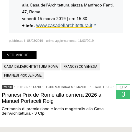
alla Casa dell'Architettura piazza Manfredo Fanti,
47, Roma
venerdì 15 marzo 2019 | ore 15.30
www.casadellarchitettura.it
+ info:
pubblicato il:
08/03/2019
- ultimo aggiornamento:
11/03/2019
VEDI ANCHE...
CASA DELL'ARCHITETTURA ROMA
FRANCESCO VENEZIA
PIRANESI PRIX DE ROME
EVENTI
•
13.03.2026
•
LAZIO
•
LECTIO MAGISTRALIS
•
MANUEL PORTACELI ROIG
•
PIRANESI P
CFP
3
Piranesi Prix de Rome alla carriera 2026 a
Manuel Portaceli Roig
Cerimonia di premiazione e lectio magistralis alla Casa
dell'Architettura · 3 Cfp