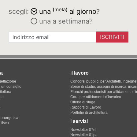
(mela)
scegli:
una
al giorno?
una a settimana?
ISCRIVITI
a
il
lavoro
gettazione
Concorsi pubblici per Architetti, Ingegner
 un consiglio
Borse di studio, assegni di ricerca, incar
itettura
Elenchi professionisti per affidamenti d'
do
Gare per affidamenti d'incarico
Offerte di stage
o
Rapporti di Lavoro
Portfolio di architettura
e energetica
i
servizi
 fisco
Newsletter 07nl
Newsletter 01pa