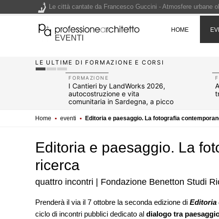
Le città cantate da Francesco Guccini - Atmosfere urbane olt
Renzo Piano World Tour 2026, ottava edizione in partenza. 
HOME
EV
EVENTI
LE ULTIME DI FORMAZIONE E CORSI
200 manifesti per i 200 anni di Carlo Collodi, creatore di 
FORMAZIONE
pazi
I Cantieri by LandWorks 2026,
A
autocostruzione e vita
t
comunitaria in Sardegna, a picco
sul mare
Home
▪
eventi
▪
Editoria e paesaggio. La fotografia contempora
Editoria e paesaggio. La f
ricerca
quattro incontri | Fondazione Benetton Studi R
EVENTI
Prenderà il via il 7 ottobre la seconda edizione di
Editoria
Città Osmotiche: la rigenerazi
ciclo di incontri pubblici dedicato al
dialogo tra paesaggi
attraverso suoli permeabili, ge