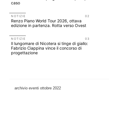
caso
ELASTIC
NOTIZIE
02
NOTIZIE
Renzo Piano World Tour 2026, ottava
Le città 
edizione in partenza. Rotta verso Ovest
CONCORSI
200 manife
NOTIZIE
03
Il lungomare di Nicotera si tinge di giallo:
Collodi, c
Fabrizio Ciappina vince il concorso di
progettazione
archivio eventi ottobre 2022