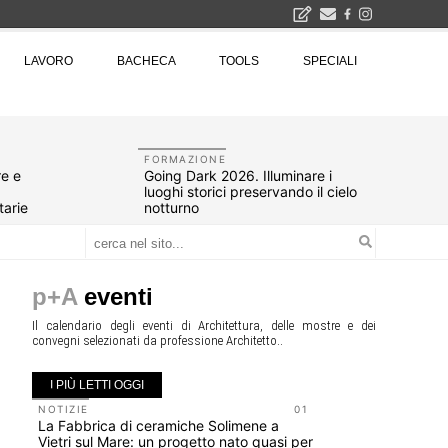
2026
LAVORO
BACHECA
TOOLS
SPECIALI
La Fabbrica di ceramiche Solimene a Vietri sul Mare: un progetto nato quasi per caso - La lucertola aggrappata alla roccia, tra Wright e Gaudì, unica opera europea del visionario architetto Paolo Soleri
Osteria dell'Architetto a Marmomac con i fondatori di EMBT, Park, CZA e ELASTICOFarm - Veronafiere, dal 22 al 25 settembre 2026 · 2x4 Cfp · Ingresso gratuito · Iscrizioni aperte!
I Cantieri by LandWorks 2026, autocostruzione e vita comunitaria in Sardegna, a picco sul mare - Workshop di autocostruzione e rigenerazione urbana nell'ex borgo minerario dell'Argentiera · 3 turni
una mostra
FORMAZIONE
re e
Going Dark 2026. Illuminare i
luoghi storici preservando il cielo
tarie
notturno
p+A
eventi
Il calendario degli eventi di Architettura, delle mostre e dei
convegni selezionati da professione Architetto..
I PIÙ LETTI OGGI
NOTIZIE
01
EVENTI
La Fabbrica di ceramiche Solimene a
Osteria de
Vietri sul Mare: un progetto nato quasi per
fondatori