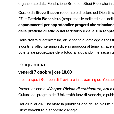
dell'acqua e resilienza climatic
organizzato dalla Fondazione Benetton Studi Ricerche in c
Curato da
Steve Bisson
(docente e direttore del Dipartimen
FORMAZIONE
I Cantieri by LandWorks 2026,
27) e
Patrizia Boschiero
(responsabile delle edizioni dell
autocostruzione e vita comunita
appuntamenti per approfondire progetti che stimolano i
Sardegna, a picco sul mare
delle pratiche di studio del territorio e della sua rapp
CONCORSI
Dalla rivista di architettura, arti e teoria al catalogo espos
Un nuovo volto per il lungomar
incontri si affronteranno i diversi approcci al tema attrav
Villammare
potenziale progettuale della fotografia quando interseca i 
Programma
venerdì 7 ottobre | ore 18.00
presso spazi Bomben di Treviso e in streaming su Youtu
Presentazione di
«Vesper. Rivista di architettura, arti e
Culture del progetto dell'Università Iuav di Venezia, e pubbl
Dal 2019 al 2022 ha visto la pubblicazione dei sei volumi 
Dick: avventure e scoperte e Magic.