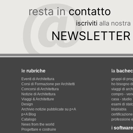
resta in
contatto
iscriviti
alla nostra
NEWSLETTER
le
rubriche
la
bachec
Eventi di Architettura
gruppi di pro
Corsi di Formazione per Architetti
ho bisogno di
Concorsi di Architettura
viaggi di arch
Notizie di Architettura
compro - ven
Viaggi & Architetture
casa - studio
Design
esami di stat
Archivio notizie pubblicate su p+A
blablabla
p+A Blog
certificazion
Catalogo
professione e
News from the world
i
software
Progettare e costruire