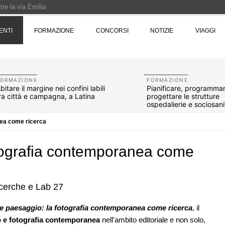
re la via Emilia
Rotta verso Ovest - Europa, Stati Uniti e Canada | 22 agosto > 30 settembre 
ENTI
FORMAZIONE
CONCORSI
NOTIZIE
VIAGGI
Pinocchio - Call di grafica promossa dal Museo MAGMA per la realizzazione di 
FORMAZIONE
FORMAZIONE
bitare il margine nei confini labili
Pianificare, programma
ra città e campagna, a Latina
progettare le strutture
ospedalierie e sociosani
nea come ricerca
otografia contemporanea come
icerche e Lab 27
07
UP-TO-DATE
10
 e paesaggio: la fotografia contemporanea come ricerca
, il
one urbana
L'Agenzia del Demanio lancia gare per
o e fotografia contemporanea
nell'ambito editoriale e non solo,
stione
accordi quadro da 219 milioni per servizi