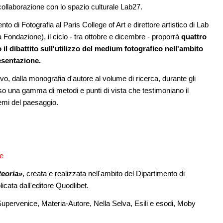
a
di architettura
ollaborazione con lo spazio culturale Lab27.
to di Fotografia al Paris College of Art e direttore artistico di Lab
08
EVENTI
11
Con Carlo Scarpa lungo l'Italia: tre
a Fondazione), il ciclo - tra ottobre e dicembre - proporrà
quattro
ria in
appuntamenti tra Palermo, Verona e
l dibattito sull'utilizzo del medium fotografico nell'ambito
Venezia
resentazione.
09
CONCORSI
12
itivo, dalla monografia d'autore al volume di ricerca, durante gli
e di
La ricarica dei profumi domestici in un
erso una gamma di metodi e punti di vista che testimoniano il
prodotto innovativo di design
temi del paesaggio.
be
 teoria»
, creata e realizzata nell'ambito del Dipartimento di
icata dall'editore Quodlibet.
Supervenice, Materia-Autore, Nella Selva, Esili e esodi, Moby