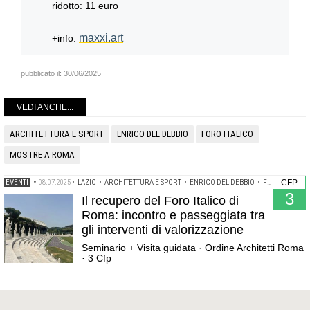
ridotto: 11 euro
maxxi.art
+info:
pubblicato il:
30/06/2025
VEDI ANCHE...
ARCHITETTURA E SPORT
ENRICO DEL DEBBIO
FORO ITALICO
MOSTRE A ROMA
EVENTI
•
08.07.2025
•
LAZIO
•
ARCHITETTURA E SPORT
•
ENRICO DEL DEBBIO
•
FORO ITALICO
CFP
3
Il recupero del Foro Italico di
Roma: incontro e passeggiata tra
gli interventi di valorizzazione
Seminario + Visita guidata · Ordine Architetti Roma
· 3 Cfp