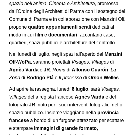
spazio dell'anima. Cinema e Architettura
, promossa
dall'Ordine degli Architetti di Parma con il sostegno del
Comune di Parma e in collaborazione con Manzini Off,
propone
quattro appuntamenti serali
dedicati al
modo in cui
film e documentari
raccontano case,
quartieri, spazi pubblici e architetture del controllo.
Nei lunedì di luglio, negli spazi all'aperto del
Manzini
Off-WoPa
, saranno proiettati
Visages, Villages
di
Agnès Varda
e
JR
,
Roma
di
Alfonso Cuarón
,
La
Zona
di
Rodrigo Plá
e
Il processo
di
Orson Welles
.
Ad aprire la rassegna, lunedì
6 luglio
, sarà
Visages,
Villages
della regista francese
Agnès Varda
e del
fotografo
JR
, noto per i suoi interventi fotografici nello
spazio pubblico. Insieme viaggiano nella
provincia
francese
a bordo di un furgone attrezzato per scattare
e stampare
immagini di grande formato
,