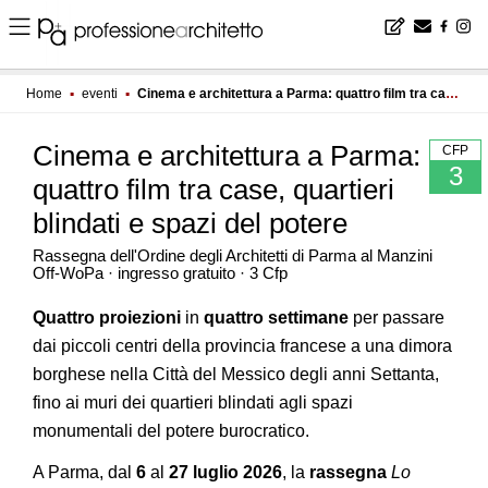
Home
▪
eventi
▪
Cinema e architettura a Parma: quattro film tra case, quartieri blindati e spazi del potere
Cinema e architettura a Parma:
CFP
3
quattro film tra case, quartieri
blindati e spazi del potere
Rassegna dell'Ordine degli Architetti di Parma al Manzini
Off-WoPa · ingresso gratuito · 3 Cfp
Quattro proiezioni
in
quattro settimane
per passare
dai piccoli centri della provincia francese a una dimora
borghese nella Città del Messico degli anni Settanta,
fino ai muri dei quartieri blindati agli spazi
monumentali del potere burocratico.
A Parma, dal
6
al
27 luglio 2026
, la
rassegna
Lo