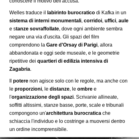
conoscere il motivo dell'accusa.
Welles traduce il
labirinto burocratico
di Kafka in un
sistema di interni monumentali
,
corridoi
,
uffici
,
aule
e s
tanze sovraffollate
, dove ogni ambiente sembra
negare una via d'uscita. Gli spazi del film
comprendono la
Gare d'Orsay di Parigi
, allora
abbandonata e oggi sede museale, e le geometrie
ripetitive dei
quartieri di edilizia intensiva di
Zagabria
.
Il
potere
non agisce solo con le regole, ma anche con
le
proporzioni
, le
distanze
, le
ombre
e
l'
organizzazione degli spazi
. Scrivanie allineate,
soffitti altissimi, stanze basse, porte, scale e tribunali
compongono un'
architettura burocratica
che
schiaccia l'individuo e lo costringe a muoversi dentro
un ordine incomprensibile.