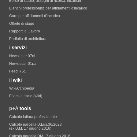
Borse di studio, assegni di ricerca, incarichi
Elenchi professionisti per affidamenti d'incarico
Gare per affidamenti d'incarico
Offerte di stage
Rapporti di Lavoro
Portfolio di architettura
i
servizi
Newsletter 07nl
Newsletter 01pa
Feed RSS
il
wiki
WikiArchipedia
Esami di stato (wiki)
p+A
tools
Calcolo fattura professionale
Calcolo parcella D.Lgs.36/2023
(ex D.M. 17 giugno 2016)
Calcolo parcella DM 17 giugno 2016