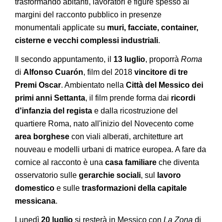
trasformando abitanti, lavoratori e figure spesso ai
margini del racconto pubblico in presenze
monumentali applicate su
muri, facciate, container,
cisterne e vecchi complessi industriali
.
Il secondo appuntamento, il
13 luglio
, proporrà
Roma
di
Alfonso Cuarón
, film del 2018
vincitore di tre
Premi Oscar
. Ambientato nella
Città del Messico dei
primi anni Settanta
, il film prende forma dai
ricordi
d'infanzia del regista
e dalla ricostruzione del
quartiere Roma, nato all'inizio del Novecento come
area borghese
con viali alberati, architetture art
nouveau e modelli urbani di matrice europea. A fare da
cornice al racconto è una
casa familiare
che diventa
osservatorio sulle
gerarchie sociali
, sul
lavoro
domestico
e sulle
trasformazioni della capitale
messicana
.
Lunedì
20 luglio
si resterà in Messico con
La Zona
di