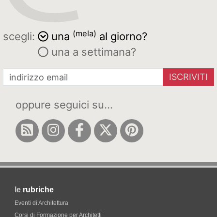
(mela)
scegli:
una
al giorno?
una a settimana?
ISCRIVITI
oppure seguici su...
le
rubriche
Eventi di Architettura
Corsi di Formazione per Architetti