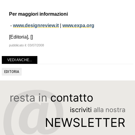
Per maggiori informazioni
-
www.designreview.it
|
www.expa.org
[Editoria], []
pubblicato il:
03/07/2008
VEDI ANCHE...
EDITORIA
resta in
contatto
iscriviti
alla nostra
NEWSLETTER