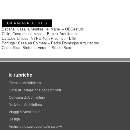
ENTRADAS RECIENTES
España: Casa la Montse i el Manel – OBOestudi
Chile: Casa en los pinos – Espiral Arquitectos
Estados Unidos: NYPD 40th Precinct – BIG
Portugal: Casa en Colmeal – Pedro Domingos Arquitectos
Costa Rica: Sinfonía Verde – Studio Saxe
le
rubriche
Eventi di Architettura
Corsi di Formazione per Architetti
Concorsi di Architettura
Notizie di Architettura
Viaggi & Architetture
Design
Archivio notizie pubblicate su p+A