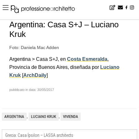
Home
▪
news
▪
es
▪
Argentina: Casa S+J – Luciano Kruk
Argentina: Casa S+J – Luciano
Kruk
Foto: Daniela Mac Adden
Argentina > Casa S+J, en
Costa Esmeralda
,
Provincia de Buenos Aires, diseñada por
Luciano
Kruk
[
ArchDaily
]
pubblicato in data: 30/05/2017
ARGENTINA
LUCIANO KRUK
VIVIENDA
,
,
Grecia: Casa Ípsilon – LASSA architects