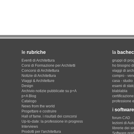
le
rubriche
la
bachec
Eventi di Architettura
gruppi di pro
Corsi di Formazione per Architetti
ho bisogno di
Concorsi di Architettura
viaggi di arch
Notizie di Architettura
compro - ven
Viaggi & Architetture
casa - studio
Design
esami di stat
Archivio notizie pubblicate su p+A
blablabla
p+A Blog
certificazion
Catalogo
professione e
News from the world
i
software
Progettare e costruire
Hall of fame. i risultati dei concorsi
forum CAD
Up-to-date: la professione in progress
lezioni di Au
Interviews
librerie dei s
Prodotti per l'architettura
Software gratu