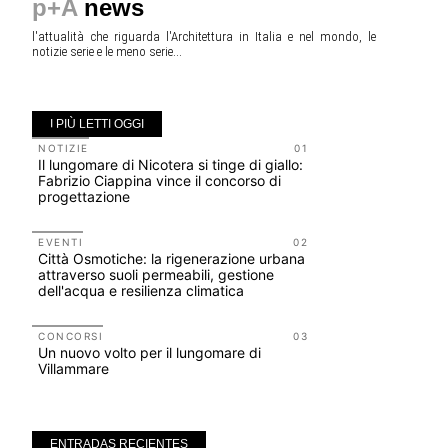
p+A
news
l'attualità che riguarda l'Architettura in Italia e nel mondo, le
notizie serie e le meno serie...
I PIÙ LETTI OGGI
NOTIZIE
01
UP-TO-DA
Il lungomare di Nicotera si tinge di giallo:
Riforma de
Fabrizio Ciappina vince il concorso di
novità su 
progettazione
tirocini 
EVENTI
02
CONCORSI
Città Osmotiche: la rigenerazione urbana
200 manife
attraverso suoli permeabili, gestione
Collodi, c
dell'acqua e resilienza climatica
UP-TO-DA
L'Agenzia
CONCORSI
03
Un nuovo volto per il lungomare di
accordi qu
Villammare
di archite
ENTRADAS RECIENTES