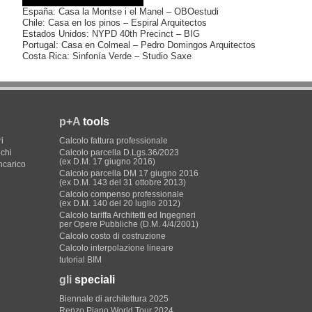
España: Casa la Montse i el Manel – OBOestudi
Chile: Casa en los pinos – Espiral Arquitectos
Estados Unidos: NYPD 40th Precinct – BIG
Portugal: Casa en Colmeal – Pedro Domingos Arquitectos
Costa Rica: Sinfonía Verde – Studio Saxe
p+A
tools
i
Calcolo fattura professionale
ichi
Calcolo parcella D.Lgs.36/2023
(ex D.M. 17 giugno 2016)
incarico
Calcolo parcella DM 17 giugno 2016
(ex D.M. 143 del 31 ottobre 2013)
Calcolo compenso professionale
(ex D.M. 140 del 20 luglio 2012)
Calcolo tariffa Architetti ed Ingegneri
per Opere Pubbliche (D.M. 4/4/2001)
Calcolo costo di costruzione
Calcolo interpolazione lineare
tutorial BIM
gli
speciali
Biennale di architettura 2025
Renzo Piano World Tour 2024