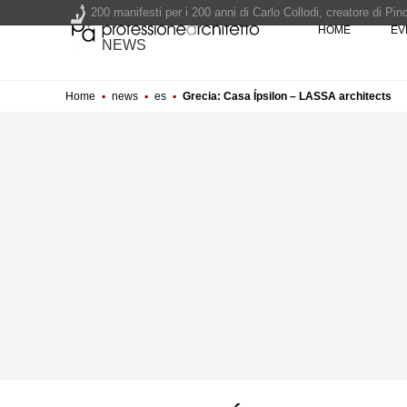
200 manifesti per i 200 anni di Carlo Collodi, creatore di 
HOME
EV
La ricarica dei profumi domestici in un prodotto innovativo d
NEWS
Il lungomare di Nicotera si tinge di giallo: Fabrizio Ciappina
Il decreto infrastrutture è legge, le novità dall'anticipazion
Home
▪
news
▪
es
▪
Grecia: Casa Ípsilon – LASSA architects
Un nuovo volto per il lungomare di Villammare - Concorso d