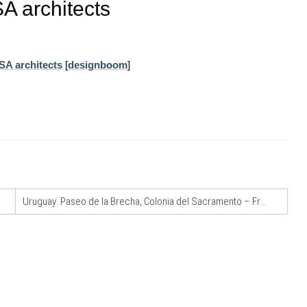
A architects
A architects
[
designboom
]
07
UP-TO-DATE
10
ci in un
Il decreto infrastrutture è legge, le novità
dall'anticipazione del prezzo alla
Soprintendenza speciale
08
 Kanal -
UP-TO-DATE
11
rte e
L'obbligo di aggiornamento del Psc non
decade se il cantiere è fermo
Uruguay: Paseo de la Brecha, Colonia del Sacramento – Frazzi Arquitectos
09
EVENTI
12
sco: dieci
Con Carlo Scarpa lungo l'Italia: tre
e List
appuntamenti tra Palermo, Verona e
Venezia