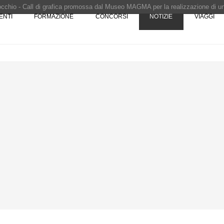
Pinocchio - Call di grafica promossa dal Museo MAGMA per la realizzazione di 
ENTI
FORMAZIONE
CONCORSI
NOTIZIE
VIAGGI
i design - Concorso di product design by Desall · Al vincitore un premio di 5.0
 vince il concorso di progettazione
e del prezzo alla Soprintendenza speciale
i progettazione a procedura aperta due fasi Montepremi: 18.000 euro