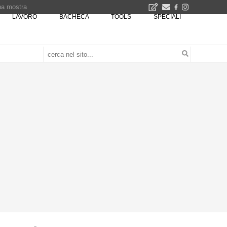
una mostra
LAVORO
BACHECA
TOOLS
SPECIALI
00 euro
Città Osmotiche: la rigenerazione urbana attraverso suoli permeabili, gestione dell'acqua e resilienza climatica - Gli eventi INBAR al Centro Congressi La Nuvola · Ingresso gratuito