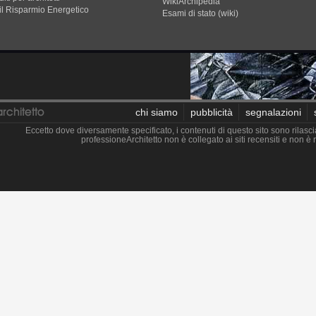
WikiArchipedia
il Risparmio Energetico
Esami di stato (wiki)
chi siamo
pubblicità
segnalazioni
Eccetto dove diversamente specificato, i contenuti di questo sito sono rilasci
professioneArchitetto non è collegato ai siti recensiti e non 