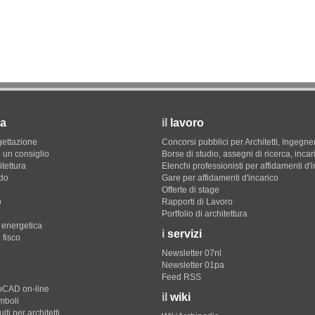
a
il
lavoro
gettazione
Concorsi pubblici per Architetti, Ingegner
 un consiglio
Borse di studio, assegni di ricerca, incar
itettura
Elenchi professionisti per affidamenti d'
do
Gare per affidamenti d'incarico
Offerte di stage
o
Rapporti di Lavoro
Portfolio di architettura
e energetica
i
servizi
 fisco
Newsletter 07nl
Newsletter 01pa
Feed RSS
toCAD on-line
il
wiki
imboli
iti per architetti