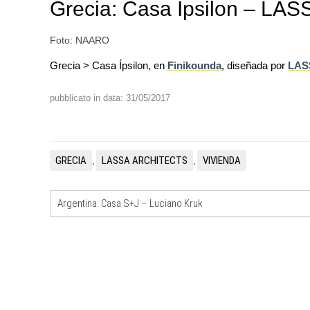
Grecia: Casa Ípsilon – LASS
Foto: NAARO
Grecia > Casa Ípsilon, en
Finikounda
, diseñada por
LASS
pubblicato in data: 31/05/2017
CONCORSI
La ricarica dei profumi domesti
prodotto innovativo di design
NOTIZIE
GRECIA
LASSA ARCHITECTS
VIVIENDA
,
,
Il museo città: a Bruxelles apre
Centre Pompidou dedicato all'a
all'architettura
Argentina: Casa S+J – Luciano Kruk
NOTIZIE
Tashkent modernista è sito Une
architetture nella World Heritag