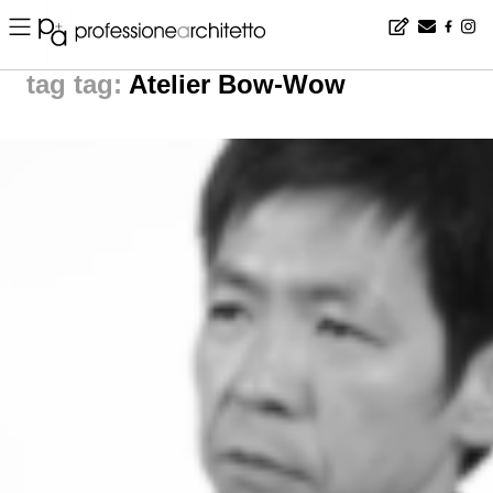
Home
▪
news
▪
tag: Atelier Bow-Wow | News from The World
tag:
Atelier Bow-Wow