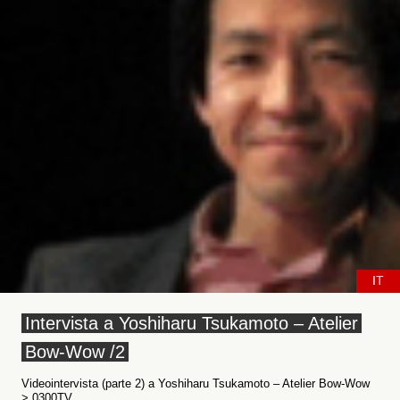
IT
Intervista a Yoshiharu Tsukamoto – Atelier
Bow-Wow /2
Videointervista (parte 2) a Yoshiharu Tsukamoto – Atelier Bow-Wow
> 0300TV...