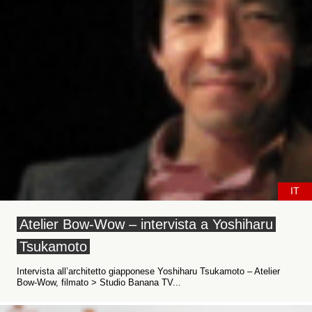
IT
Atelier Bow-Wow – intervista a Yoshiharu
Tsukamoto
Intervista all’architetto giapponese Yoshiharu Tsukamoto – Atelier
Bow-Wow, filmato > Studio Banana TV...