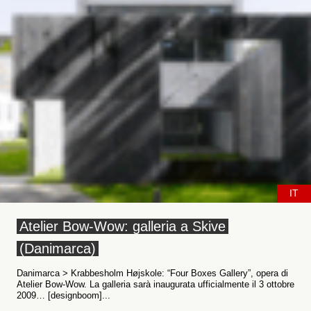
IT
Atelier Bow-Wow: galleria a Skive
(Danimarca)
Danimarca > Krabbesholm Højskole: “Four Boxes Gallery”, opera di
Atelier Bow-Wow. La galleria sarà inaugurata ufficialmente il 3 ottobre
2009… [designboom]...