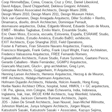
Coop Himmelb(l)au
,
Corea
,
Croacia
,
Cruz y Ortiz
,
Daniel Libeskind
,
David Adjaye
,
David Chipperfield
,
Dekleva Gregoric Arhitekti
,
Delugan Meissl Associated Architects
,
Design Miami 2009
,
Design Miami 2010
,
Design Miami 2011
,
Design Museum Holon
,
Dick van Gameren
,
Diego Arraigada Arquitecto
,
Diller Scofidio + Renfro
,
Dinamarca
,
diseño
,
dmvA Architecten
,
Dominique Perrault
,
dosmasuno arquitectos
,
Dubai
,
Edgardo Minond
,
Eduardo Souto de Moura
,
EMBT - Miralles Tagliabue
,
Emilio Marín
,
Ensamble Studio
,
Eric Owen Moss
,
Escocia
,
escuela
,
Eslovenia
,
España
,
ESRAWE Studio
,
Estados Unidos
,
Estudio América
,
Estudio BaBO
,
exhibición
,
EXIT Architects
,
Expo Shanghai 2010
,
Field Operations
,
Foster & Partners
,
Fran Silvestre Navarro Arquitectos
,
Francia
,
Francisco Mangado
,
Frank Gehry
,
Frank Lloyd Wright
,
Franz Architekten
,
Frederico Valsassina Arquitectos
,
FREE Fernando Romero
,
FujiwaraMuro Architects
,
Future Studio
,
Future Systems
,
Gaetano Pesce
,
Gerardo Caballero - Maite Fernández
,
GGMPU Arquitectos
,
Giancarlo Mazzanti
,
Gluck+
,
gmp architekten
,
Greg Lynn
,
Grimshaw Architects
,
Guggenheim
,
H Arquitectes
,
Henning Larsen Architects
,
Herreros Arquitectos
,
Herzog & de Meuron
,
HHF Architects
,
Hidalgo-Hartmann Arquitectura
,
Hofmann Dujardin Architects
,
Holanda
,
Holcim Awards
,
Hong Kong
,
Horibe Naoko Architect Office
,
hospital
,
hotel
,
HWKN
,
I + GC arquitectura
,
I.M. Pei
,
iglesia
,
imm Cologne
,
Iñaki Echeverría
,
India
,
Indonesia
,
Inglaterra
,
Irak
,
Iran
,
IROJE KHM Architects
,
Isay Weinfeld
,
Islandia
,
Israel
,
Italia
,
Jackson Clements Burrows Architects
,
Japón
,
JDS - Julien De Smedt Architects
,
Jean Nouvel
,
Jean-Michel Wilmotte
,
Johnston MarkLee
,
Junya Ishigami Architects
,
Jürgen Mayer
,
Katsutoshi Sasaki
,
Katsutoshi Sasaki + Associates
,
Kazuyo Sejima
,