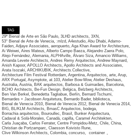
TAG
29ª Bienal de Arte en São Paulo
,
3LHD architects
,
3XN
,
53° Bienal de Arte de Venecia
,
:mlzd
,
A4estudio
,
Abu Dhabi
,
Adamo-
Faiden
,
Adjaye Associates
,
aeropuerto
,
Aga Khan Award for Architecture
,
Ai Weiwei
,
Aires Mateus
,
Alberto Campo Baeza
,
Alejandro Zaera Polo
,
Alejo Fernández
,
Alemania
,
ALPHAville
,
Álvaro Siza
,
Amancio Williams
,
Amanda Levete Architects
,
Andres Remy Arquitectos
,
Andrew Maynard
,
Anish Kapoor
,
APOLLO Architects
,
Apollo Architects and Associates
,
Arata Isozaki
,
ARCHIKUBIK
,
Architects.Collective
,
Architecture Film Festival Rotterdam
,
Argentina
,
Arquitectos
,
arte
,
Arup
,
ARX Portugal
,
Asymptote
,
at.103
,
Atelier Bow-Wow
,
Atelier Deshaus
,
Australia
,
Austria
,
BAK arquitectos
,
Barbosa & Guimarães
,
Barcelona
,
BCHO Architects
,
Be-Fun Design
,
Belgica
,
Belzberg Architects
,
Ben Van Berkel
,
Benedetta Tagliabue
,
Berlín
,
Bernard Tschumi
,
Bernardes + Jacobsen Arquitetura
,
Bernardo Bader
,
biblioteca
,
Bienal de Venecia 2010
,
Bienal de Venecia 2012
,
Bienal de Venecia 2014
,
BIG
,
BL/KLM Architects
,
BmasC Arquitectos
,
bodega
,
Borrachia arquitectos
,
Bouroullec
,
Brasil
,
Bunker Arquitectura
,
Cadaval & Solà-Morales
,
Canadá
,
capilla
,
Caramel Architekten
,
Carla Juaçaba
,
Carlos Ferrater
,
Centre Pompidou-Metz
,
Chile
,
China
,
Christian de Portzamparc
,
Claesson Koivisto Rune
,
Clive Wilkinson Architects
,
Colombia
,
concurso
,
container
,