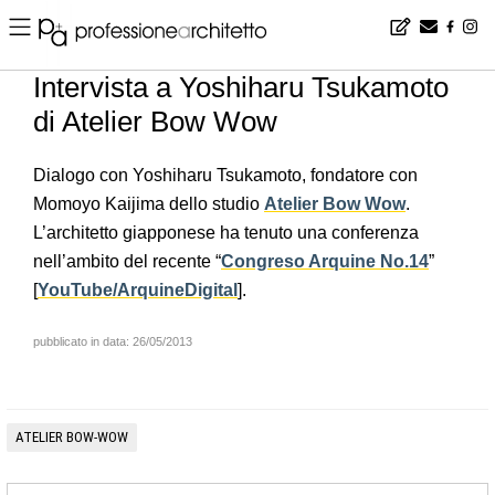
Home
▪
news
▪
it
▪
Intervista a Yoshiharu Tsukamoto di Atelier Bow Wow
Intervista a Yoshiharu Tsukamoto
di Atelier Bow Wow
Dialogo con Yoshiharu Tsukamoto, fondatore con
Momoyo Kaijima dello studio
Atelier Bow Wow
.
L’architetto giapponese ha tenuto una conferenza
nell’ambito del recente “
Congreso Arquine No.14
”
[
YouTube/ArquineDigital
].
pubblicato in data: 26/05/2013
ATELIER BOW-WOW