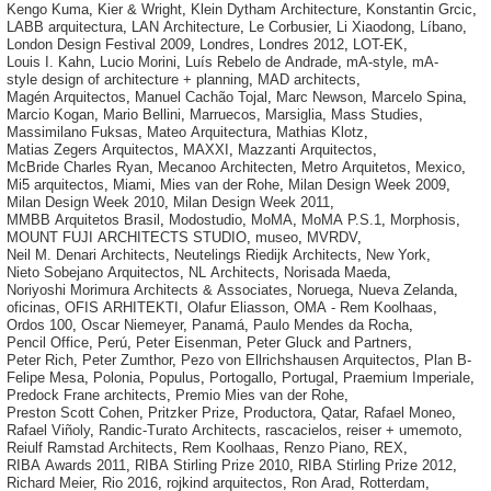
Kengo Kuma
,
Kier & Wright
,
Klein Dytham Architecture
,
Konstantin Grcic
,
LABB arquitectura
,
LAN Architecture
,
Le Corbusier
,
Li Xiaodong
,
Líbano
,
London Design Festival 2009
,
Londres
,
Londres 2012
,
LOT-EK
,
Louis I. Kahn
,
Lucio Morini
,
Luís Rebelo de Andrade
,
mA-style
,
mA-
style design of architecture + planning
,
MAD architects
,
Magén Arquitectos
,
Manuel Cachão Tojal
,
Marc Newson
,
Marcelo Spina
,
Marcio Kogan
,
Mario Bellini
,
Marruecos
,
Marsiglia
,
Mass Studies
,
Massimilano Fuksas
,
Mateo Arquitectura
,
Mathias Klotz
,
Matias Zegers Arquitectos
,
MAXXI
,
Mazzanti Arquitectos
,
McBride Charles Ryan
,
Mecanoo Architecten
,
Metro Arquitetos
,
Mexico
,
Mi5 arquitectos
,
Miami
,
Mies van der Rohe
,
Milan Design Week 2009
,
Milan Design Week 2010
,
Milan Design Week 2011
,
MMBB Arquitetos Brasil
,
Modostudio
,
MoMA
,
MoMA P.S.1
,
Morphosis
,
MOUNT FUJI ARCHITECTS STUDIO
,
museo
,
MVRDV
,
Neil M. Denari Architects
,
Neutelings Riedijk Architects
,
New York
,
Nieto Sobejano Arquitectos
,
NL Architects
,
Norisada Maeda
,
Noriyoshi Morimura Architects & Associates
,
Noruega
,
Nueva Zelanda
,
oficinas
,
OFIS ARHITEKTI
,
Olafur Eliasson
,
OMA - Rem Koolhaas
,
Ordos 100
,
Oscar Niemeyer
,
Panamá
,
Paulo Mendes da Rocha
,
Pencil Office
,
Perú
,
Peter Eisenman
,
Peter Gluck and Partners
,
Peter Rich
,
Peter Zumthor
,
Pezo von Ellrichshausen Arquitectos
,
Plan B-
Felipe Mesa
,
Polonia
,
Populus
,
Portogallo
,
Portugal
,
Praemium Imperiale
,
Predock Frane architects
,
Premio Mies van der Rohe
,
Preston Scott Cohen
,
Pritzker Prize
,
Productora
,
Qatar
,
Rafael Moneo
,
Rafael Viñoly
,
Randic-Turato Architects
,
rascacielos
,
reiser + umemoto
,
Reiulf Ramstad Architects
,
Rem Koolhaas
,
Renzo Piano
,
REX
,
RIBA Awards 2011
,
RIBA Stirling Prize 2010
,
RIBA Stirling Prize 2012
,
Richard Meier
,
Rio 2016
,
rojkind arquitectos
,
Ron Arad
,
Rotterdam
,