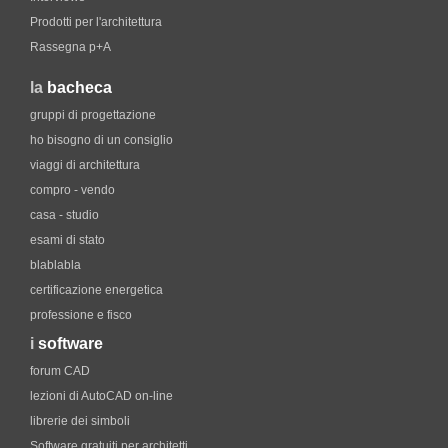
Prodotti per l'architettura
Rassegna p+A
la
bacheca
gruppi di progettazione
ho bisogno di un consiglio
viaggi di architettura
compro - vendo
casa - studio
esami di stato
blablabla
certificazione energetica
professione e fisco
i
software
forum CAD
lezioni di AutoCAD on-line
librerie dei simboli
Software gratuiti per architetti