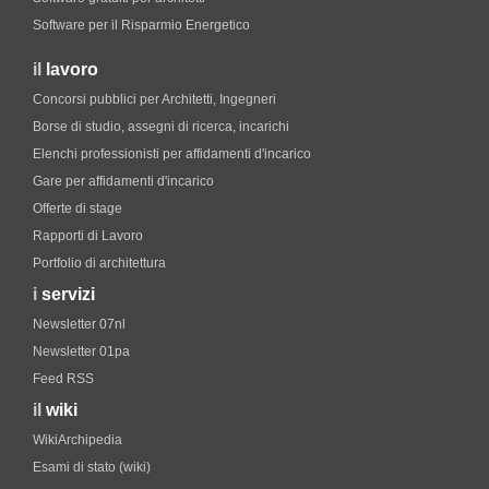
Software per il Risparmio Energetico
il
lavoro
Concorsi pubblici per Architetti, Ingegneri
Borse di studio, assegni di ricerca, incarichi
Elenchi professionisti per affidamenti d'incarico
Gare per affidamenti d'incarico
Offerte di stage
Rapporti di Lavoro
Portfolio di architettura
i
servizi
Newsletter 07nl
Newsletter 01pa
Feed RSS
il
wiki
WikiArchipedia
Esami di stato (wiki)