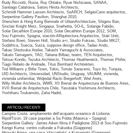
Rudy Ricciotti
,
Rusia
,
Ruy Ohtake
,
Ryue Nishizawa
,
SANAA
,
Santiago Calatrava
,
Satoru Hirota Architects
,
Schmidt Hammer Lassen Architects
,
SeARCH
,
SelgasCano arquitectos
,
Serpentine Gallery Pavilion
,
Shanghai 2010
,
Shenzhen & Hong Kong Biennale of UrbanArchitecture
,
Shigeru Ban
,
Sinclair Knight Merz
,
Singapur
,
Snøhetta
,
SO-IL
,
Solange Fabião
,
Solar Decathlon Europe 2010
,
Solar Decathlon Europe 2012
,
SOM
,
Sou Fujimoto
,
Spagna
,
stación-ARquitectura Arquitectos
,
Stati Uniti
,
Stefano Boeri
,
Steven Holl
,
Studio a+i
,
Studio Fuksas
,
Studio MK27
,
Sudáfrica
,
Suecia
,
Suiza
,
suppose design office
,
Tadao Ando
,
Takao Shiotsuka Atelier
,
Takashi Yamaguchi & Associates
,
Takato Tamagami
,
TAO
,
Tatiana Bilbao
,
teatro
,
TEN Arquitectos
,
Tetsuo Kondo
,
Tezuka Architects
,
Thomas Heatherwick
,
Thomas Phifer
,
Tiago Rebelo de Andrade
,
Titus Bernhard Architekten
,
Tod Williams y Billie Tsien
,
Tokio
,
Tomás Saraceno
,
Toyo Ito
,
Turquia
,
UID Architects
,
Universidad
,
UNStudio
,
Uruguay
,
VAUMM
,
vivienda
,
vivienda unifamiliar
,
Widjedal Racki Bergerhoff
,
Wiel Arets
,
Willy Muller Architects
,
WMR
,
XII Bienal de Arquitectura de Buenos Aires
,
XVII Bienal de Arquitectura Chile
,
Yasutaka Yoshimura Architects
,
Yoshiharu Tsukamoto
,
Zaha Hadid
,
ARTICOLI RECENTI
Campos Costa: ampliamento dell’acquario oceanico di Lisbona
RipollTizon: 19 case popolari a Sa Pobla (Maiorca – Spagna)
Serpentine Gallery: James Aiken filma il Padiglione 2013 di Sou Fujimoto
Kengo Kuma: centro culturale a Fukuoka (Giappone)
Hiroyuki Arima: una casa ‘sfaccettata’ a Kumamoto (Giappone)