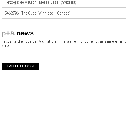
Herzog & de Meuron: ‘Messe Basel’ (Svizzera)
5468796: ‘The Cube’ (Winnipeg – Canada)
p+A
news
l'attualità che riguarda l'Architettura in Italia e nel mondo, le notizie serie e le meno
serie...
I PIÙ LETTI OGGI