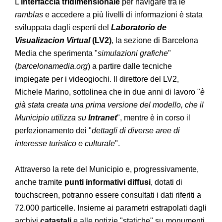
L'
interfaccia tridimensionale
per navigare tra le
ramblas
e accedere a più livelli di informazioni è stata
sviluppata dagli esperti del
Laboratorio de
Visualizacion Virtual
(LV2)
, la sezione di Barcelona
Media che sperimenta "
simulazioni grafiche
"
(
barcelonamedia.org
) a partire dalle tecniche
impiegate per i videogiochi. Il direttore del LV2,
Michele Marino, sottolinea che in due anni di lavoro "
è
già stata creata una prima versione del modello, che il
Municipio utilizza su
Intranet
", mentre è in corso il
perfezionamento dei "
dettagli di diverse aree di
interesse turistico e culturale
".
Attraverso la rete del Municipio e, progressivamente,
anche tramite
punti informativi diffusi
, dotati di
touchscreen, potranno essere consultati i dati riferiti a
72.000 particelle. Insieme ai parametri estrapolati dagli
archivi
catastali
e alle notizie "statiche" su monumenti