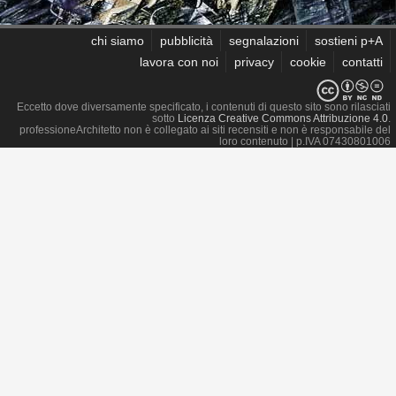
chi siamo
pubblicità
segnalazioni
sostieni p+A
lavora con noi
privacy
cookie
contatti
Eccetto dove diversamente specificato, i contenuti di questo sito sono rilasciati
sotto
Licenza Creative Commons Attribuzione 4.0
.
professioneArchitetto non è collegato ai siti recensiti e non è responsabile del
loro contenuto
| p.IVA 07430801006