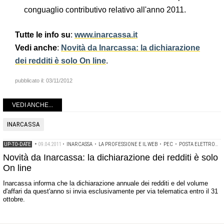
conguaglio contributivo relativo all'anno 2011.
Tutte le info su
:
www.inarcassa.it
Vedi anche
:
Novità da Inarcassa: la dichiarazione
dei redditi è solo On line
.
pubblicato il:
03/11/2012
VEDI ANCHE...
INARCASSA
UP-TO-DATE
•
09.04.2011
•
INARCASSA
•
LA PROFESSIONE E IL WEB
•
PEC
•
POSTA ELETTRONICA CERTIFICATA
Novità da Inarcassa: la dichiarazione dei redditi è solo
On line
Inarcassa informa che la dichiarazione annuale dei redditi e del volume
d'affari da quest'anno si invia esclusivamente per via telematica entro il 31
ottobre.