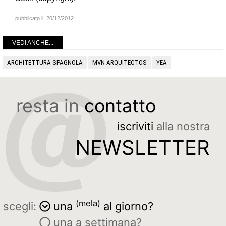
pubblicato il:
20/12/2012
VEDI ANCHE...
ARCHITETTURA SPAGNOLA
MVN ARQUITECTOS
YEA
resta in
contatto
iscriviti
alla nostra
NEWSLETTER
(mela)
scegli:
una
al giorno?
una a settimana?