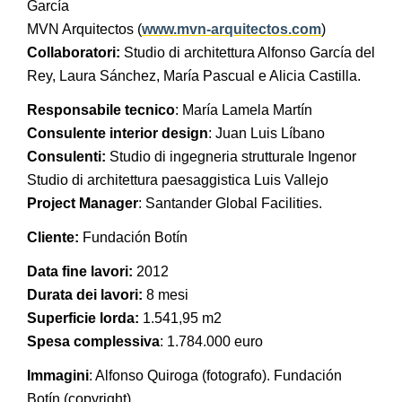
García
MVN Arquitectos (
www.mvn-arquitectos.com
)
Collaboratori:
Studio di architettura Alfonso García del
Rey, Laura Sánchez, María Pascual e Alicia Castilla.
Responsabile tecnico
: María Lamela Martín
Consulente interior design
: Juan Luis Líbano
Consulenti:
Studio di ingegneria strutturale Ingenor
Studio di architettura paesaggistica Luis Vallejo
Project Manager
: Santander Global Facilities.
Cliente:
Fundación Botín
Data fine lavori:
2012
Durata dei lavori:
8 mesi
Superficie lorda:
1.541,95 m2
Spesa complessiva
: 1.784.000 euro
Immagini
: Alfonso Quiroga (fotografo). Fundación
Botín (copyright).