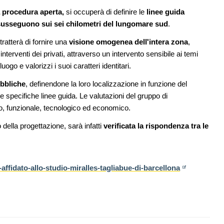
all'architettura
 procedura aperta,
si occuperà di definire le
linee guida
08
i susseguono sui sei chilometri del lungomare sud
.
, le novità
EVENTI
11
la
Con Carlo Scarpa lungo l'Italia: tre
tratterà di fornire una
visione omogenea dell'intera zona
,
appuntamenti tra Palermo, Verona e
Venezia
nterventi dei privati, attraverso un intervento sensibile ai temi
ogo e valorizzi i suoi caratteri identitari.
09
ci in un
CONCORSI
12
Un masterplan per il futuro di Lariofiere,
ubbliche
, definendone la loro localizzazione in funzione del
sul Lago di Como
specifiche linee guida. Le valutazioni del gruppo di
co, funzionale, tecnologico ed economico.
della progettazione, sarà infatti
verificata la rispondenza tra le
ffidato-allo-studio-miralles-tagliabue-di-barcellona