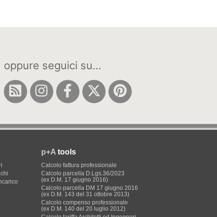
oppure seguici su...
p+A
tools
i
Calcolo fattura professionale
ichi
Calcolo parcella D.Lgs.36/2023
(ex D.M. 17 giugno 2016)
incarico
Calcolo parcella DM 17 giugno 2016
(ex D.M. 143 del 31 ottobre 2013)
Calcolo compenso professionale
(ex D.M. 140 del 20 luglio 2012)