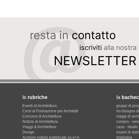
resta in
contatto
iscriviti
alla nostra
NEWSLETTER
le
rubriche
la
bachec
Eventi di Architettura
gruppi di pro
Corsi di Formazione per Architetti
ho bisogno di
Concorsi di Architettura
viaggi di arch
Notizie di Architettura
compro - ven
Viaggi & Architetture
casa - studio
Design
esami di stat
Archivio notizie pubblicate su p+A
blablabla