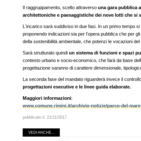
Il raggruppamento, scelto attraverso
una gara pubblica a
UP-TO-DATE
architettoniche e paesaggistiche dei nove lotti che s
Il decreto infrastrutture è legge
dall'anticipazione del prezzo al
L'incarico sarà suddiviso in due fasi. In un primo tempo si 
Soprintendenza speciale
proponendo indicazioni sia per l'opera pubblica che per gli i
della sostenibilità ambientale, che potenzi le vocazioni del lu
CONCORSI
La ricarica dei profumi domesti
prodotto innovativo di design
Sarà strutturato quindi
un sistema di funzioni e spazi p
contesto urbano e socio-economico, che farà da base delle 
progettazione saranno di carattere dimensionale, tipologi
La seconda fase del mandato riguarderà invece il controllo 
progettazioni esecutive e le linee guida elaborate.
Maggiori informazioni
:
www.comune.rimini.it/archivio-notizie/parco-del-mare-a
pubblicato il:
21/11/2017
VEDI ANCHE...