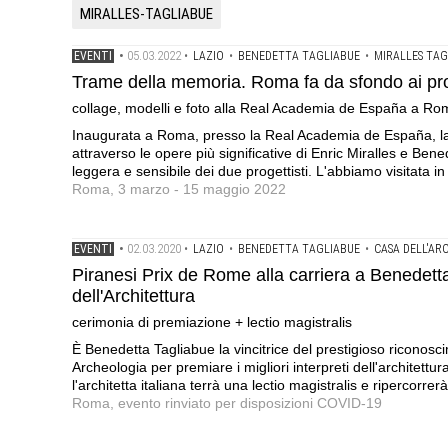
MIRALLES-TAGLIABUE
05.03.2022
EVENTI
•
•
LAZIO
•
BENEDETTA TAGLIABUE
•
MIRALLES TA
Trame della memoria. Roma fa da sfondo ai pro
collage, modelli e foto alla Real Academia de España a R
Inaugurata a Roma, presso la Real Academia de España, 
attraverso le opere più significative di Enric Miralles e Ben
leggera e sensibile dei due progettisti. L'abbiamo visitata 
Roma, 3 marzo - 15 maggio 2022
02.03.2020
EVENTI
•
•
LAZIO
•
BENEDETTA TAGLIABUE
•
CASA DELL'A
Piranesi Prix de Rome alla carriera a Benedett
dell'Architettura
cerimonia di premiazione + lectio magistralis
È Benedetta Tagliabue la vincitrice del prestigioso riconosci
Archeologia per premiare i migliori interpreti dell'architet
l'architetta italiana terrà una lectio magistralis e ripercorrer
Roma, evento rinviato per disposizioni COVID-19