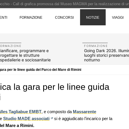
Pinocchio - Call di grafica promossa dal Museo MAGMA per la realizzazione di 
i design - Concorso di product design by Desall · Al vincitore un premio di 5.0
ENTI
FORMAZIONE
CONCORSI
NOTIZIE
VIAGGI
 vince il concorso di progettazione
e del prezzo alla Soprintendenza speciale
i progettazione a procedura aperta due fasi Montepremi: 18.000 euro
FORMAZIONE
FORMAZIONE
ianificare, programmare e
Going Dark 2026. Illumin
rogettare le strutture
luoghi storici preservand
spedalierie e sociosanitarie
notturno
gara per le linee guida del Parco del Mare di Rimini
ica la gara per le linee guida
i
alles Tagliabue EMBT
, e composto da
Massarente
e
Studio MADE associati
07
NOTIZIE
si è aggiudicato l'incarico per la
10
sco: dieci
Il museo città: a Bruxelles apre Kanal -
el Mare a Rimini.
e List
Centre Pompidou dedicato all'arte e