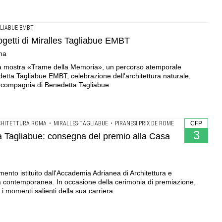
GLIABUE EMBT
getti di Miralles Tagliabue EMBT
oma
la mostra «Trame della Memoria», un percorso atemporale
edetta Tagliabue EMBT, celebrazione dell'architettura naturale,
in compagnia di Benedetta Tagliabue.
RCHITETTURA ROMA
•
MIRALLES-TAGLIABUE
•
PIRANESI PRIX DE ROME
CFP
3
a Tagliabue: consegna del premio alla Casa
mento istituito dall'Accademia Adrianea di Architettura e
tura contemporanea. In occasione della cerimonia di premiazione,
à i momenti salienti della sua carriera.