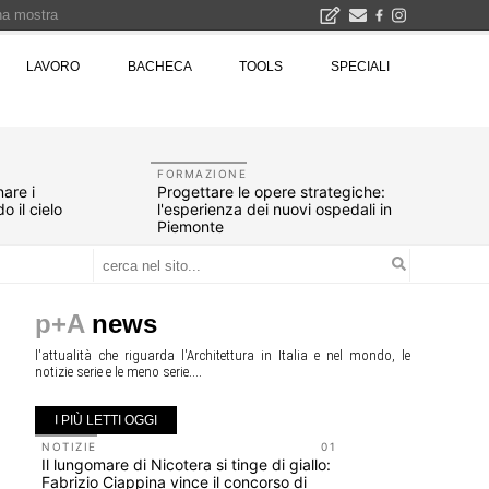
una mostra
00 euro
LAVORO
BACHECA
TOOLS
SPECIALI
Città Osmotiche: la rigenerazione urbana attraverso suoli permeabili, gestione dell'acqua e resilienza climatica - Gli eventi INBAR al Centro Congressi La Nuvola · Ingresso gratuito
FORMAZIONE
are i
Progettare le opere strategiche:
o il cielo
l'esperienza dei nuovi ospedali in
Piemonte
p+A
news
l'attualità che riguarda l'Architettura in Italia e nel mondo, le
notizie serie e le meno serie....
I PIÙ LETTI OGGI
NOTIZIE
01
UP-TO-DA
Il lungomare di Nicotera si tinge di giallo:
Riforma de
Fabrizio Ciappina vince il concorso di
novità su 