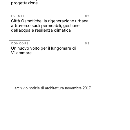
progettazione
tirocini 
EVENTI
02
UP-TO-DA
Città Osmotiche: la rigenerazione urbana
L'Agenzia
attraverso suoli permeabili, gestione
accordi qu
dell'acqua e resilienza climatica
di archite
CONCORSI
03
CONCORSI
Un nuovo volto per il lungomare di
200 manife
Villammare
Collodi, c
archivio notizie di architettura novembre 2017