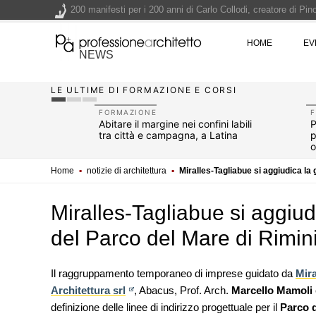
200 manifesti per i 200 anni di Carlo Collodi, creatore di 
La ricarica dei profumi domestici in un prodotto innovativo d
HOME
EV
Il lungomare di Nicotera si tinge di giallo: Fabrizio Ciappina
NEWS
Il decreto infrastrutture è legge, le novità dall'anticipazion
LE ULTIME DI FORMAZIONE E CORSI
Un nuovo volto per il lungomare di Villammare - Concorso d
FORMAZIONE
i Cassio:
Abitare il margine nei confini labili
P
ne della
tra città e campagna, a Latina
p
o
Home
▪
notizie di architettura
▪
Miralles-Tagliabue si aggiudica la 
Miralles-Tagliabue si aggiud
del Parco del Mare di Rimin
Il raggruppamento temporaneo di imprese guidato da
Mir
Architettura srl
, Abacus, Prof. Arch.
NOTIZIE
Marcello Mamoli
Tashkent modernista è sito Une
definizione delle linee di indirizzo progettuale per il
Parco d
architetture nella World Heritag