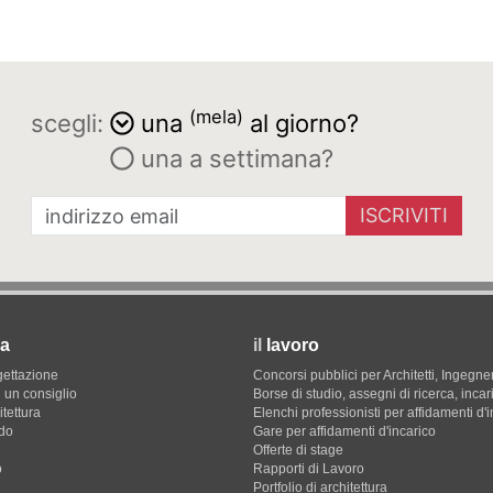
(mela)
scegli:
una
al giorno?
una a settimana?
ISCRIVITI
a
il
lavoro
gettazione
Concorsi pubblici per Architetti, Ingegner
 un consiglio
Borse di studio, assegni di ricerca, incar
itettura
Elenchi professionisti per affidamenti d'
do
Gare per affidamenti d'incarico
Offerte di stage
o
Rapporti di Lavoro
Portfolio di architettura