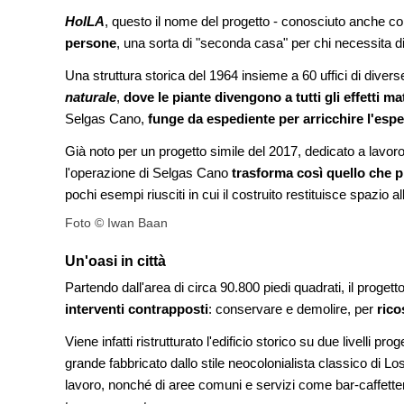
Venezia
HolLA
, questo il nome del progetto - conosciuto anche 
persone
, una sorta di "seconda casa" per chi necessita d
UP-TO-DATE
Riforma delle professioni, ok a
Una struttura storica del 1964 insieme a 60 uffici di dive
novità su abilitazione, compet
tirocini ed equo compenso
naturale
,
dove le piante divengono a tutti gli effetti ma
Selgas Cano,
funge da espediente per arricchire l'espe
UP-TO-DATE
L'Agenzia del Demanio lancia g
Già noto per un progetto simile del 2017, dedicato a lavoro
accordi quadro da 219 milioni p
l'operazione di Selgas Cano
trasforma così quello che p
di architettura
pochi esempi riusciti in cui il costruito restituisce spazio 
Foto © Iwan Baan
Un'oasi in città
Partendo dall'area di circa 90.800 piedi quadrati, il prog
interventi contrapposti
: conservare e demolire, per
rico
Viene infatti ristrutturato l'edificio storico su due livelli 
grande fabbricato dallo stile neocolonialista classico di L
lavoro, nonché di aree comuni e servizi come bar-caffetteri