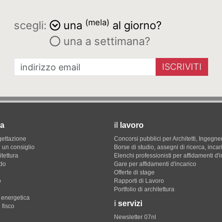
(mela)
scegli:
una
al giorno?
una a settimana?
ISCRIVITI
a
il
lavoro
gettazione
Concorsi pubblici per Architetti, Ingegner
 un consiglio
Borse di studio, assegni di ricerca, incar
itettura
Elenchi professionisti per affidamenti d'
do
Gare per affidamenti d'incarico
Offerte di stage
o
Rapporti di Lavoro
Portfolio di architettura
e energetica
i
servizi
 fisco
Newsletter 07nl