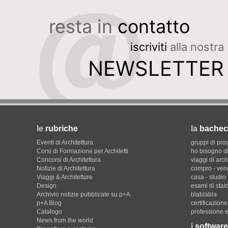
resta in
contatto
iscriviti
alla nostra
NEWSLETTER
le
rubriche
la
bachec
Eventi di Architettura
gruppi di pro
Corsi di Formazione per Architetti
ho bisogno di
Concorsi di Architettura
viaggi di arch
Notizie di Architettura
compro - ven
Viaggi & Architetture
casa - studio
Design
esami di stat
Archivio notizie pubblicate su p+A
blablabla
p+A Blog
certificazion
Catalogo
professione e
News from the world
i
software