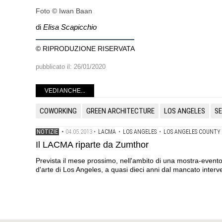
Foto © Iwan Baan
di
Elisa Scapicchio
© RIPRODUZIONE RISERVATA
pubblicato il:
26/01/2020
VEDI ANCHE...
COWORKING
GREEN ARCHITECTURE
LOS ANGELES
S
04.05.2013
NOTIZIE
•
•
LACMA
•
LOS ANGELES
•
LOS ANGELES COUNTY
Il LACMA riparte da Zumthor
Prevista il mese prossimo, nell'ambito di una mostra-event
d'arte di Los Angeles, a quasi dieci anni dal mancato interv