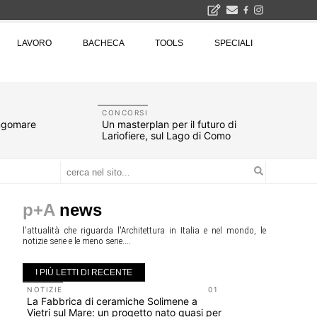
2026
LAVORO
BACHECA
TOOLS
SPECIALI
La Fabbrica di ceramiche Solimene a Vietri sul Mare: un progetto nato quasi per caso - La lucertola aggrappata alla roccia, tra Wright e Gaudì, unica opera europea del visionario architetto Paolo Soleri
Osteria dell'Architetto a Marmomac con i fondatori di EMBT, Park, CZA e ELASTICOFarm - Veronafiere, dal 22 al 25 settembre 2026 · 2x4 Cfp · Ingresso gratuito · Iscrizioni aperte!
I Cantieri by LandWorks 2026, autocostruzione e vita comunitaria in Sardegna, a picco sul mare - Workshop di autocostruzione e rigenerazione urbana nell'ex borgo minerario dell'Argentiera · 3 turni
una mostra
CONCORSI
ungomare
Un masterplan per il futuro di
Lariofiere, sul Lago di Como
p+A
news
l'attualità che riguarda l'Architettura in Italia e nel mondo, le
notizie serie e le meno serie....
I PIÙ LETTI DI RECENTE
NOTIZIE
01
NOTIZIE
La Fabbrica di ceramiche Solimene a
Roma, pron
Vietri sul Mare: un progetto nato quasi per
San Giovan