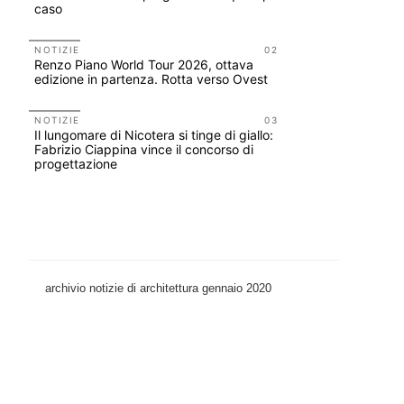
caso
Scarchilli
NOTIZIE
02
UP-TO-DA
Renzo Piano World Tour 2026, ottava
Cambio di
edizione in partenza. Rotta verso Ovest
sempre po
prescrizio
Salva-Ca
NOTIZIE
03
Il lungomare di Nicotera si tinge di giallo:
EVENTI
Fabrizio Ciappina vince il concorso di
Vittorio Gi
progettazione
dell'impos
Piombino 
archivio notizie di architettura gennaio 2020