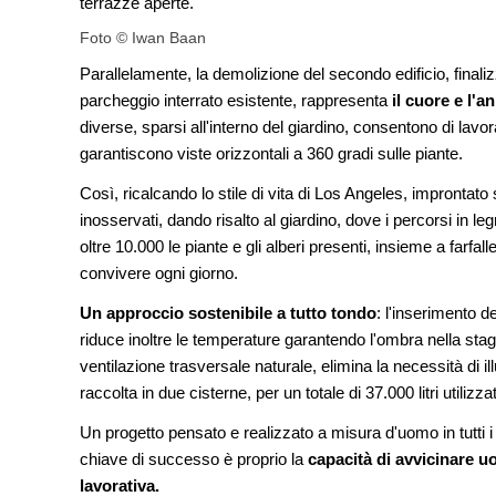
terrazze aperte.
Foto © Iwan Baan
Parallelamente, la demolizione del secondo edificio, finalizz
parcheggio interrato esistente, rappresenta
il cuore e l'a
diverse, sparsi all'interno del giardino, consentono di lavo
garantiscono viste orizzontali a 360 gradi sulle piante.
Così, ricalcando lo stile di vita di Los Angeles, improntato 
inosservati, dando risalto al giardino, dove i percorsi in l
oltre 10.000 le piante e gli alberi presenti, insieme a farfalle
convivere ogni giorno.
Un approccio sostenibile a tutto tondo
: l'inserimento d
riduce inoltre le temperature garantendo l'ombra nella stagi
ventilazione trasversale naturale, elimina la necessità di il
raccolta in due cisterne, per un totale di 37.000 litri utilizzat
Un progetto pensato e realizzato a misura d'uomo in tutti i su
chiave di successo è proprio la
capacità di avvicinare u
lavorativa.