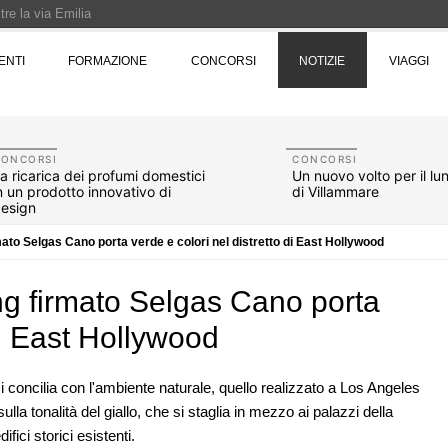
re la via Emilia
Rotta verso Ovest - Europa, Stati Uniti e Canada | 22 agosto > 30 settembre 
ENTI
FORMAZIONE
CONCORSI
NOTIZIE
VIAGGI
Pinocchio - Call di grafica promossa dal Museo MAGMA per la realizzazione di 
CONCORSI
CONCORSI
a ricarica dei profumi domestici
Un nuovo volto per il l
n un prodotto innovativo di
di Villammare
esign
ato Selgas Cano porta verde e colori nel distretto di East Hollywood
ng firmato Selgas Cano porta
di East Hollywood
i concilia con l'ambiente naturale, quello realizzato a Los Angeles
sulla tonalità del giallo, che si staglia in mezzo ai palazzi della
07
NOTIZIE
10
 tre
Tashkent modernista è sito Unesco: dieci
ici storici esistenti.
ona e
architetture nella World Heritage List