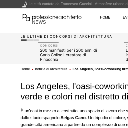
Le città cantate da Francesco Guccini - Atmosfere urbane olt
Renzo Piano World Tour 2026, ottava edizione in partenza. 
HOME
EV
NEWS
LE ULTIME DI CONCORSI DI ARCHITETTURA
200 manifesti per i 200 anni di Carlo Collodi, creatore di 
CONCORSI
un video:
200 manifesti per i 200 anni di
L
 - Simon
Carlo Collodi, creatore di
i
Pinocchio
d
Home
▪
notizie di architettura
▪
Los Angeles, l'oasi-coworking firm
Los Angeles, l'oasi-coworki
verde e colori nel distretto 
È un'oasi in mezzo al costruito, uno spazio di lavoro che s
dallo studio spagnolo
Selgas Cano
EVENTI
. Un tripudio di colore, 
Con Carlo Scarpa lungo l'Italia:
grande città americana a partire da un complesso di due edif
appuntamenti tra Palermo, Ver