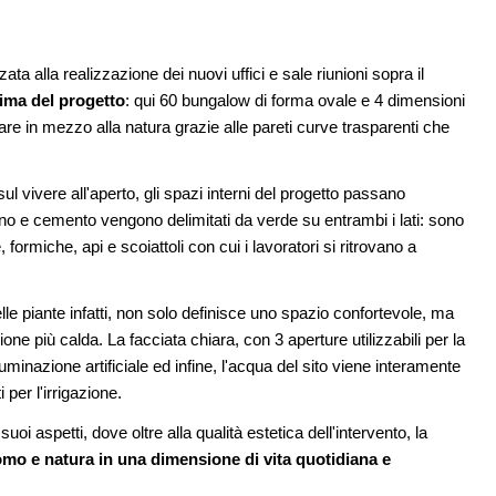
ata alla realizzazione dei nuovi uffici e sale riunioni sopra il
nima del progetto
: qui 60 bungalow di forma ovale e 4 dimensioni
rare in mezzo alla natura grazie alle pareti curve trasparenti che
sul vivere all'aperto, gli spazi interni del progetto passano
egno e cemento vengono delimitati da verde su entrambi i lati: sono
, formiche, api e scoiattoli con cui i lavoratori si ritrovano a
elle piante infatti, non solo definisce uno spazio confortevole, ma
one più calda. La facciata chiara, con 3 aperture utilizzabili per la
luminazione artificiale ed infine, l'acqua del sito viene interamente
i per l'irrigazione.
oi aspetti, dove oltre alla qualità estetica dell'intervento, la
omo e natura in una dimensione di vita quotidiana e