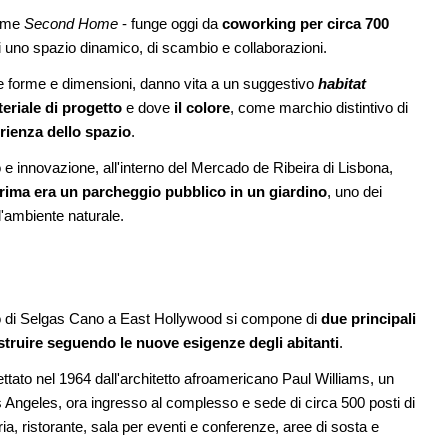
come
Second Home
- funge oggi da
coworking
per circa 700
EVENTI
11
i uno spazio dinamico, di scambio e collaborazioni.
Città Osmotiche: la rigenerazione urbana
08
l Senato:
attraverso suoli permeabili, gestione
rse forme e dimensioni, danno vita a un suggestivo
habitat
enze,
dell'acqua e resilienza climatica
teriale di progetto
e dove
il colore
, come marchio distintivo di
rienza dello spazio
.
EVENTI
12
Osteria dell'Architetto a Marmomac con i
09
are per
fondatori di EMBT, Park, CZA e
 e innovazione, all'interno del Mercado de Ribeira di Lisbona,
er servizi
ELASTICOFarm
rima era un parcheggio pubblico in un giardino
, uno dei
all'ambiente naturale.
etto di Selgas Cano a East Hollywood si compone di
due principali
struire seguendo le nuove esigenze degli abitanti
.
progettato nel 1964 dall'architetto afroamericano Paul Williams, un
os Angeles, ora ingresso al complesso e sede di circa 500 posti di
a, ristorante, sala per eventi e conferenze, aree di sosta e