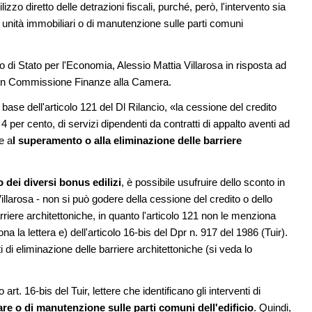
 prezzo alla
Centre Pompidou dedicato all'arte e
lizzo diretto delle detrazioni fiscali, purché, però, l'intervento sia
iale
all'architettura
unità immobiliari o di manutenzione sulle parti comuni
08
EVENTI
è sito Unesco: dieci
Con Carlo Scarpa lungo l'Italia: tre
io di Stato per l'Economia, Alessio Mattia Villarosa in risposta ad
ld Heritage List
appuntamenti tra Palermo, Verona e
 in Commissione Finanze alla Camera.
Venezia
09
a base dell'articolo 121 del Dl Rilancio, «la cessione del credito
i domestici in un
CONCORSI
4 per cento, di servizi dipendenti da contratti di appalto aventi ad
Un masterplan per il futuro di Lariofie
i design
sul Lago di Como
e a
l superamento o alla eliminazione delle barriere
 dei diversi bonus edilizi
, è possibile usufruire dello sconto in
Villarosa - non si può godere della cessione del credito o dello
arriere architettoniche, in quanto l'articolo 121 non le menziona
a la lettera e) dell'articolo 16-bis del Dpr n. 917 del 1986 (Tuir).
i di eliminazione delle barriere architettoniche (si veda lo
art. 16-bis del Tuir, lettere che identificano gli interventi di
re o di manutenzione sulle parti comuni dell'edificio
. Quindi,