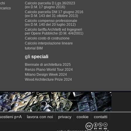
ichi
Calcolo parcella D.Lgs.36/2023
(ex D.M. 17 giugno 2016)
incarico
Calcolo parcella DM 17 giugno 2016
(ex D.M. 143 del 31 ottobre 2013)
Calcolo compenso professionale
(ex D.M. 140 del 20 luglio 2012)
Calcolo tariffa Architetti ed Ingegneri
per Opere Pubbliche (D.M. 4/4/2001)
Calcolo costo di costruzione
Calcolo interpolazione lineare
tutorial BIM
gli
speciali
Biennale di architettura 2025
Renzo Piano World Tour 2024
Milano Design Week 2024
Wood Architecture Prize 2024
sostieni p+A
lavora con noi
privacy
cookie
contatti