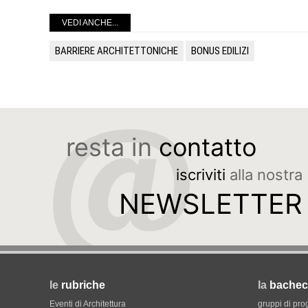
VEDI ANCHE...
BARRIERE ARCHITETTONICHE
BONUS EDILIZI
resta in
contatto
iscriviti
alla nostra
NEWSLETTER
le
rubriche
la
bachec
Eventi di Architettura
gruppi di pro