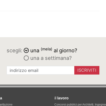
(mela)
scegli:
una
al giorno?
una a settimana?
ISCRIVITI
a
il
lavoro
gettazione
Concorsi pubblici per Architetti, Ingegner