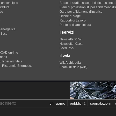
 un consiglio
Borse di studio, assegni di ricerca, incar
itettura
Elenchi professionisti per affidamenti d'
do
Gare per affidamenti d'incarico
Offerte di stage
o
Rapporti di Lavoro
Portfolio di architettura
e energetica
i
servizi
 fisco
Newsletter 07nl
Newsletter 01pa
Feed RSS
toCAD on-line
il
wiki
imboli
iti per architetti
WikiArchipedia
il Risparmio Energetico
Esami di stato (wiki)
chi siamo
pubblicità
segnalazioni