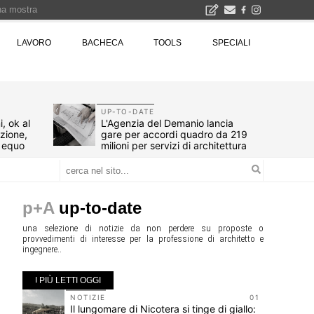
una mostra
00 euro
LAVORO
BACHECA
TOOLS
SPECIALI
Città Osmotiche: la rigenerazione urbana attraverso suoli permeabili, gestione dell'acqua e resilienza climatica - Gli eventi INBAR al Centro Congressi La Nuvola · Ingresso gratuito
UP-TO-DATE
, ok al
L'Agenzia del Demanio lancia
azione,
gare per accordi quadro da 219
d equo
milioni per servizi di architettura
p+A
up-to-date
una selezione di notizie da non perdere su proposte o
provvedimenti di interesse per la professione di architetto e
ingegnere..
I PIÙ LETTI OGGI
10
NOTIZIE
01
-
Il lungomare di Nicotera si tinge di giallo: