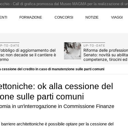
Pinocchio - Call di grafica promossa dal Museo MAGMA per la realizzazione di 
i design - Concorso di product design by Desall · Al vincitore un premio di 5.0
ENTI
FORMAZIONE
CONCORSI
NOTIZIE
VIAGGI
 vince il concorso di progettazione
e del prezzo alla Soprintendenza speciale
i progettazione a procedura aperta due fasi Montepremi: 18.000 euro
P-TO-DATE
UP-TO-DATE
'obbligo di aggiornamento del
Riforma delle professioni
sc non decade se il cantiere è
Senato: novità su abilit
ermo
competenze, tirocini e
compenso
la cessione del credito in caso di manutenzione sulle parti comuni
ettoniche: ok alla cessione del
one sulle parti comuni
onomia in un'interrogazione in Commissione Finanze
07
NOTIZIE
 barriere architettoniche è possibile optare per la cessione del
re è legge, le novità
Il museo città: a Bruxelles apre Kanal 