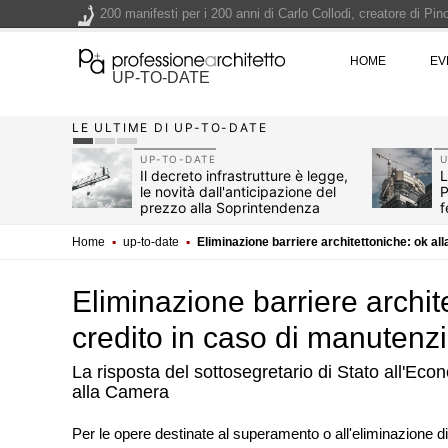
200 manifesti per i 200 anni di Carlo Collodi, creatore di 
La ricarica dei profumi domestici in un prodotto innovativo d
HOME
EV
Il lungomare di Nicotera si tinge di giallo: Fabrizio Ciappina
UP-TO-DATE
Il decreto infrastrutture è legge, le novità dall'anticipazion
LE ULTIME DI UP-TO-DATE
Un nuovo volto per il lungomare di Villammare - Concorso d
UP-TO-DATE
U
2026
Il decreto infrastrutture è legge,
L
le novità dall'anticipazione del
P
non
prezzo alla Soprintendenza
f
speciale
Home
▪
up-to-date
▪
Eliminazione barriere architettoniche: ok al
Eliminazione barriere archit
credito in caso di manutenzi
La risposta del sottosegretario di Stato all'Ec
alla Camera
UP-TO-DATE
Per le opere destinate al superamento o all'eliminazione di
Il decreto infrastruttu