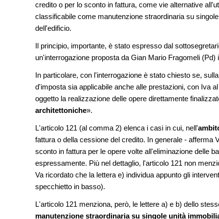
dall'anticipazione del
credito o per lo sconto in fattura, come vie alternative all'uti
Soprintendenza spec
classificabile come manutenzione straordinaria su singole 
dell'edificio.
NOTIZIE
Tashkent modernista 
Il principio, importante, è stato espresso dal sottosegretar
architetture nella Wor
un'interrogazione proposta da Gian Mario Fragomeli (Pd)
CONCORSI
In particolare, con l'interrogazione è stato chiesto se, sull
La ricarica dei profum
d'imposta sia applicabile anche alle prestazioni, con Iva al 
prodotto innovativo d
oggetto la realizzazione delle opere direttamente finalizzat
architettoniche
».
L'articolo 121 (al comma 2) elenca i casi in cui, nell'
ambito
fattura o della cessione del credito. In generale - afferma 
sconto in fattura per le opere volte all'eliminazione delle b
espressamente. Più nel dettaglio, l'articolo 121 non menzion
Va ricordato che la lettera e) individua appunto gli intervent
specchietto in basso).
L'articolo 121 menziona, però, le lettere a) e b) dello stesso 
manutenzione straordinaria su singole unità immobilia