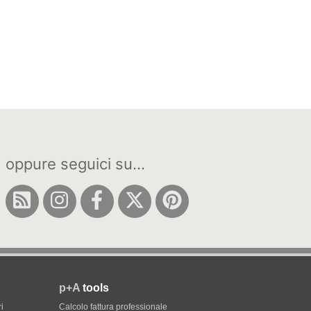
oppure seguici su...
p+A
tools
i
Calcolo fattura professionale