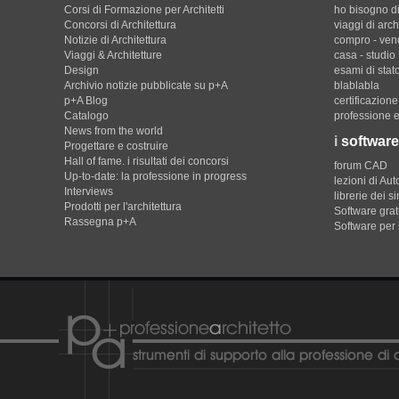
Corsi di Formazione per Architetti
ho bisogno di
Concorsi di Architettura
viaggi di arch
Notizie di Architettura
compro - ven
Viaggi & Architetture
casa - studio
Design
esami di stat
Archivio notizie pubblicate su p+A
blablabla
p+A Blog
certificazion
Catalogo
professione e
News from the world
i
software
Progettare e costruire
Hall of fame. i risultati dei concorsi
forum CAD
Up-to-date: la professione in progress
lezioni di Au
Interviews
librerie dei s
Prodotti per l'architettura
Software gratu
Rassegna p+A
Software per 