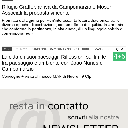
Rifugio Graffer, arriva da Campomarzio e Moser
Associati la proposta vincente
Premiata dalla giuria per «un'interessante lettura diacronica tra le
diverse epoche di costruzione, con un effetto di equilibrata armonia
che conferma la pertinenza, in alta quota, di un linguaggio sobrio e
contemporaneo»
EVENTI
•
11.12.2023
•
SARDEGNA
•
CAMPOMARZIO
•
JOAO NUNES
•
MAN NUORO
CFP
4+5
La città e i suoi paesaggi. Riflessioni sul limite
tra paesaggio e ambiente con João Nunes e
Campomarzio
Convegno + visita al museo MAN di Nuoro | 9 Cfp
resta in
contatto
iscriviti
alla nostra