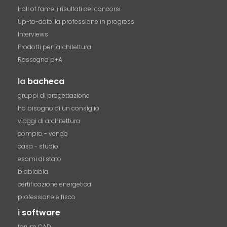
Hall of fame. i risultati dei concorsi
Up-to-date: la professione in progress
Interviews
Prodotti per l'architettura
Rassegna p+A
la
bacheca
gruppi di progettazione
ho bisogno di un consiglio
viaggi di architettura
compro - vendo
casa - studio
esami di stato
blablabla
certificazione energetica
professione e fisco
i
software
forum CAD