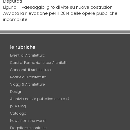
Deputati
Liguria – Paesaggio, giro di vite su nuove costruzioni
Avviata la rilevazione per il 2014 delle opere pubbliche
incompiute
le
rubriche
Eventi di Architettura
Corsi di Formazione per Architetti
Concorsi di Architettura
Notizie di Architettura
Viaggi & Architetture
Design
Archivio notizie pubblicate su p+A
p+A Blog
Catalogo
News from the world
Progettare e costruire