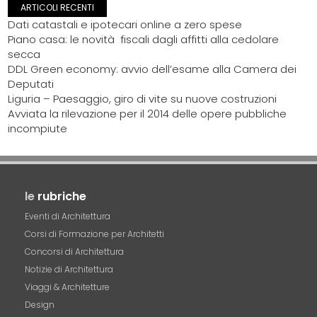
ARTICOLI RECENTI
Dati catastali e ipotecari online a zero spese
Piano casa: le novità fiscali dagli affitti alla cedolare
secca
DDL Green economy: avvio dell’esame alla Camera dei
Deputati
Liguria – Paesaggio, giro di vite su nuove costruzioni
Avviata la rilevazione per il 2014 delle opere pubbliche
incompiute
le
rubriche
Eventi di Architettura
Corsi di Formazione per Architetti
Concorsi di Architettura
Notizie di Architettura
Viaggi & Architetture
Design