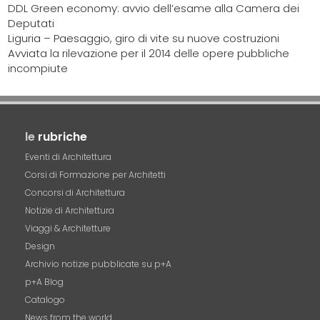
DDL Green economy: avvio dell’esame alla Camera dei
Deputati
Liguria – Paesaggio, giro di vite su nuove costruzioni
Avviata la rilevazione per il 2014 delle opere pubbliche
incompiute
le
rubriche
Eventi di Architettura
Corsi di Formazione per Architetti
Concorsi di Architettura
Notizie di Architettura
Viaggi & Architetture
Design
Archivio notizie pubblicate su p+A
p+A Blog
Catalogo
News from the world