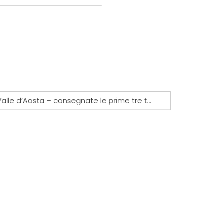
Valle d’Aosta – consegnate le prime tre targhe energetiche beauclimat in classe A+