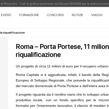
re di Pinocchio - Call di grafica promossa dal Museo MAGMA per la realizzazione
tivo di design - Concorso di product design by Desall · Al vincitore un premio d
EVENTI
FORMAZIONE
CONCORSI
NOTIZIE
VIAGGI
appina vince il concorso di progettazione
pazione del prezzo alla Soprintendenza speciale
la riqualificazione
orso di progettazione a procedura aperta due fasi Montepremi: 18.000 euro
Roma – Porta Portese, 11 milioni
riqualificazione
Un progetto di circa 11 milioni di euro per il recupero urbano
Roma Capitale si è aggiudicata, infatti, il bando della Reg
Europeo di Sviluppo Regionale, che prevede la riqualificazio
UP-TO-DATE
04
EVENTI
Riforma delle professioni, ok al Senato:
Città Osmotiche: la 
del mercato domenicale di Porta Portese e dell’intera area tra
novità su abilitazione, competenze,
attraverso suoli perm
tirocini ed equo compenso
dell'acqua e resilien
Il progetto riguarda sia il riordino viario che lo sviluppo urb
produttivo locale, con un fondo specifico per le microim
UP-TO-DATE
05
UP-TO-DATE
formativi per l’inserimento lavorativo, il rilancio di mestieri 
Cambio di destinazione senza opere
L'Agenzia del Demani