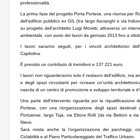
professionalità.
sempre possibile anche contro le
accordi quadro da 219
prescrizioni urbanistiche precedenti al
di architettura
Salva-Casa
La prima fase del progetto Porta Portese, una risorsa per Ro
dell’edificio pubblico ex GIL (tra largo Ascianghi e via Indu
EVENTI
06
NOTIZIE
Con Carlo Scarpa lungo l'Italia: tre
Tashkent modernista 
su progetto dell’architetto Luigi Moretti, attraverso un inte
appuntamenti tra Palermo, Verona e
architetture nella Wor
ambientale, con avvio dei lavori da gennaio 2013 fino a otto
Venezia
I lavori saranno seguiti, per i vincoli architettonici dell
Capitolina.
È previsto un contributo di tremilioni e 137.221 euro.
I lavori non riguarderanno solo il restauro dell’edificio, ma 
e degli spazi circostanti per ricreare un’unità architettonic
nascita di un centro di promozione e sviluppo territoriale e d
Una parte dell’intervento riguarda poi la riqualificazione
Portese, con una riorganizzazione degli spazi destinati
Portuense, largo Toja, via Ettore Rolli (da via Bettoni a via 
Nievo.
Sarà rivista anche la l’organizzazione dei parcheggi, c
Ciclabilità e al Piano Particolareggiato del Traffico Urbano.