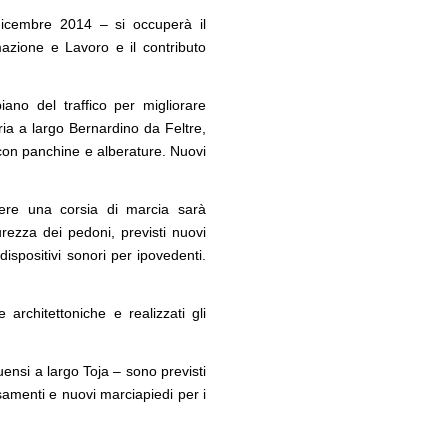
 dicembre 2014 – si occuperà il
mazione e Lavoro e il contributo
ano del traffico per migliorare
oria a largo Bernardino da Feltre,
, con panchine e alberature. Nuovi
tevere una corsia di marcia sarà
urezza dei pedoni, previsti nuovi
ispositivi sonori per ipovedenti.
 architettoniche e realizzati gli
ensi a largo Toja – sono previsti
rsamenti e nuovi marciapiedi per i