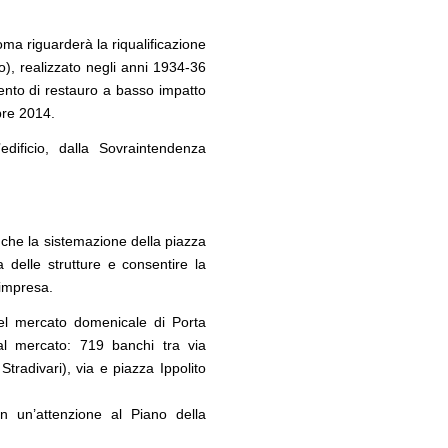
 milioni per servizi
Mario Cucinella Architects
ma riguarderà la riqualificazione
CONCORSI
12
no), realizzato negli anni 1934-36
09
Milano, social housing a Porto di Mare
è sito Unesco: dieci
rvento di restauro a basso impatto
ld Heritage List
bre 2014.
’edificio, dalla Sovraintendenza
anche la sistemazione della piazza
a delle strutture e consentire la
’impresa.
 del mercato domenicale di Porta
 al mercato: 719 banchi tra via
Stradivari), via e piazza Ippolito
on un’attenzione al Piano della