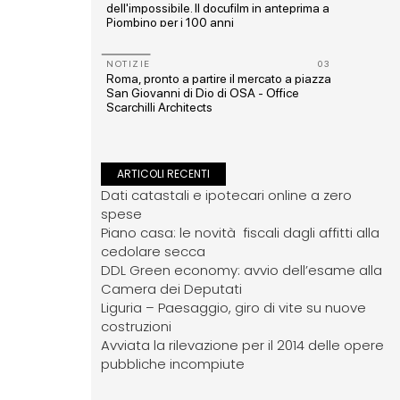
dell'impossibile. Il docufilm in anteprima a
Piombino per i 100 anni
12
NOTIZIE
03
 Mare
Roma, pronto a partire il mercato a piazza
San Giovanni di Dio di OSA - Office
Scarchilli Architects
ARTICOLI RECENTI
Dati catastali e ipotecari online a zero
spese
Piano casa: le novità fiscali dagli affitti alla
cedolare secca
DDL Green economy: avvio dell’esame alla
Camera dei Deputati
Liguria – Paesaggio, giro di vite su nuove
costruzioni
Avviata la rilevazione per il 2014 delle opere
pubbliche incompiute