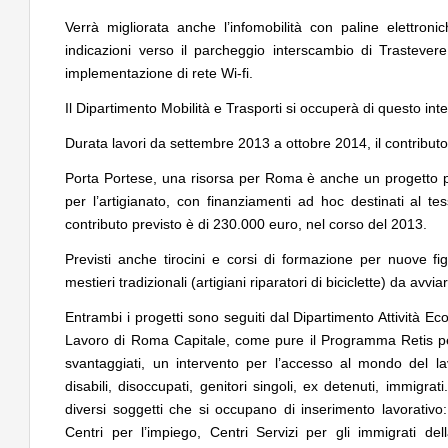
Verrà migliorata anche l’infomobilità con paline elettron
indicazioni verso il parcheggio interscambio di Trastever
implementazione di rete Wi-fi.
Il Dipartimento Mobilità e Trasporti si occuperà di questo int
Durata lavori da settembre 2013 a ottobre 2014, il contributo
Porta Portese, una risorsa per Roma è anche un progetto p
per l’artigianato, con finanziamenti ad hoc destinati al tess
contributo previsto è di 230.000 euro, nel corso del 2013.
Previsti anche tirocini e corsi di formazione per nuove figu
mestieri tradizionali (artigiani riparatori di biciclette) da avvia
Entrambi i progetti sono seguiti dal Dipartimento Attività 
Lavoro di Roma Capitale, come pure il Programma Retis per 
svantaggiati, un intervento per l’accesso al mondo del la
disabili, disoccupati, genitori singoli, ex detenuti, immigra
diversi soggetti che si occupano di inserimento lavorativo:
Centri per l’impiego, Centri Servizi per gli immigrati de