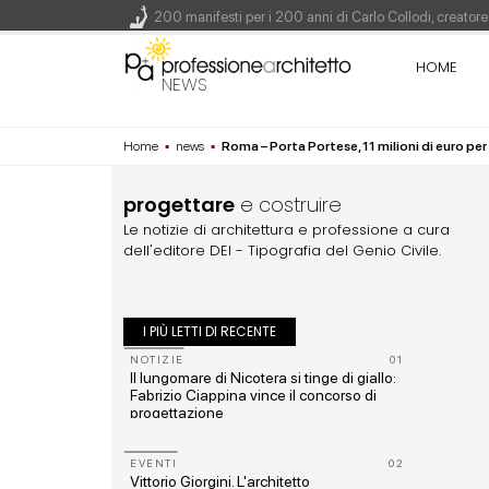
200 manifesti per i 200 anni di Carlo Collodi, creato
La ricarica dei profumi domestici in un prodotto innova
HOME
Il lungomare di Nicotera si tinge di giallo: Fabrizio Ci
NEWS
Il decreto infrastrutture è legge, le novità dall'antici
Home
▪
news
▪
Roma – Porta Portese, 11 milioni di euro per 
Un nuovo volto per il lungomare di Villammare - Conc
progettare
e costruire
Le notizie di architettura e professione a cura
dell'editore DEI - Tipografia del Genio Civile.
I PIÙ LETTI DI RECENTE
10
NOTIZIE
01
i
Il lungomare di Nicotera si tinge di giallo:
Fabrizio Ciappina vince il concorso di
progettazione
11
EVENTI
02
Vittorio Giorgini. L'architetto
rmato