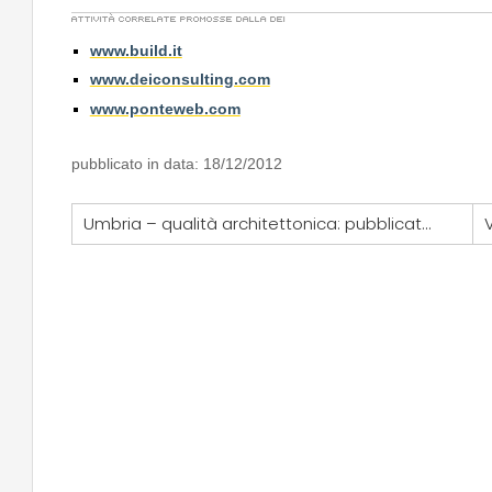
www.build.it
www.deiconsulting.com
www.ponteweb.com
pubblicato in data: 18/12/2012
Umbria – qualità architettonica: pubblicato bando qualità architettonica