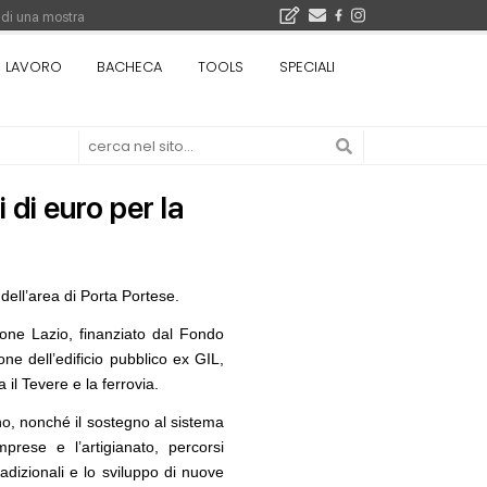
 di una mostra
i 5.000 euro
LAVORO
BACHECA
TOOLS
SPECIALI
Città Osmotiche: la rigenerazione urbana attraverso suoli permeabili, gestione dell'acqua e resilienza climatica - Gli eventi INBAR al Centro Congressi La Nuvola · Ingresso gratuito
 di euro per la
 dell’area di Porta Portese.
ione Lazio, finanziato dal Fondo
ne dell’edificio pubblico ex GIL,
07
CONCORSI
10
rigenerazione urbana
Un nuovo volto per il lungomare di
 il Tevere e la ferrovia.
eabili, gestione
Villammare
za climatica
ano, nonché il sostegno al sistema
prese e l’artigianato, percorsi
NOTIZIE
11
08
Unipol hall, ecco il padiglione
tradizionali e lo sviluppo di nuove
o lancia gare per
polifunzionale di BolognaFiere firmato