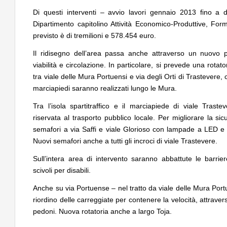
Di questi interventi – avvio lavori gennaio 2013 fino a
Dipartimento capitolino Attività Economico-Produttive, For
previsto è di tremilioni e 578.454 euro.
Il ridisegno dell’area passa anche attraverso un nuovo pi
viabilità e circolazione. In particolare, si prevede una rotat
tra viale delle Mura Portuensi e via degli Orti di Trastevere
marciapiedi saranno realizzati lungo le Mura.
Tra l’isola spartitraffico e il marciapiede di viale Tras
riservata al trasporto pubblico locale. Per migliorare la sic
semafori a via Saffi e viale Glorioso con lampade a LED e d
Nuovi semafori anche a tutti gli incroci di viale Trastevere.
Sull’intera area di intervento saranno abbattute le barriere
scivoli per disabili.
Anche su via Portuense – nel tratto da viale delle Mura Portu
riordino delle carreggiate per contenere la velocità, attrave
pedoni. Nuova rotatoria anche a largo Toja.