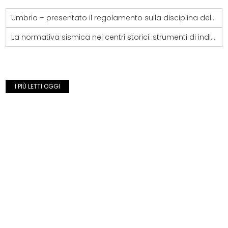
Umbria – presentato il regolamento sulla disciplina della qualità nella progettazione architettonica
La normativa sismica nei centri storici: strumenti di indirizzo per l’applicazione
I PIÙ LETTI OGGI