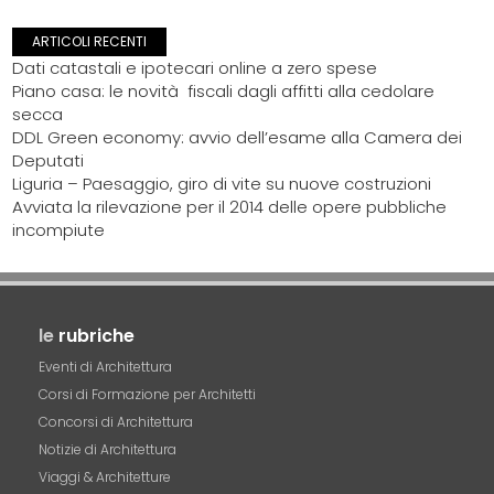
ARTICOLI RECENTI
Dati catastali e ipotecari online a zero spese
Piano casa: le novità fiscali dagli affitti alla cedolare
secca
DDL Green economy: avvio dell’esame alla Camera dei
Deputati
Liguria – Paesaggio, giro di vite su nuove costruzioni
Avviata la rilevazione per il 2014 delle opere pubbliche
incompiute
le
rubriche
Eventi di Architettura
Corsi di Formazione per Architetti
Concorsi di Architettura
Notizie di Architettura
Viaggi & Architetture