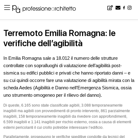
Home
▪
news
▪
Terremoto Emilia Romagna: le verifiche dell’agibilità
Terremoto Emilia Romagna: le
verifiche dell’agibilità
In Emilia Romagna sale a 18.012 il numero delle strutture
controllate con sopralluoghi di valutazione dell’agibilità post-
sismica su edifici pubblici e privati che hanno riportato danni – e
su cui quindi occorre fare una valutazione di agibilità mirata con la
scheda Aedes (Agibilità e Danno nell’Emergenza Sismica, ossia
uno strumento omogeneo per il rilievo del danno).
Di queste, 6.165 sono state classificate agibili, 3.088 temporaneamente
inagibili ma agibili con provvedimenti di pronto intervento, 861 parzialmente
inagibili, 158 temporaneamente inagibili da rivedere con approfondimenti,
6.599 inagibili e 1.141 inagibili per rischio esterno, ossia a causa di elementi
esterni pericolanti il cui crollo potrebbe interessare l’edificio.
Parallelamente, proseguono le verifiche speditive condotte da tecnici del