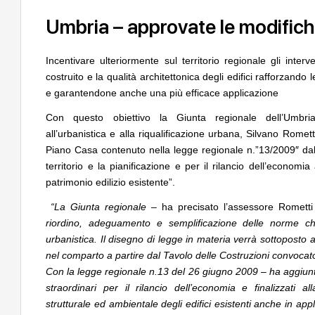
Umbria – approvate le modifich
Incentivare ulteriormente sul territorio regionale gli interv
costruito e la qualità architettonica degli edifici rafforzando l
e garantendone anche una più efficace applicazione
Con questo obiettivo la Giunta regionale dell’Umbria
EVENTI
04
NOTIZIE
all’urbanistica e alla riqualificazione urbana, Silvano Rome
Con Carlo Scarpa lungo l'Italia: tre
Tashkent modernista 
appuntamenti tra Palermo, Verona e
architetture nella Wor
Piano Casa contenuto nella legge regionale n.”13/2009″ dal 
Venezia
territorio e la pianificazione e per il rilancio dell’economia 
patrimonio edilizio esistente”.
CONCORSI
UP-TO-DATE
05
Un nuovo volto per il
Cambio di destinazione senza opere
Villammare
“La Giunta regionale
– ha precisato l’assessore Romett
sempre possibile anche contro le
riordino, adeguamento e semplificazione delle norme che 
prescrizioni urbanistiche precedenti al
Salva-Casa
urbanistica. Il disegno di legge in materia verrà sottoposto al v
NOTIZIE
Unipol hall, ecco il p
nel comparto a partire dal Tavolo delle Costruzioni convoca
UP-TO-DATE
06
polifunzionale di Bol
L'Agenzia del Demanio lancia gare per
Con la legge regionale n.13 del 26 giugno 2009 – ha aggiunto 
Mario Cucinella Archi
accordi quadro da 219 milioni per servizi
straordinari per il rilancio dell’economia e finalizzati alla
di architettura
strutturale ed ambientale degli edifici esistenti anche in appl