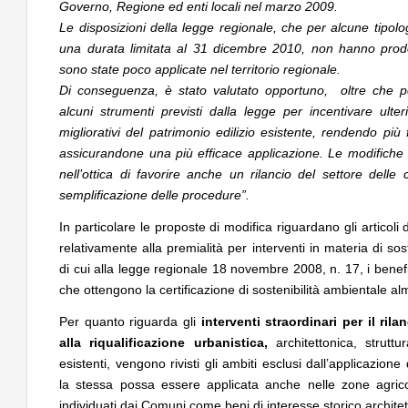
Governo, Regione ed enti locali nel marzo 2009.
Le disposizioni della legge regionale, che per alcune tipolog
una durata limitata al 31 dicembre 2010, non hanno prodott
sono state poco applicate nel territorio regionale.
Di conseguenza, è stato valutato opportuno, oltre che pos
alcuni strumenti previsti dalla legge per incentivare ulteri
migliorativi del patrimonio edilizio esistente, rendendo più f
assicurandone una più efficace applicazione. Le modifiche
nell’ottica di favorire anche un rilancio del settore delle
semplificazione delle procedure”.
In particolare le proposte di modifica riguardano gli articoli
relativamente alla premialità per interventi in materia di sost
di cui alla legge regionale 18 novembre 2008, n. 17, i benef
che ottengono la certificazione di sostenibilità ambientale al
Per quanto riguarda gli
interventi straordinari per il rila
alla riqualificazione urbanistica,
architettonica, struttu
esistenti, vengono rivisti gli ambiti esclusi dall’applicazio
la stessa possa essere applicata anche nelle zone agricol
individuati dai Comuni come beni di interesse storico architet