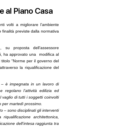
e al Piano Casa
enti volti a migliorare l’ambiente
e finalità previste dalla normativa
, su proposta dell’assessore
07
NOTIZIE
10
tti, ha approvato una modifica al
è sito Unesco: dieci
L'abitare in colore pastello secondo
ld Heritage List
caarpa: due progetti sul mare tra
titolo “Norme per il governo del
Sardegna e Genova
attraverso la riqualificazione del
08
CONCORSI
11
 lungomare di
Milano, social housing a Porto di Mare
i –
è impegnata in un lavoro di
regolano l’attività edilizia ed
CONCORSI
12
aglio di tutti i soggetti coinvolti
09
Premio Bruno Zevi 2026: saggi storico-
adiglione
to per martedì prossimo.
critici inediti sull'architettura
ognaFiere firmato
– sono disciplinati gli interventi
tects
 riqualificazione architettonica,
icazione dell’intesa raggiunta tra