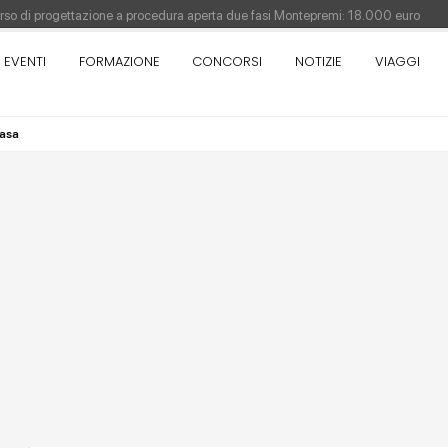
orso di progettazione a procedura aperta due fasi Montepremi: 18.000 euro
EVENTI
FORMAZIONE
CONCORSI
NOTIZIE
VIAGGI
antiere è fermo - La pronuncia della Corte di Cassazione
Como - Concorso di idee · Al vincitore un premio di 5.000 euro
Casa
sull'architettura - XX edizione promossa dalla Fondazione Bruno Zevi