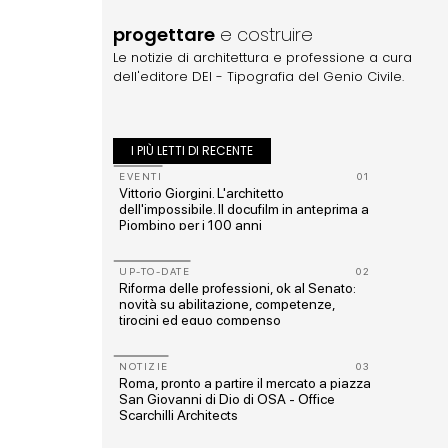
progettare
e costruire
Le notizie di architettura e professione a cura
dell'editore DEI - Tipografia del Genio Civile.
I PIÙ LETTI DI RECENTE
10
EVENTI
01
do
Vittorio Giorgini. L'architetto
dell'impossibile. Il docufilm in anteprima a
Piombino per i 100 anni
11
UP-TO-DATE
02
 Mare
Riforma delle professioni, ok al Senato:
novità su abilitazione, competenze,
tirocini ed equo compenso
12
orico-
NOTIZIE
03
Roma, pronto a partire il mercato a piazza
San Giovanni di Dio di OSA - Office
Scarchilli Architects