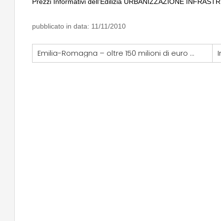
Prezzi Informativi dell’Edilizia URBANIZZAZIONE INFR
pubblicato in data: 11/11/2010
Emilia-Romagna – oltre 150 milioni di euro per interventi urgenti di difesa del suolo
I