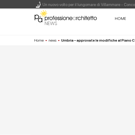
Un nuovo volto per il lungomare di Villammare - Conc
HOME
L'obbligo di aggiornamento del Psc non decade se il c
NEWS
Un masterplan per il futuro di Lariofiere, sul Lago di 
Home
▪
news
▪
Umbria – approvate le modifiche al Piano 
Premio Bruno Zevi 2026: saggi storico-critici inediti 