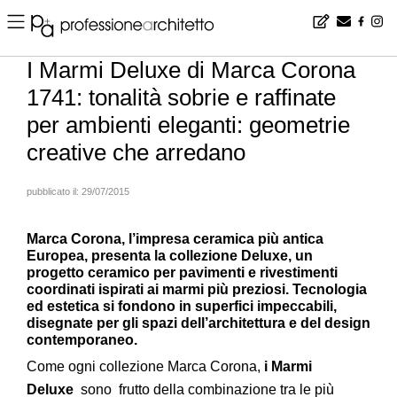
Home
▪
products
▪
pavimentazioni
▪
I Marmi Deluxe di Marca Corona 1741: tonalità sobrie e raffinate per ambienti eleganti: geometrie creative che arredano
I Marmi Deluxe di Marca Corona
1741: tonalità sobrie e raffinate
per ambienti eleganti: geometrie
creative che arredano
pubblicato il:
29/07/2015
Marca Corona, l’impresa ceramica più antica
Europea, presenta la collezione Deluxe, un
progetto ceramico per pavimenti e rivestimenti
coordinati ispirati ai marmi più preziosi. Tecnologia
ed estetica si fondono in superfici impeccabili,
disegnate per gli spazi dell’architettura e del design
contemporaneo.
Come ogni collezione Marca Corona,
i Marmi
Deluxe
sono frutto della combinazione tra le più