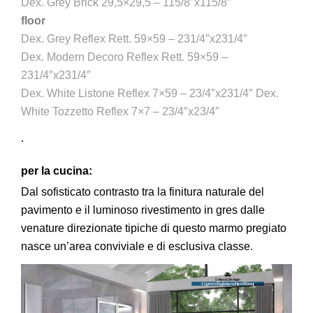
Dex. Grey Brick 29,5×29,5 – 115/8″x115/8″
floor
Dex. Grey Reflex Rett. 59×59 – 231/4″x231/4″
Dex. Modern Decoro Reflex Rett. 59×59 –
231/4″x231/4″
Dex. White Listone Reflex 7×59 – 23/4″x231/4″ Dex.
White Tozzetto Reflex 7×7 – 23/4″x23/4″
.
per la cucina:
Dal sofisticato contrasto tra la finitura naturale del
pavimento e il luminoso rivestimento in gres dalle
venature direzionate tipiche di questo marmo pregiato
nasce un’area conviviale e di esclusiva classe.