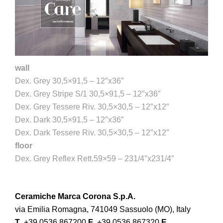
wall
Dex. Grey 30,5×91,5 – 12″x36″
Dex. Grey Stripe S/1 30,5×91,5 – 12″x36″
Dex. Grey Tessere Riv. 30,5×30,5 – 12″x12″
Dex. Dark 30,5×91,5 – 12″x36″
Dex. Dark Tessere Riv. 30,5×30,5 – 12″x12″
floor
Dex. Grey Reflex Rett.59×59 – 231/4″x231/4″
Ceramiche Marca Corona S.p.A.
via Emilia Romagna, 741049 Sassuolo (MO), Italy
T
. +39 0536 867200
F
. +39 0536 867320
E
.