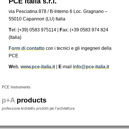
PCE Italia s.r.l.
via Pesciatina 878 / B-Interno 6 Loc. Gragnano –
55010 Capannori (LU) Italia
T
el: (+39) 0583 975114 |
F
ax: (+39 0583 974 824
(Italia)
Form di contatto
con i tecnici e gli ingegneri della
PCE
W
eb.
www.pce-italia.it
|
E
-mail
info@pce-italia.it
PCE Instruments
p+A
products
professione Architetto prodotti per l'architettura.