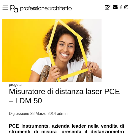
Home
▪
products
▪
progetti
▪
Misuratore di distanza laser PCE – LDM 50
progetti
Misuratore di distanza laser PCE
– LDM 50
Digressione
28 Marzo 2014
admin
PCE Instruments,
azienda leader nella vendita di
strumenti di misura, presenta il distanziometro