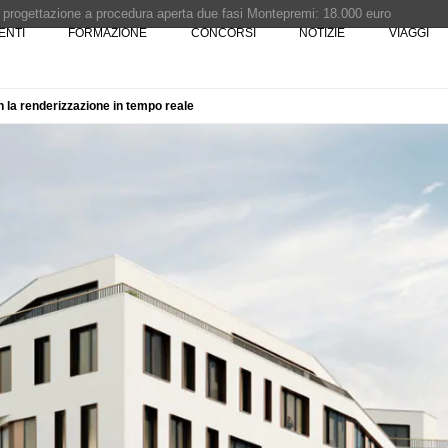
i progettazione a procedura aperta due fasi Montepremi: 18.000 euro
ENTI
FORMAZIONE
CONCORSI
NOTIZIE
VIAGGI
e è fermo - La pronuncia della Corte di Cassazione
n la renderizzazione in tempo reale
 Concorso di idee · Al vincitore un premio di 5.000 euro
rchitettura - XX edizione promossa dalla Fondazione Bruno Zevi