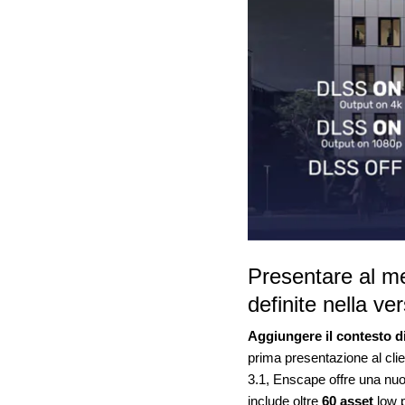
Presentare al me
definite nella v
Aggiungere il contesto d
prima presentazione al clie
3.1, Enscape offre una n
include oltre
60 asset
low p