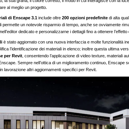
to, la sua grana, il colore corretto, il modo in cui interagisce con la luce e
re al meglio un progetto.
riali di Enscape 3.1
include oltre
200 opzioni predefinite
di alta qua
li permette un notevole risparmio di tempo, anche se ovviamente riman
nell’editor dedicato e personalizzarne i dettagli fino a ottenere l’effetto
li
è stato aggiornato con una nuova interfaccia e molte funzionalità ine
ifica l’identificazione dei materiali in elenco; inoltre questa ultima ve
se per Revit
, consentendo l’applicazione di video texture, materiali au
 Enscape. Sempre nell’ottica di un miglioramento continuo, Enscape so
 in lavorazione altri aggiornamenti specifici per Revit.