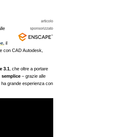
lle
pe
, il
bile con CAD Autodesk,
e 3.1
, che oltre a portare
ù semplice
– grazie alle
non ha grande esperienza con