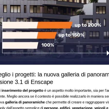
glio i progetti: la nuova galleria di panor
ersione 3.1 di Enscape
i inserimento del progetto
è un aspetto molto importante, sia per l’a
nte. Meglio ancora se il contesto è possibile realizzarlo in maniera se
uova
galleria di panoramiche
che permette di creare e raggruppare vis
oly dall’aspetto semplice di
persone, edifici, vegetazione, veicoli