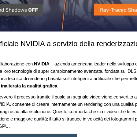
tificiale NVIDIA a servizio della renderizzaz
ollaborazione con
NVIDIA
– azienda americana leader nello sviluppo di
 la loro tecnologia di super campionamento avanzata, fondata sul DL
una tecnica di rendering basata sull’intelligenza artificiale che permett
nalterata la qualità grafica
.
vvero il processo tramite il quale un segnale video viene convertito 
VIDIA, consente di creare internamente un rendering con una qualità 
magine ad alta risoluzione. Questo comporta che sia i video che le espl
ione e maggiore qualità; il tutto si traduce in velocità dei fotogrammi p
i GPU.