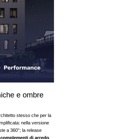
amiche e ombre
rchitetto stesso che per la
mplificata: nella versione
te a 360°; la release
 e complementi di arredo
.