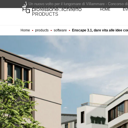
Un nuovo volto per il lungomare di Villammare - Concorso d
HOME
EV
PRODUCTS
L'obbligo di aggiornamento del Psc non decade se il cantier
Home
▪
products
▪
software
▪
Enscape 3.1, dare vita alle idee co
Un masterplan per il futuro di Lariofiere, sul Lago di Como -
Premio Bruno Zevi 2026: saggi storico-critici inediti sull'a