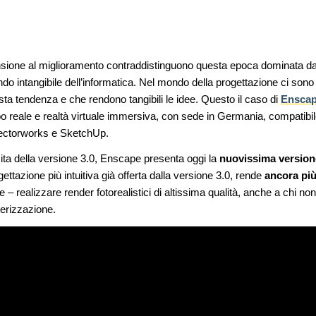
ensione al miglioramento contraddistinguono questa epoca dominata da
do intangibile dell’informatica. Nel mondo della progettazione ci sono
a tendenza e che rendono tangibili le idee. Questo il caso di
Ensca
mpo reale e realtà virtuale immersiva, con sede in Germania, compati
Vectorworks e SketchUp.
scita della versione 3.0, Enscape presenta oggi la
nuovissima version
ogettazione più intuitiva già offerta dalla versione 3.0, rende
ancora pi
te – realizzare render fotorealistici di altissima qualità, anche a chi 
nderizzazione.