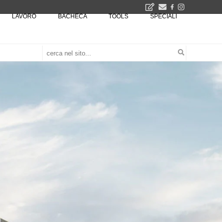
LAVORO
BACHECA
TOOLS
SPECIALI
Il museo città: a Bruxelles apre Kanal - Centre Pompidou dedicato all'arte e all'architettura - Yves Goldstein, Dg: «Il museo è tutto perché l'arte è la forza di emancipazione più straordinaria e l'architettura si occupa di costruire il futuro delle città, ma può essere niente se non è anche riflessione sul futuro dell'umanità»
Tashkent modernista è sito Unesco: dieci architetture nella World Heritage List - Dietro l'iscrizione, il lavoro del Polo di Mantova del Politecnico di Milano con lo studio GRACE