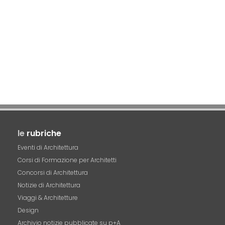
le
rubriche
Eventi di Architettura
Corsi di Formazione per Architetti
Concorsi di Architettura
Notizie di Architettura
Viaggi & Architetture
Design
Archivio notizie pubblicate su p+A