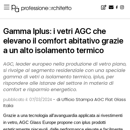
Home
▪
rassegna
▪
Gamma Iplus: i vetri AGC che elevano il comfort abitativo grazie a un alto isolamento termico
Gamma Iplus: i vetri AGC che
elevano il comfort abitativo grazie
a un alto isolamento termico
AGC, leader europeo nella produzione di vetro piano,
si rivolge al segmento residenziale con una speciale
gamma di vetri a isolamento termico, iplus, per
rispondere alle istanze del settore in materia di
comfort e risparmio energetico.
- di Ufficio Stampa AGC Flat Glass
pubblicato il:
07/03/2024
Italia
Grazie a una tecnologia all’avanguardia applicata ai rivestimenti
in vetro, AGC Glass Europe propone con iplus prodotti
esteticamente piacevoli, dalle performance elevate e facilmente