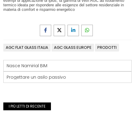
esempi di applicazione di iplus, la gamma di vetri AGC ad isolamento
termico ideata per rispondere alle esigenze del settore residenziale in
materia di comfort e risparmio energetico
AGC FLAT GLASS ITALIA
AGC GLASS EUROPE
PRODOTTI
Nasce Namirial BIM
Progettare un asilo passivo
I PIÙ LETTI DI RECENTE