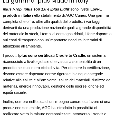
La gamma Iplus Made in Italy
iplus I-Top
,
iplus Top 1.0
e
iplus Light
sono i
vetri Low-E
prodotti in Italia
nello stabilimento di AGC Cuneo. Una gamma
completa che offre, oltre alla qualità del prodotto, i vantaggi
derivanti da una produzione nazionale quali la grande disponibilità
del materiale in stock, i tempi di consegna ridotti, il forte risparmio
sui costi di trasporto con un’importante ricaduta in termini di
attenzione all’ambiente.
I prodotti
Iplus sono certificati Cradle to Cradle
, un sistema
riconosciuto a livello globale che valuta la sostenibilità di un
prodotto nel suo intero ciclo di vita. Per ottenere la certificazione,
devono essere rispettate norme rigorose in cinque categorie
relative alla salute e all’ambiente: salute dei materiali, riutilizzo dei
materiali, energie rinnovabili, gestione delle risorse idriche ed
equità̀ sociale.
Inoltre, sempre nell’ottica di un impegno concreto a favore di una
produzione sostenibile, AGC ha introdotto la possibilità di
realizzare vetro in misure personalizzate, attraverso il servizio