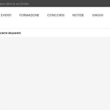
ne oltre la via Emilia
nza. Rotta verso Ovest - Europa, Stati Uniti e Canada | 22 agosto > 30 settem
EVENTI
FORMAZIONE
CONCORSI
NOTIZIE
VIAGGI
carte da parati
re di Pinocchio - Call di grafica promossa dal Museo MAGMA per la realizzazione