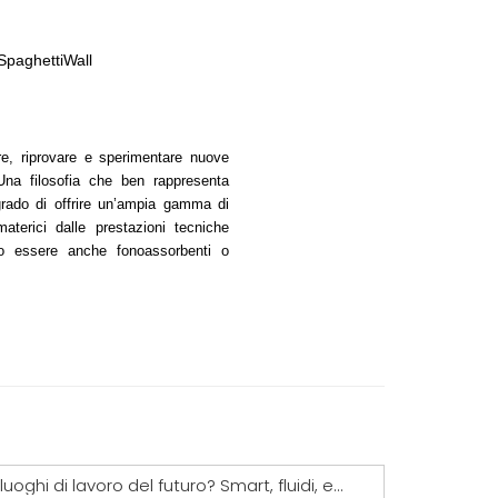
SpaghettiWall
are, riprovare e sperimentare nuove
 Una filosofia che ben rappresenta
 grado di offrire un’ampia gamma di
aterici dalle prestazioni tecniche
no essere anche fonoassorbenti o
I luoghi di lavoro del futuro? Smart, fluidi, ecosostenibili