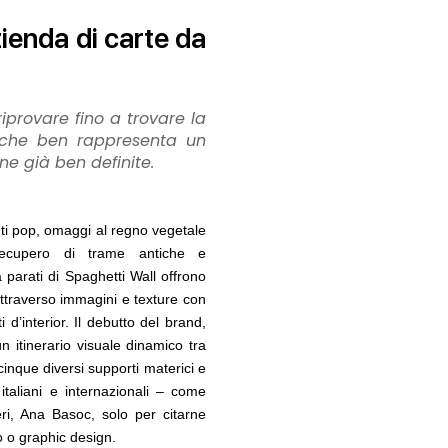
ienda di carte da
riprovare fino a trovare la
ia che ben rappresenta un
e già ben definite.
07
EVENTI
10
 l'Italia: tre
Città Osmotiche: la rigenerazione urbana
ermo, Verona e
attraverso suoli permeabili, gestione
dell'acqua e resilienza climatica
enti pop, omaggi al regno vegetale
ecupero di trame antiche e
08
NOTIZIE
11
ioni, ok al Senato:
Tashkent modernista è sito Unesco: dieci
a parati di Spaghetti Wall offrono
ne, competenze,
architetture nella World Heritage List
attraverso immagini e texture con
mpenso
i d’interior. Il debutto del brand,
EVENTI
12
 itinerario visuale dinamico tra
09
Osteria dell'Architetto a Marmomac con i
o lancia gare per
fondatori di EMBT, Park, CZA e
cinque diversi supporti materici e
 milioni per servizi
ELASTICOFarm
 italiani e internazionali – come
i, Ana Basoc, solo per citarne
to o graphic design.