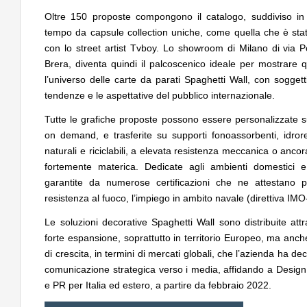
Oltre 150 proposte compongono il catalogo, suddiviso in n
tempo da capsule collection uniche, come quella che è sta
con lo street artist Tvboy. Lo showroom di Milano di via P
Brera, diventa quindi il palcoscenico ideale per mostrare q
l’universo delle carte da parati Spaghetti Wall, con sogget
tendenze e le aspettative del pubblico internazionale.
Tutte le grafiche proposte possono essere personalizzate su
on demand, e trasferite su supporti fonoassorbenti, idrorep
naturali e riciclabili, a elevata resistenza meccanica o ancor
fortemente materica. Dedicate agli ambienti domestici e
garantite da numerose certificazioni che ne attestano pu
resistenza al fuoco, l’impiego in ambito navale (direttiva IMO
Le soluzioni decorative Spaghetti Wall sono distribuite at
forte espansione, soprattutto in territorio Europeo, ma anche
di crescita, in termini di mercati globali, che l’azienda ha 
comunicazione strategica verso i media, affidando a DesignFe
e PR per Italia ed estero, a partire da febbraio 2022.