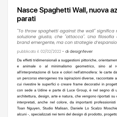
Nasce Spaghetti Wall, nuova az
parati
"To throw spaghetti against the wall" significa 
soluzione giusta, che "attacca". Una filosof
NOTIZIE
brand emergente, ma con strategie d’espansion
04
EVENTI
Roma, pronto a partire il mercato a piazza
Con Carlo Scarpa lungo
San Giovanni di Dio di OSA - Office
appuntamenti tra Pal
- di designfever
pubblicato il:
02/02/2022
Scarchilli Architects
Venezia
Da effetti tridimensionali a suggestioni pittoriche, orientam
e animale o al minimalismo geometrico, sino al r
UP-TO-DATE
05
UP-TO-DATE
Cambio di destinazione senza opere
Riforma delle profess
all’interpretazione di luce e colori nell’atmosfera: le carte d
sempre possibile anche contro le
novità su abilitazio
un percorso eterogeneo tra ispirazioni diverse, raccontate 
prescrizioni urbanistiche precedenti al
tirocini ed equo co
Salva-Casa
cui rivestire le superfici o creare frame decorativi in progett
con sede a Udine e parte di Luce Group, è nel segno di un
EVENTI
06
UP-TO-DATE
Vittorio Giorgini. L'architetto
L'Agenzia del Demani
architettura, design, arte e natura, che vengono riportati su 
dell'impossibile. Il docufilm in anteprima a
accordi quadro da 219
interpretati, anche nel colore, da importanti professionisti
Piombino per i 100 anni
di architettura
Toan Nguyen, Studio Malisan, Daniele Lo Scalzo Moschier
alcuni -, specializzati nei temi del design di prodotto, proget