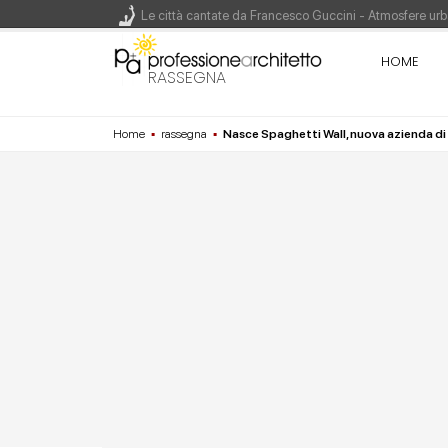
Le città cantate da Francesco Guccini - Atmosfere urba
Renzo Piano World Tour 2026, ottava edizione in parte
HOME
RASSEGNA
Home
▪
rassegna
▪
Nasce Spaghetti Wall, nuova azienda di 
200 manifesti per i 200 anni di Carlo Collodi, creato