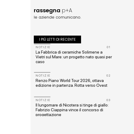
rassegna
p+A
le aziende comunicano.
I PIÙ LETTI DI RECENTE
10
NOTIZIE
01
e urbana
La Fabbrica di ceramiche Solimene a
one
Vietri sul Mare: un progetto nato quasi per
caso
11
NOTIZIE
02
o: dieci
Renzo Piano World Tour 2026, ottava
ist
edizione in partenza. Rotta verso Ovest
12
NOTIZIE
03
c con i
Il lungomare di Nicotera si tinge di giallo:
Fabrizio Ciappina vince il concorso di
progettazione