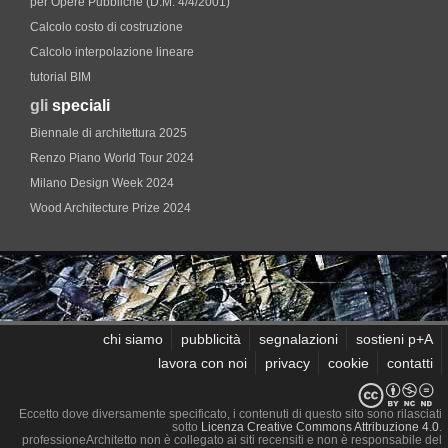
per Opere Pubbliche (D.M. 4/4/2001)
Calcolo costo di costruzione
Calcolo interpolazione lineare
tutorial BIM
gli
speciali
Biennale di architettura 2025
Renzo Piano World Tour 2024
Milano Design Week 2024
Wood Architecture Prize 2024
chi siamo
pubblicità
segnalazioni
sostieni p+A
lavora con noi
privacy
cookie
contatti
Eccetto dove diversamente specificato, i contenuti di questo sito sono rilasciati
sotto
Licenza Creative Commons Attribuzione 4.0
.
professioneArchitetto non è collegato ai siti recensiti e non è responsabile del