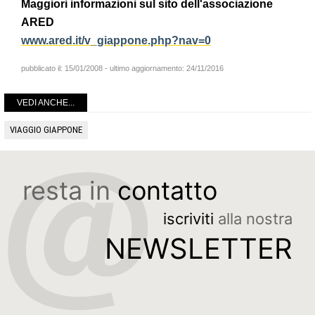
Maggiori informazioni sul sito dell'associazione
ARED
www.ared.it/v_giappone.php?nav=0
pubblicato il:
15/01/2008
- ultimo aggiornamento:
24/11/2016
VEDI ANCHE...
VIAGGIO GIAPPONE
resta in
contatto
iscriviti
alla nostra
NEWSLETTER