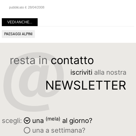
pubblicato il:
28/04/2008
VEDI ANCHE...
PAESAGGI ALPINI
resta in
contatto
iscriviti
alla nostra
NEWSLETTER
(mela)
scegli:
una
al giorno?
una a settimana?