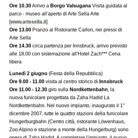
Ore 10.30
Arrivo a
Borgo Valsugana
Visita guidata al
parco - museo all'aperto di Arte Sella Arte
[
www.artesella.it
]
Ore 13.00
Pranzo al Ristorante Carlon, nei pressi di
Arte Sella
Ore 14.30
circa partenza per Innsbruck, arrivo previsto
alle 18.00 con sistemazione all'Hotel Zach*** Cena
libera
Lunedì 2 giugno
(Festa della Repubblica)
Ore 9.00 - 11.00
visita al centro storico di
Innsbruck
Ore 11.00 - 12.30
giro sulla
Nordkettenbahn
, la
nuova funicolare progettata da Zaha Hadid La
Nordkettenbahn. Nel nuovo impianto, inaugurato il 1°
dicembre 2007, tutte le quattro stazioni della funicolare
Hungerburgbahn (Centro città, ristorante Löwenhaus,
Zoo Alpino e stazione a monte della Hungerburg) sono
opera di Zaha Hadid. A completare l'impianto, il nuovo