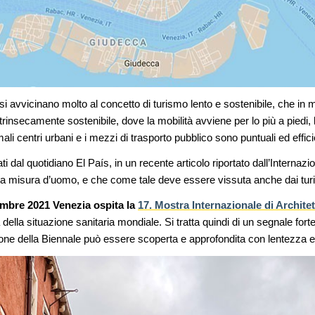
 si avvicinano molto al concetto di turismo lento e sostenibile, che in 
trinsecamente sostenibile, dove la mobilità avviene per lo più a piedi,
mali centri urbani e i mezzi di trasporto pubblico sono puntuali ed effici
ti dal quotidiano El País, in un recente articolo riportato dall’Interna
e a misura d’uomo, e che come tale deve essere vissuta anche dai turis
embre 2021 Venezia ospita la
17. Mostra Internazionale di Archite
ella situazione sanitaria mondiale. Si tratta quindi di un segnale forte
sione della Biennale può essere scoperta e approfondita con lentezza e