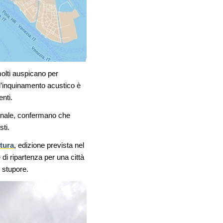
molti auspicano per
 l’inquinamento acustico è
enti.
zionale, confermano che
ti.
ttura
, edizione prevista nel
 di ripartenza per una città
 stupore.