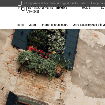
Il lungomare di Nicotera si tinge di giallo: Fabrizio Ciappina
HOME
EV
Il decreto infrastrutture è legge, le novità dall'anticipazion
VIAGGI
Un nuovo volto per il lungomare di Villammare - Concorso d
Home
▪
viaggi
▪
itinerari di architettura
▪
Oltre alla Biennale c’è V