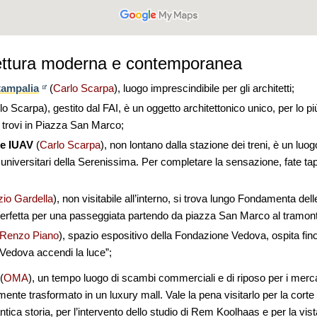
tettura moderna e contemporanea
tampalia
(
Carlo Scarpa
), luogo imprescindibile per gli architetti;
o Scarpa), gestito dal FAI, è un oggetto architettonico unico, per lo p
 trovi in Piazza San Marco;
de IUAV
(
Carlo Scarpa
), non lontano dalla stazione dei treni, è un luo
ti universitari della Serenissima. Per completare la sensazione, fate t
zio Gardella
), non visitabile all’interno, si trova lungo Fondamenta dell
 perfetta per una passeggiata partendo da piazza San Marco al tramon
Renzo Piano
), spazio espositivo della Fondazione Vedova, ospita fino
“Vedova accendi la luce”;
(
OMA
), un tempo luogo di scambi commerciali e di riposo per i merca
ente trasformato in un luxury mall. Vale la pena visitarlo per la corte
tica storia, per l’intervento dello studio di Rem Koolhaas e per la vist