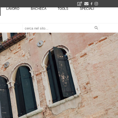
LAVORO
BACHECA
TOOLS
SPECIALI
Città Osmotiche: la rigenerazione urbana attraverso suoli permeabili, gestione dell'acqua e resilienza climatica - Gli eventi INBAR al Centro Congressi La Nuvola · Ingresso gratuito