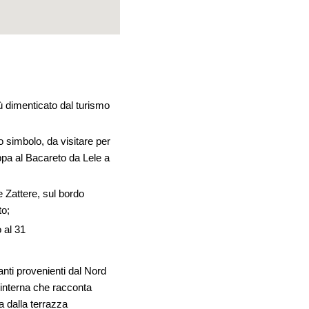
iù dimenticato dal turismo
go simbolo, da visitare per
appa al Bacareto da Lele a
e Zattere, sul bordo
to;
 al 31
nti provenienti dal Nord
 interna che racconta
a dalla terrazza