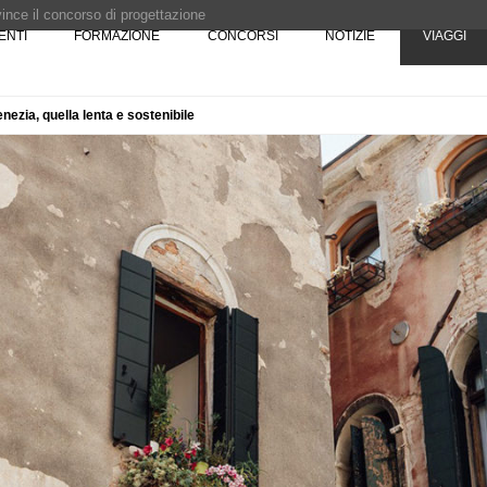
 vince il concorso di progettazione
ENTI
FORMAZIONE
CONCORSI
NOTIZIE
VIAGGI
e del prezzo alla Soprintendenza speciale
i progettazione a procedura aperta due fasi Montepremi: 18.000 euro
enezia, quella lenta e sostenibile