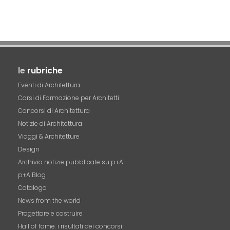
le
rubriche
Eventi di Architettura
Corsi di Formazione per Architetti
Concorsi di Architettura
Notizie di Architettura
Viaggi & Architetture
Design
Archivio notizie pubblicate su p+A
p+A Blog
Catalogo
News from the world
Progettare e costruire
Hall of fame. i risultati dei concorsi