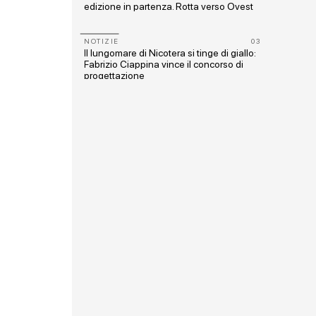
edizione in partenza. Rotta verso Ovest
12
NOTIZIE
03
e urbana
Il lungomare di Nicotera si tinge di giallo:
one
Fabrizio Ciappina vince il concorso di
progettazione