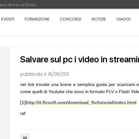
ne oltre la via Emilia
nza. Rotta verso Ovest - Europa, Stati Uniti e Canada | 22 agosto > 30 settem
EVENTI
FORMAZIONE
CONCORSI
NOTIZIE
VIAGGI
re di Pinocchio - Call di grafica promossa dal Museo MAGMA per la realizzazione
Salvare sul pc i video in stream
pubblicato il:
16/05/2011
nel link trovate una breve e semplice guida per scaricare 
come quelli di Youtube che sono in formato FLV o Flash Vid
[1]
http://it.flvsoft.com/download_flv/tutorial/index.html
NOTIZIE
04
EVENTI
Roma, pronto a partire il mercato a piazza
Con Carlo Scarpa lungo
San Giovanni di Dio di OSA - Office
appuntamenti tra Pal
raf
Scarchilli Architects
Venezia
UP-TO-DATE
05
UP-TO-DATE
Cambio di destinazione senza opere
Riforma delle profess
W