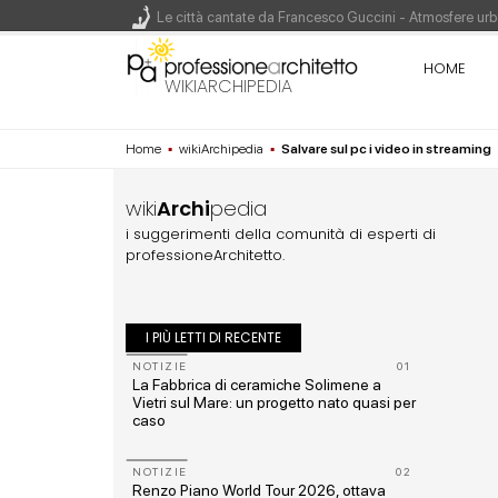
Le città cantate da Francesco Guccini - Atmosfere urba
Renzo Piano World Tour 2026, ottava edizione in parte
HOME
WIKIARCHIPEDIA
Home
▪
wikiArchipedia
▪
Salvare sul pc i video in streaming
200 manifesti per i 200 anni di Carlo Collodi, creato
wiki
Archi
pedia
i suggerimenti della comunità di esperti di
professioneArchitetto.
I PIÙ LETTI DI RECENTE
10
NOTIZIE
01
o: dieci
La Fabbrica di ceramiche Solimene a
ist
Vietri sul Mare: un progetto nato quasi per
caso
11
NOTIZIE
02
c con i
Renzo Piano World Tour 2026, ottava