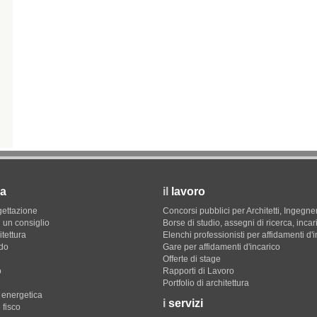
a
il
lavoro
gettazione
Concorsi pubblici per Architetti, Ingegner
 un consiglio
Borse di studio, assegni di ricerca, incar
itettura
Elenchi professionisti per affidamenti d'
do
Gare per affidamenti d'incarico
Offerte di stage
o
Rapporti di Lavoro
Portfolio di architettura
e energetica
i
servizi
 fisco