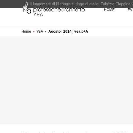
Il lungomare di Nicotera si tinge di giallo: Fabrizio Ciappina
HOME
EV
Il decreto infrastrutture è legge, le novità dall'anticipazion
YEA
Un nuovo volto per il lungomare di Villammare - Concorso d
Home
▪
YeA
▪
Agosto | 2014 | yea p+A
L'obbligo di aggiornamento del Psc non decade se il cantier