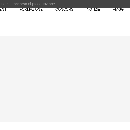
 vince il concorso di progettazione
ENTI
FORMAZIONE
CONCORSI
NOTIZIE
VIAGGI
e del prezzo alla Soprintendenza speciale
i progettazione a procedura aperta due fasi Montepremi: 18.000 euro
e è fermo - La pronuncia della Corte di Cassazione