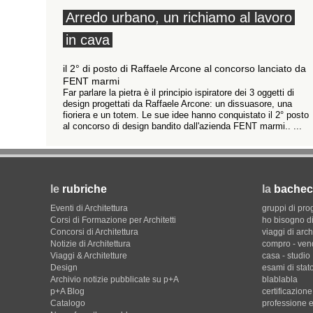
Arredo urbano, un richiamo al lavoro
in cava
il 2° di posto di Raffaele Arcone al concorso lanciato da
FENT marmi
Far parlare la pietra è il principio ispiratore dei 3 oggetti di
design progettati da Raffaele Arcone: un dissuasore, una
fioriera e un totem. Le sue idee hanno conquistato il 2° posto
al concorso di design bandito dall'azienda FENT marmi.. ...
le
rubriche
la
bachec
Eventi di Architettura
gruppi di pro
Corsi di Formazione per Architetti
ho bisogno di
Concorsi di Architettura
viaggi di arch
Notizie di Architettura
compro - ven
Viaggi & Architetture
casa - studio
Design
esami di stat
Archivio notizie pubblicate su p+A
blablabla
p+A Blog
certificazion
Catalogo
professione e