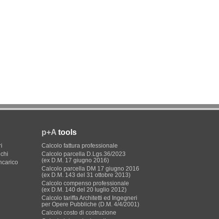
p+A
tools
i
Calcolo fattura professionale
ichi
Calcolo parcella D.Lgs.36/2023
(ex D.M. 17 giugno 2016)
incarico
Calcolo parcella DM 17 giugno 2016
(ex D.M. 143 del 31 ottobre 2013)
Calcolo compenso professionale
(ex D.M. 140 del 20 luglio 2012)
Calcolo tariffa Architetti ed Ingegneri
per Opere Pubbliche (D.M. 4/4/2001)
Calcolo costo di costruzione