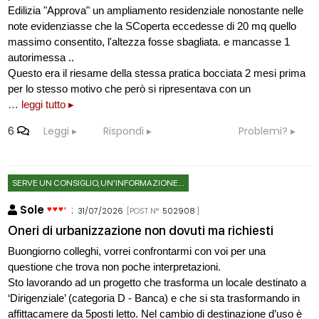
Edilizia "Approva" un ampliamento residenziale nonostante nelle
note evidenziasse che la SCoperta eccedesse di 20 mq quello
massimo consentito, l'altezza fosse sbagliata. e mancasse 1
autorimessa ..
Questo era il riesame della stessa pratica bocciata 2 mesi prima
per lo stesso motivo che però si ripresentava con un
… leggi tutto ▸
6
Leggi
Rispondi
Problemi?
SERVE UN CONSIGLIO, UN'INFORMAZIONE...
Sole
:
31/07/2026
[POST N°
502908
]
Oneri di urbanizzazione non dovuti ma richiesti
Buongiorno colleghi, vorrei confrontarmi con voi per una
questione che trova non poche interpretazioni.
Sto lavorando ad un progetto che trasforma un locale destinato a
‘Dirigenziale’ (categoria D - Banca) e che si sta trasformando in
affittacamere da 5posti letto. Nel cambio di destinazione d’uso è