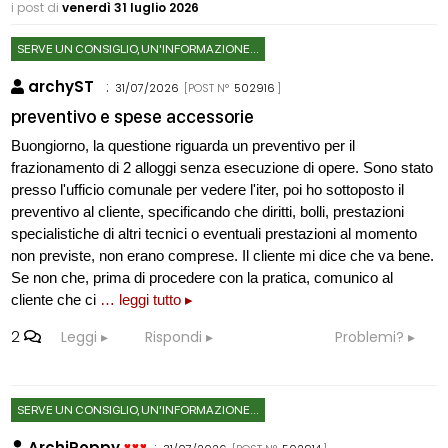
i post di
venerdì 31 luglio 2026
SERVE UN CONSIGLIO, UN'INFORMAZIONE...
archyST
:
31/07/2026
[POST N°
502916
]
preventivo e spese accessorie
Buongiorno, la questione riguarda un preventivo per il
frazionamento di 2 alloggi senza esecuzione di opere. Sono stato
presso l'ufficio comunale per vedere l'iter, poi ho sottoposto il
preventivo al cliente, specificando che diritti, bolli, prestazioni
specialistiche di altri tecnici o eventuali prestazioni al momento
non previste, non erano comprese. Il cliente mi dice che va bene.
Se non che, prima di procedere con la pratica, comunico al
cliente che ci
… leggi tutto ▸
2
Leggi
Rispondi
Problemi?
SERVE UN CONSIGLIO, UN'INFORMAZIONE...
ArchiPoppy
: