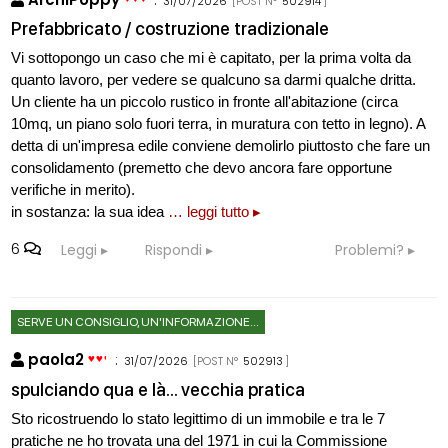
31/07/2026
[POST N°
502914
]
Prefabbricato / costruzione tradizionale
Vi sottopongo un caso che mi è capitato, per la prima volta da
quanto lavoro, per vedere se qualcuno sa darmi qualche dritta.
Un cliente ha un piccolo rustico in fronte all'abitazione (circa
10mq, un piano solo fuori terra, in muratura con tetto in legno). A
detta di un'impresa edile conviene demolirlo piuttosto che fare un
consolidamento (premetto che devo ancora fare opportune
verifiche in merito).
in sostanza: la sua idea
… leggi tutto ▸
6
Leggi
Rispondi
Problemi?
SERVE UN CONSIGLIO, UN'INFORMAZIONE...
paola2
:
31/07/2026
[POST N°
502913
]
spulciando qua e là... vecchia pratica
Sto ricostruendo lo stato legittimo di un immobile e tra le 7
pratiche ne ho trovata una del 1971 in cui la Commissione