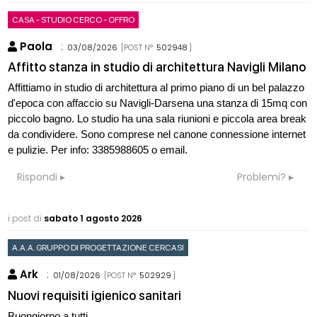
CASA - STUDIO CERCO - OFFRO
Paola
:
03/08/2026
[POST N°
502948
]
Affitto stanza in studio di architettura Navigli Milano
Affittiamo in studio di architettura al primo piano di un bel palazzo
d'epoca con affaccio su Navigli-Darsena una stanza di 15mq con
piccolo bagno. Lo studio ha una sala riunioni e piccola area break
da condividere. Sono comprese nel canone connessione internet
e pulizie. Per info: 3385988605 o email.
Rispondi
Problemi?
i post di
sabato 1 agosto 2026
A.A.A. GRUPPO DI PROGETTAZIONE CERCASI
Ark
:
01/08/2026
[POST N°
502929
]
Nuovi requisiti igienico sanitari
Buongiorno a tutti,