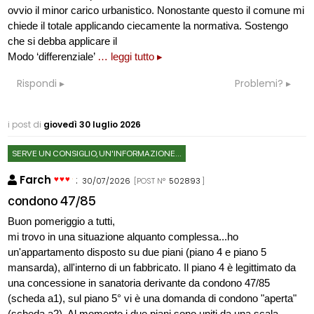
ovvio il minor carico urbanistico. Nonostante questo il comune mi
chiede il totale applicando ciecamente la normativa. Sostengo
che si debba applicare il
Modo ‘differenziale’
… leggi tutto ▸
Rispondi
Problemi?
i post di
giovedì 30 luglio 2026
SERVE UN CONSIGLIO, UN'INFORMAZIONE...
Farch
:
30/07/2026
[POST N°
502893
]
condono 47/85
Buon pomeriggio a tutti,
mi trovo in una situazione alquanto complessa...ho
un'appartamento disposto su due piani (piano 4 e piano 5
mansarda), all'interno di un fabbricato. Il piano 4 è legittimato da
una concessione in sanatoria derivante da condono 47/85
(scheda a1), sul piano 5° vi è una domanda di condono "aperta"
(scheda a2). Al momento i due piani sono uniti da una scala