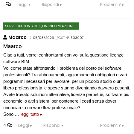
1
Leggi
Rispondi
Problemi?
SERVE UN CONSIGLIO, UN'INFORMAZIONE...
Maarco
:
05/08/2026
[POST N°
503007
]
Maarco
Ciao a tutti, vorrei confrontarmi con voi sulla questione licenze
software BIM.
Voi come state affrontando il problema del costo dei software
professionali? Tra abbonamenti, aggiornamenti obbligatori e vari
programmi necessari per lavorare, per un piccolo studio o un
libero professionista le spese stanno diventando davvero pesanti.
Avete trovato soluzioni alternative, licenze perpetue, software più
economici o altri sistemi per contenere i costi senza dover
rinunciare a un workflow professionale?
Sono
… leggi tutto ▸
4
Leggi
Rispondi
Problemi?