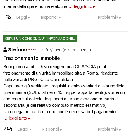
interna della quale non vi è alcuna
… leggi tutto ▸
1
Leggi
Rispondi
Problemi?
SERVE UN CONSIGLIO, UN'INFORMAZIONE...
Stefano
:
30/07/2026
[POST N°
502888
]
Frazionamento immobile
Buongiorno a tutti. Devo redigere una CILA/SCIA per il
frazionamento di un'unità immobiliare sita a Roma, ricadente
nella zona di PRG "Città Consolidata".
Dopo aver già verificato i requisiti igienico-sanitari e la superficie
utile minima (SUL di almeno 45 mq per appartamento), vorrei un
confronto sul calcolo degli oneri di urbanizzazione primaria e
secondaria (e del relativo computo metrico estimativo).
Un collega mi ha riferito che non è necessario il pagamento
… leggi tutto ▸
2
Leggi
Rispondi
Problemi?