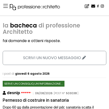
Home
▪
la bacheca di professione Architetto
la
bacheca
di professione
Architetto
fai domande e ottieni risposte.
SCRIVI UN NUOVO MESSAGGIO
i post di
giovedì 6 agosto 2026
SERVE UN CONSIGLIO, UN'INFORMAZIONE...
desnip
:
06/08/2026
[POST N°
503038
]
Permesso di costruire in sanatoria
Dopo 60 gg dalla presentazione del pdc sanatoria scatta il