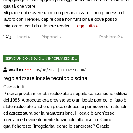
qualità che vorrei.
Mi piacerebbe avere un modo per analizzare il mio processo di
lavoro con i render, capire cosa non funziona e dove posso
migliorare, così da ottenere render
… leggi tutto ▸
1
Leggi
Rispondi
Problemi?
SERVE UN CONSIGLIO, UN'INFORMAZIONE...
walter
:
05/08/2026
[POST N°
503014
]
regolarizzare locale tecnico piscina
Ciao a tutti.
Piscina privata interrata realizzata a seguito concessione edilizia
del 1985. A progetto era previsto solo un locale pompe, di fatto è
stato realizzato anche un piccolo deposito per ricovero materiali
ed attrezzatura per la manutenzione. Il locale è anch'esso
interrato ed evidentemente funzionale alla piscina. Come
qualifichereste l'irregolarità, come lo sanereste? Grazie