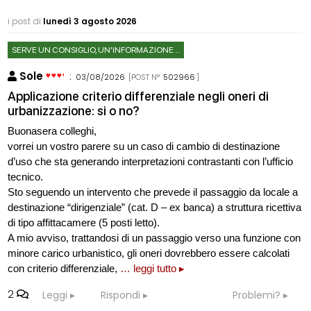
i post di
lunedì 3 agosto 2026
SERVE UN CONSIGLIO, UN'INFORMAZIONE...
Sole
:
03/08/2026
[POST N°
502966
]
Applicazione criterio differenziale negli oneri di
urbanizzazione: si o no?
Buonasera colleghi,
vorrei un vostro parere su un caso di cambio di destinazione
d’uso che sta generando interpretazioni contrastanti con l’ufficio
tecnico.
Sto seguendo un intervento che prevede il passaggio da locale a
destinazione “dirigenziale” (cat. D – ex banca) a struttura ricettiva
di tipo affittacamere (5 posti letto).
A mio avviso, trattandosi di un passaggio verso una funzione con
minore carico urbanistico, gli oneri dovrebbero essere calcolati
con criterio differenziale,
… leggi tutto ▸
2
Leggi
Rispondi
Problemi?