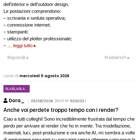
dell’interior e dell’outdoor design.
Le postazioni comprendono:
– scrivania e seduta operativa;
– connessione internet;
– stampanti;
– utilizzo del plotter professionale;
–
… leggi tutto ▸
Rispondi
Problemi?
i post di
mercoledì 5 agosto 2026
BLABLABLA...
Dora_
:
05/08/2026
[POST N°
503023
]
Anche voi perdete troppo tempo con i render?
Ciao a tutti colleghi! Sono incredibilmente frustrata dal tempo che
perdo per arrivare al render che ho in mente. Tra modellazione,
materiali, luci, post-produzione e ora anche AI, mi sembra a volte
di aggiungere passaggi su passaggi senza ottenere comunque la