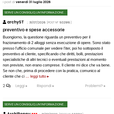
i post di
venerdì 31 luglio 2026
SERVE UN CONSIGLIO, UN'INFORMAZIONE...
archyST
:
31/07/2026
[POST N°
502916
]
preventivo e spese accessorie
Buongiorno, la questione riguarda un preventivo per il
frazionamento di 2 alloggi senza esecuzione di opere. Sono stato
presso l'ufficio comunale per vedere l'iter, poi ho sottoposto il
preventivo al cliente, specificando che diritti, bolli, prestazioni
specialistiche di altri tecnici o eventuali prestazioni al momento
non previste, non erano comprese. Il cliente mi dice che va bene.
Se non che, prima di procedere con la pratica, comunico al
cliente che ci
… leggi tutto ▸
2
Leggi
Rispondi
Problemi?
SERVE UN CONSIGLIO, UN'INFORMAZIONE...
ArchiPoppy
: