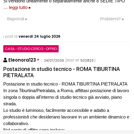
Si vendono unitamente o separatamente anche 8 SEDIE TIPO
… leggi tutto ▸
Rispondi
Problemi?
i post di
venerdì 24 luglio 2026
CASA - STUDIO CERCO - OFFRO
Eleonora123
:
24/07/2026
[POST N°
502823
]
Postazione in studio tecnico - ROMA TIBURTINA
PIETRALATA
Postazione in studio tecnico - ROMA TIBURTINA PIETRALATA
In zona Tiburtina/Pietralata, a Roma, affittasi postazione di lavoro
singola o doppia all'interno di studio tecnico già avviato, piano
strada.
Lo studio è luminoso, facilmente accessibile e adatto a
professionisti che desiderano lavorare in un ambiente dinamico e
collaborativo.
Nel costo di affitto sono incluse: