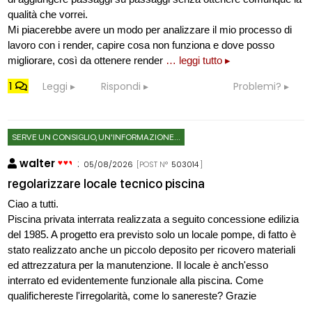
qualità che vorrei.
Mi piacerebbe avere un modo per analizzare il mio processo di
lavoro con i render, capire cosa non funziona e dove posso
migliorare, così da ottenere render
… leggi tutto ▸
1
Leggi
Rispondi
Problemi?
SERVE UN CONSIGLIO, UN'INFORMAZIONE...
walter
:
05/08/2026
[POST N°
503014
]
regolarizzare locale tecnico piscina
Ciao a tutti.
Piscina privata interrata realizzata a seguito concessione edilizia
del 1985. A progetto era previsto solo un locale pompe, di fatto è
stato realizzato anche un piccolo deposito per ricovero materiali
ed attrezzatura per la manutenzione. Il locale è anch'esso
interrato ed evidentemente funzionale alla piscina. Come
qualifichereste l'irregolarità, come lo sanereste? Grazie