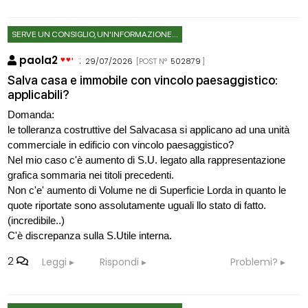
SERVE UN CONSIGLIO, UN'INFORMAZIONE...
paola2
:
29/07/2026
[POST N°
502879
]
Salva casa e immobile con vincolo paesaggistico:
applicabili?
Domanda:
le tolleranza costruttive del Salvacasa si applicano ad una unità
commerciale in edificio con vincolo paesaggistico?
Nel mio caso c'è aumento di S.U. legato alla rappresentazione
grafica sommaria nei titoli precedenti.
Non c'e' aumento di Volume ne di Superficie Lorda in quanto le
quote riportate sono assolutamente uguali llo stato di fatto.
(incredibile..)
C'è discrepanza sulla S.Utile interna.
2
Leggi
Rispondi
Problemi?