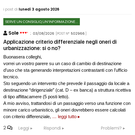
i post di
lunedì 3 agosto 2026
SERVE UN CONSIGLIO, UN'INFORMAZIONE...
Sole
:
03/08/2026
[POST N°
502966
]
Applicazione criterio differenziale negli oneri di
urbanizzazione: si o no?
Buonasera colleghi,
vorrei un vostro parere su un caso di cambio di destinazione
d’uso che sta generando interpretazioni contrastanti con l’ufficio
tecnico.
Sto seguendo un intervento che prevede il passaggio da locale a
destinazione “dirigenziale” (cat. D – ex banca) a struttura ricettiva
di tipo affittacamere (5 posti letto).
A mio avviso, trattandosi di un passaggio verso una funzione con
minore carico urbanistico, gli oneri dovrebbero essere calcolati
con criterio differenziale,
… leggi tutto ▸
2
Leggi
Rispondi
Problemi?