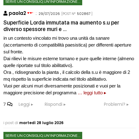
SERVE UN CONSIGLIO, UN'INFORMAZIONE...
paola2
:
29/07/2026
[POST N°
502867
]
Superficie Lorda immutata ma aumento s.u per
diverso spessore muri e ...
in un contesto vincolato mi trovo una unità da sanare
(accertamento di compatibilità paesistica) per differenti aperture
sul fronte.
Dai rilievi le misure esterne tornano e pure quelle interne (almeno
quelle riportate sul titolo abilitativo).
Ora , ridisegnando la pianta , il calcolo della s.u è maggiore di 2
mq rispetto la superficie indicata nel titolo abilitativo.
Vuoi per alcuni muri diversamente posizionati e vuoi per la
maggiore precisione del programma
… leggi tutto ▸
7
Leggi
Rispondi
Problemi?
i post di
martedì 28 luglio 2026
SERVE UN CONSIGLIO, UN'INFORMAZIONE...