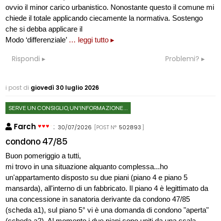
ovvio il minor carico urbanistico. Nonostante questo il comune mi
chiede il totale applicando ciecamente la normativa. Sostengo
che si debba applicare il
Modo ‘differenziale’
… leggi tutto ▸
Rispondi
Problemi?
i post di
giovedì 30 luglio 2026
SERVE UN CONSIGLIO, UN'INFORMAZIONE...
Farch
:
30/07/2026
[POST N°
502893
]
condono 47/85
Buon pomeriggio a tutti,
mi trovo in una situazione alquanto complessa...ho
un'appartamento disposto su due piani (piano 4 e piano 5
mansarda), all'interno di un fabbricato. Il piano 4 è legittimato da
una concessione in sanatoria derivante da condono 47/85
(scheda a1), sul piano 5° vi è una domanda di condono "aperta"
(scheda a2). Al momento i due piani sono uniti da una scala