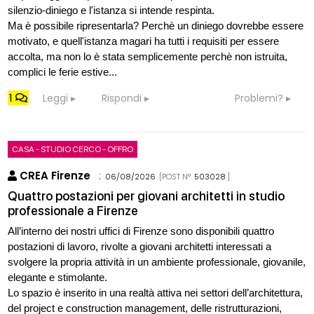
silenzio-diniego e l'istanza si intende respinta.
Ma è possibile ripresentarla? Perchè un diniego dovrebbe essere
motivato, e quell'istanza magari ha tutti i requisiti per essere
accolta, ma non lo è stata semplicemente perchè non istruita,
complici le ferie estive...
1
Leggi
Rispondi
Problemi?
CASA - STUDIO CERCO - OFFRO
CREA Firenze
:
06/08/2026
[POST N°
503028
]
Quattro postazioni per giovani architetti in studio
professionale a Firenze
All’interno dei nostri uffici di Firenze sono disponibili quattro
postazioni di lavoro, rivolte a giovani architetti interessati a
svolgere la propria attività in un ambiente professionale, giovanile,
elegante e stimolante.
Lo spazio è inserito in una realtà attiva nei settori dell’architettura,
del project e construction management, delle ristrutturazioni,