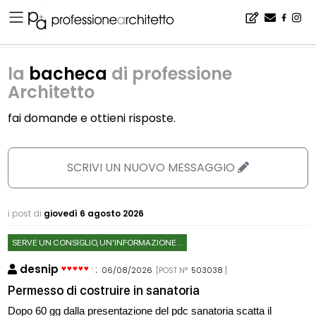
Home
▪
la bacheca di professione Architetto
la
bacheca
di professione
Architetto
fai domande e ottieni risposte.
SCRIVI UN NUOVO MESSAGGIO
i post di
giovedì 6 agosto 2026
SERVE UN CONSIGLIO, UN'INFORMAZIONE...
desnip
:
06/08/2026
[POST N°
503038
]
Permesso di costruire in sanatoria
Dopo 60 gg dalla presentazione del pdc sanatoria scatta il