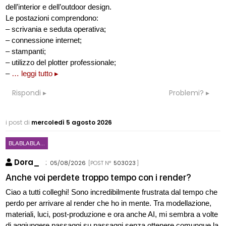
dell’interior e dell’outdoor design.
Le postazioni comprendono:
– scrivania e seduta operativa;
– connessione internet;
– stampanti;
– utilizzo del plotter professionale;
–
… leggi tutto ▸
Rispondi
Problemi?
i post di
mercoledì 5 agosto 2026
BLABLABLA...
Dora_
:
05/08/2026
[POST N°
503023
]
Anche voi perdete troppo tempo con i render?
Ciao a tutti colleghi! Sono incredibilmente frustrata dal tempo che
perdo per arrivare al render che ho in mente. Tra modellazione,
materiali, luci, post-produzione e ora anche AI, mi sembra a volte
di aggiungere passaggi su passaggi senza ottenere comunque la