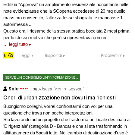
Edilizia "Approva" un ampliamento residenziale nonostante nelle
note evidenziasse che la SCoperta eccedesse di 20 mq quello
massimo consentito, l'altezza fosse sbagliata. e mancasse 1
autorimessa ..
Questo era il riesame della stessa pratica bocciata 2 mesi prima
per lo stesso motivo che però si ripresentava con un
… leggi tutto ▸
6
Leggi
Rispondi
Problemi?
SERVE UN CONSIGLIO, UN'INFORMAZIONE...
Sole
:
31/07/2026
[POST N°
502908
]
Oneri di urbanizzazione non dovuti ma richiesti
Buongiorno colleghi, vorrei confrontarmi con voi per una
questione che trova non poche interpretazioni.
Sto lavorando ad un progetto che trasforma un locale destinato a
‘Dirigenziale’ (categoria D - Banca) e che si sta trasformando in
affittacamere da 5posti letto. Nel cambio di destinazione d’uso è