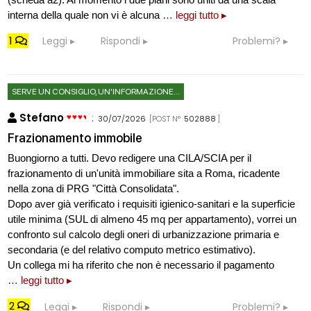
interna della quale non vi è alcuna
… leggi tutto ▸
1
Leggi
Rispondi
Problemi?
SERVE UN CONSIGLIO, UN'INFORMAZIONE...
Stefano
:
30/07/2026
[POST N°
502888
]
Frazionamento immobile
Buongiorno a tutti. Devo redigere una CILA/SCIA per il
frazionamento di un'unità immobiliare sita a Roma, ricadente
nella zona di PRG "Città Consolidata".
Dopo aver già verificato i requisiti igienico-sanitari e la superficie
utile minima (SUL di almeno 45 mq per appartamento), vorrei un
confronto sul calcolo degli oneri di urbanizzazione primaria e
secondaria (e del relativo computo metrico estimativo).
Un collega mi ha riferito che non è necessario il pagamento
… leggi tutto ▸
2
Leggi
Rispondi
Problemi?