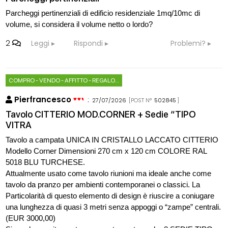
Parcheggi pertinenziali di edificio residenziale 1mq/10mc di
volume, si considera il volume netto o lordo?
2
Leggi
Rispondi
Problemi?
COMPRO - VENDO - AFFITTO - REGALO...
Pierfrancesco
:
27/07/2026
[POST N°
502845
]
Tavolo CITTERIO MOD.CORNER + Sedie “TIPO
VITRA
Tavolo a campata UNICA IN CRISTALLO LACCATO CITTERIO
Modello Corner Dimensioni 270 cm x 120 cm COLORE RAL
5018 BLU TURCHESE.
Attualmente usato come tavolo riunioni ma ideale anche come
tavolo da pranzo per ambienti contemporanei o classici. La
Particolarità di questo elemento di design è riuscire a coniugare
una lunghezza di quasi 3 metri senza appoggi o “zampe” centrali.
(EUR 3000,00)