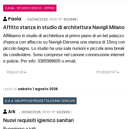
CASA - STUDIO CERCO - OFFRO
Paola
:
03/08/2026
[POST N°
502948
]
Affitto stanza in studio di architettura Navigli Milano
Affittiamo in studio di architettura al primo piano di un bel palazzo
d'epoca con affaccio su Navigli-Darsena una stanza di 15mq con
piccolo bagno. Lo studio ha una sala riunioni e piccola area break
da condividere. Sono comprese nel canone connessione internet
e pulizie. Per info: 3385988605 o email.
Rispondi
Problemi?
i post di
sabato 1 agosto 2026
A.A.A. GRUPPO DI PROGETTAZIONE CERCASI
Ark
:
01/08/2026
[POST N°
502929
]
Nuovi requisiti igienico sanitari
Buongiorno a tutti,