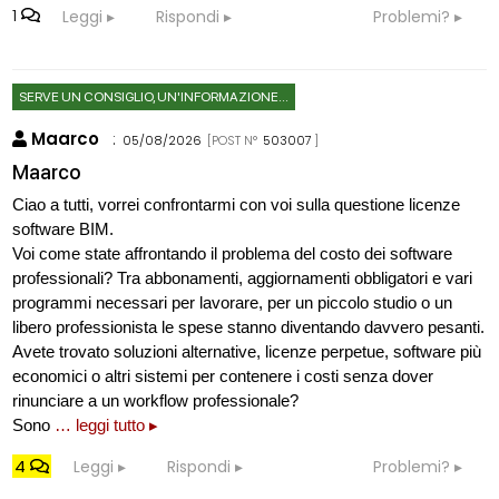
1
Leggi
Rispondi
Problemi?
SERVE UN CONSIGLIO, UN'INFORMAZIONE...
Maarco
:
05/08/2026
[POST N°
503007
]
Maarco
Ciao a tutti, vorrei confrontarmi con voi sulla questione licenze
software BIM.
Voi come state affrontando il problema del costo dei software
professionali? Tra abbonamenti, aggiornamenti obbligatori e vari
programmi necessari per lavorare, per un piccolo studio o un
libero professionista le spese stanno diventando davvero pesanti.
Avete trovato soluzioni alternative, licenze perpetue, software più
economici o altri sistemi per contenere i costi senza dover
rinunciare a un workflow professionale?
Sono
… leggi tutto ▸
4
Leggi
Rispondi
Problemi?