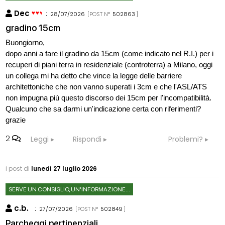
Dec
:
28/07/2026
[POST N°
502863
]
gradino 15cm
Buongiorno,
dopo anni a fare il gradino da 15cm (come indicato nel R.I.) per i
recuperi di piani terra in residenziale (controterra) a Milano, oggi
un collega mi ha detto che vince la legge delle barriere
architettoniche che non vanno superati i 3cm e che l'ASL/ATS
non impugna più questo discorso dei 15cm per l'incompatibilità.
Qualcuno che sa darmi un'indicazione certa con riferimenti?
grazie
2
Leggi
Rispondi
Problemi?
i post di
lunedì 27 luglio 2026
SERVE UN CONSIGLIO, UN'INFORMAZIONE...
c.b.
:
27/07/2026
[POST N°
502849
]
Parcheggi pertinenziali