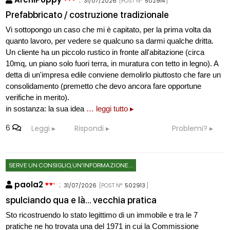
31/07/2026
[POST N°
502914
]
Prefabbricato / costruzione tradizionale
Vi sottopongo un caso che mi è capitato, per la prima volta da
quanto lavoro, per vedere se qualcuno sa darmi qualche dritta.
Un cliente ha un piccolo rustico in fronte all'abitazione (circa
10mq, un piano solo fuori terra, in muratura con tetto in legno). A
detta di un'impresa edile conviene demolirlo piuttosto che fare un
consolidamento (premetto che devo ancora fare opportune
verifiche in merito).
in sostanza: la sua idea
… leggi tutto ▸
6
Leggi
Rispondi
Problemi?
SERVE UN CONSIGLIO, UN'INFORMAZIONE...
paola2
:
31/07/2026
[POST N°
502913
]
spulciando qua e là... vecchia pratica
Sto ricostruendo lo stato legittimo di un immobile e tra le 7
pratiche ne ho trovata una del 1971 in cui la Commissione