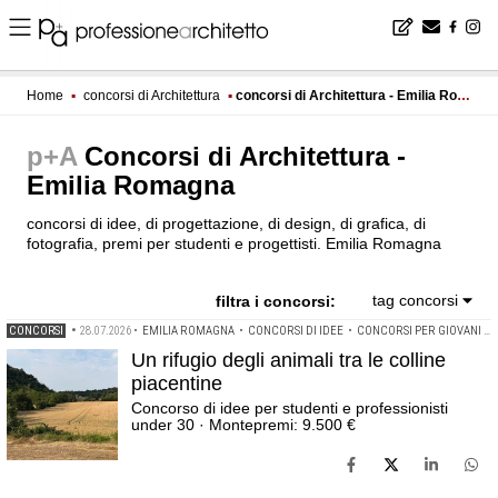
Home
▪
concorsi di Architettura
▪
concorsi di Architettura - Emilia Romagna
p+A
Concorsi di Architettura -
Emilia Romagna
concorsi di idee, di progettazione, di design, di grafica, di
fotografia, premi per studenti e progettisti. Emilia Romagna
tag concorsi
filtra i concorsi:
CONCORSI
•
28.07.2026
•
EMILIA ROMAGNA
•
CONCORSI DI IDEE
•
CONCORSI PER GIOVANI PROGETTISTI
Un rifugio degli animali tra le colline
piacentine
Concorso di idee per studenti e professionisti
under 30 · Montepremi: 9.500 €