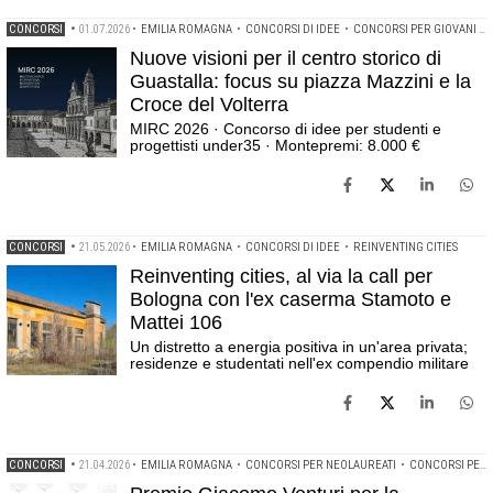
CONCORSI
•
01.07.2026
•
EMILIA ROMAGNA
•
CONCORSI DI IDEE
•
CONCORSI PER GIOVANI PROGETTISTI
Nuove visioni per il centro storico di
Guastalla: focus su piazza Mazzini e la
Croce del Volterra
MIRC 2026 · Concorso di idee per studenti e
progettisti under35 · Montepremi: 8.000 €
CONCORSI
•
21.05.2026
•
EMILIA ROMAGNA
•
CONCORSI DI IDEE
•
REINVENTING CITIES
Reinventing cities, al via la call per
Bologna con l'ex caserma Stamoto e
Mattei 106
Un distretto a energia positiva in un'area privata;
residenze e studentati nell'ex compendio militare
CONCORSI
•
21.04.2026
•
EMILIA ROMAGNA
•
CONCORSI PER NEOLAUREATI
•
CONCORSI PER STUDENTI