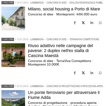
CONCORSI
•
29.07.2026
•
LOMBARDIA
•
CONCORSI DI IDEE
•
EDILIZIA RESIDENZIALE PUBBLICA
Milano, social housing a Porto di Mare
Concorso di idee · Montepremi: ≅84.000 euro
CONCORSI
•
15.07.2026
•
LOMBARDIA
•
CONCORSI DI IDEE
•
TERRAVIVA COMPETITIONS
Riuso adattivo nelle campagne del
pavese: 2 duplex nell'ex stalla di
Cascina Maestà
Concorso di idee · TerraViva Comeptitions ·
Montepremi 10.000€
CONCORSI
•
03.06.2026
•
LOMBARDIA
•
CONCORSI DI PROGETTAZIONE A PROCEDURA APERTA
Un ponte ferroviario per attraversare il
Fiume Adda
Concorso di progettazione · procedura aperta ·