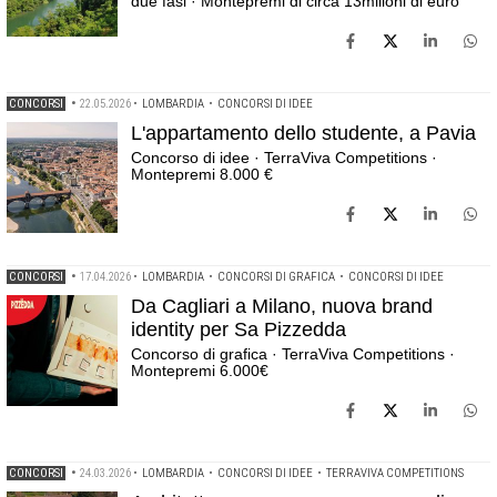
due fasi · Montepremi di circa 13milioni di euro
CONCORSI
•
22.05.2026
•
LOMBARDIA
•
CONCORSI DI IDEE
L'appartamento dello studente, a Pavia
Concorso di idee · TerraViva Competitions ·
Montepremi 8.000 €
CONCORSI
•
17.04.2026
•
LOMBARDIA
•
CONCORSI DI GRAFICA
•
CONCORSI DI IDEE
Da Cagliari a Milano, nuova brand
identity per Sa Pizzedda
Concorso di grafica · TerraViva Competitions ·
Montepremi 6.000€
CONCORSI
•
24.03.2026
•
LOMBARDIA
•
CONCORSI DI IDEE
•
TERRAVIVA COMPETITIONS