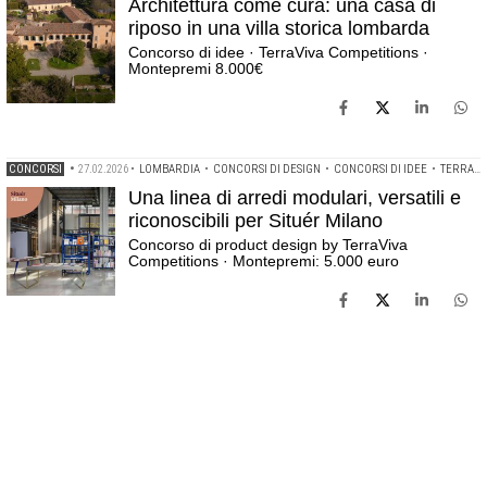
Architettura come cura: una casa di
riposo in una villa storica lombarda
Concorso di idee · TerraViva Competitions ·
Montepremi 8.000€
CONCORSI
•
27.02.2026
•
LOMBARDIA
•
CONCORSI DI DESIGN
•
CONCORSI DI IDEE
•
TERRAVIVA COMPETITIONS
Una linea di arredi modulari, versatili e
riconoscibili per Situér Milano
Concorso di product design by TerraViva
Competitions · Montepremi: 5.000 euro