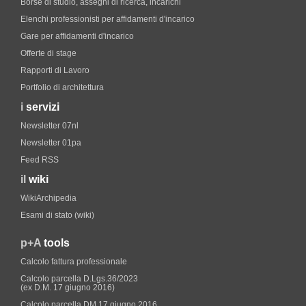
Borse di studio, assegni di ricerca, incarichi
Elenchi professionisti per affidamenti d'incarico
Gare per affidamenti d'incarico
Offerte di stage
Rapporti di Lavoro
Portfolio di architettura
i
servizi
Newsletter 07nl
Newsletter 01pa
Feed RSS
il
wiki
WikiArchipedia
Esami di stato (wiki)
p+A
tools
Calcolo fattura professionale
Calcolo parcella D.Lgs.36/2023
(ex D.M. 17 giugno 2016)
Calcolo parcella DM 17 giugno 2016