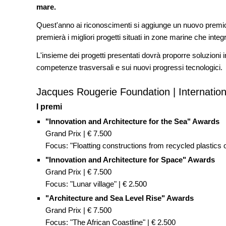
mare.
CONCORSI
Quest'anno ai riconoscimenti si aggiunge un nuovo premio ri
Un nuovo volto per il lungomar
Villammare
premierà i migliori progetti situati in zone marine che integ
L'insieme dei progetti presentati dovrà proporre soluzioni i
NOTIZIE
competenze trasversali e sui nuovi progressi tecnologici.
Unipol hall, ecco il padiglione
polifunzionale di BolognaFiere 
Mario Cucinella Architects
Jacques Rougerie Foundation | Internation
I premi
"Innovation and Architecture for the Sea" Awards
Grand Prix | € 7.500
Focus: "Floatting constructions from recycled plastics o
"Innovation and Architecture for Space" Awards
Grand Prix | € 7.500
Focus: "Lunar village" | € 2.500
"Architecture and Sea Level Rise" Awards
Grand Prix | € 7.500
Focus: "The African Coastline" | € 2.500