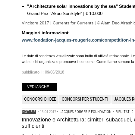
"Architecture solar innovations by the sea" Stude
Grand Prix "Akuo SunStyle" | € 10.000
Vincitore 2017 | Currents for Currents | © Alam Deo Alrashi
Maggiori informazioni:
www.fondation-jacques-rougerie.com/competititon-in-
Le date di scadenza visualizzate sono frutto di attività redazionale. Le
web di chi organizza o promuove il concorso. Controllarne sempre la v
pubblicato il:
09/06/2018
VEDI ANCHE...
CONCORSI DI IDEE
CONCORSI PER STUDENTI
JACQUES R
18.04.2017
NOTIZIE
•
•
JACQUES ROUGERIE FOUNDATION
•
RISULTATI DI
Innovazione e Architettura: cimiteri subacquei, 
sufficienti