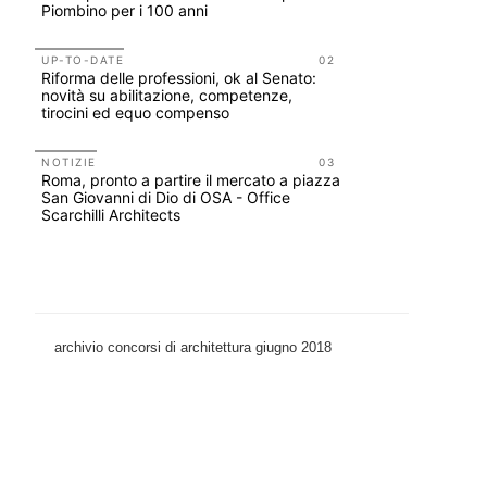
Piombino per i 100 anni
Venezia
UP-TO-DATE
02
UP-TO-DA
Riforma delle professioni, ok al Senato:
Cambio di
novità su abilitazione, competenze,
sempre po
tirocini ed equo compenso
prescrizio
Salva-Ca
NOTIZIE
03
UP-TO-DA
Roma, pronto a partire il mercato a piazza
L'Agenzia
San Giovanni di Dio di OSA - Office
accordi qu
Scarchilli Architects
di archite
archivio concorsi di architettura giugno 2018