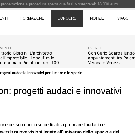
i progettazione a procedura aperta due fasi Montepremi: 18.000 euro
ENTI
FORMAZIONE
CONCORSI
NOTIZIE
VIAGGI
e è fermo - La pronuncia della Corte di Cassazione
 Concorso di idee · Al vincitore un premio di 5.000 euro
rchitettura - XX edizione promossa dalla Fondazione Bruno Zevi
VENTI
EVENTI
ittorio Giorgini. L'architetto
Con Carlo Scarpa lungo l'
ell'impossibile. Il docufilm in
appuntamenti tra Paler
nteprima a Piombino per i 100
Verona e Venezia
nni
getti audaci e innovativi per il mare e lo spazio
: progetti audaci e innovativi
07
NOTIZIE
10
ione del suo concorso dedicato a premiare l'audacia e
sco: dieci
L'abitare in colore pastello secondo
uovendo
nuove visioni legate all'universo dello spazio e del
e List
caarpa: due progetti sul mare tra