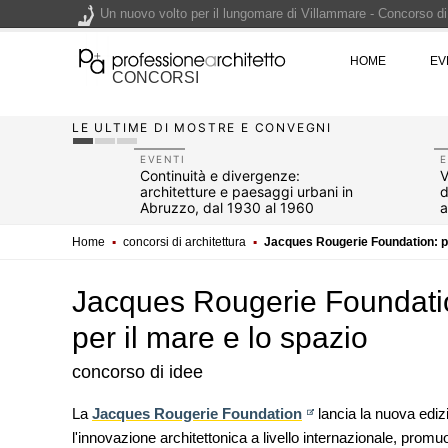
Un nuovo volto per il lungomare di Villammare - Concorso d
HOME
EV
L'obbligo di aggiornamento del Psc non decade se il cantier
CONCORSI
Un masterplan per il futuro di Lariofiere, sul Lago di Como -
LE ULTIME DI MOSTRE E CONVEGNI
Premio Bruno Zevi 2026: saggi storico-critici inediti sull'a
EVENTI
E
hitettura
Continuità e divergenze:
V
architetture e paesaggi urbani in
d
Abruzzo, dal 1930 al 1960
a
a
Home
▪
concorsi di architettura
▪
Jacques Rougerie Foundation: pro
Jacques Rougerie Foundation
per il mare e lo spazio
concorso di idee
NOTIZIE
La
Jacques Rougerie Foundation
lancia la nuova ediz
Tashkent modernista è sito Une
l'innovazione architettonica a livello internazionale, prom
architetture nella World Heritag