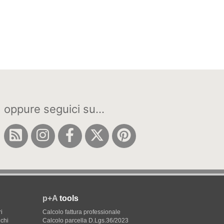
oppure seguici su...
p+A
tools
i
Calcolo fattura professionale
ichi
Calcolo parcella D.Lgs.36/2023