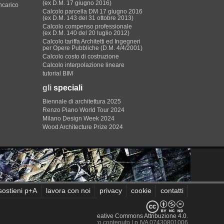
(ex D.M. 17 giugno 2016)
incarico
Calcolo parcella DM 17 giugno 2016
(ex D.M. 143 del 31 ottobre 2013)
Calcolo compenso professionale
(ex D.M. 140 del 20 luglio 2012)
Calcolo tariffa Architetti ed Ingegneri
per Opere Pubbliche (D.M. 4/4/2001)
Calcolo costo di costruzione
Calcolo interpolazione lineare
tutorial BIM
gli
speciali
Biennale di architettura 2025
Renzo Piano World Tour 2024
Milano Design Week 2024
Wood Architecture Prize 2024
sostieni p+A
lavora con noi
privacy
cookie
contatti
sito sono rilasciati sotto
Licenza Creative Commons Attribuzione 4.0
.
 recensiti e non è responsabile del loro contenuto
| p.IVA 07430801006