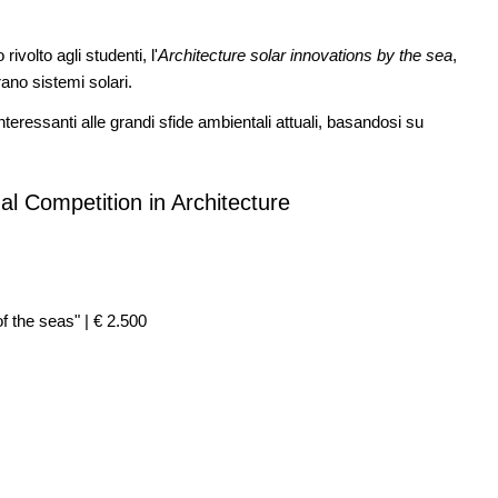
Sardegna e Genova
08
volto agli studenti, l'
Architecture solar innovations by the sea
,
e di
CONCORSI
11
Premio Bruno Zevi 2026: saggi storico-
rano sistemi solari.
critici inediti sull'architettura
nteressanti alle grandi sfide ambientali attuali, basandosi su
09
CONCORSI
12
firmato
Milano, social housing a Porto di Mare
al Competition in Architecture
f the seas" | € 2.500