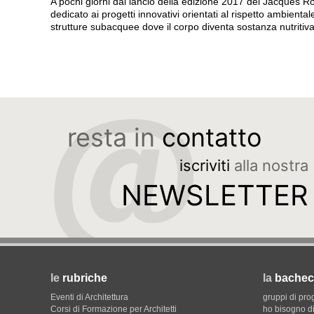
A pochi giorni dal lancio della edizione 2017 del Jacques R
dedicato ai progetti innovativi orientati al rispetto ambiental
strutture subacquee dove il corpo diventa sostanza nutritiva,
resta in
contatto
iscriviti
alla nostra
NEWSLETTER
le
rubriche
la
bachec
Eventi di Architettura
gruppi di pro
Corsi di Formazione per Architetti
ho bisogno di