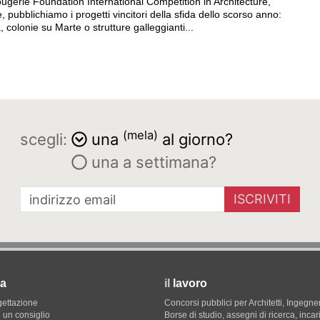
ougerie Foundation International Competition in Architecture,
e, pubblichiamo i progetti vincitori della sfida dello scorso anno:
 colonie su Marte o strutture galleggianti...
(mela)
scegli:
una
al giorno?
una a settimana?
ISCRIVITI
a
il
lavoro
gettazione
Concorsi pubblici per Architetti, Ingegner
 un consiglio
Borse di studio, assegni di ricerca, incar