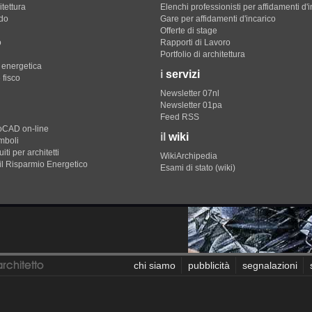
itettura
Elenchi professionisti per affidamenti d'
do
Gare per affidamenti d'incarico
Offerte di stage
o
Rapporti di Lavoro
Portfolio di architettura
e energetica
i
servizi
 fisco
Newsletter 07nl
Newsletter 01pa
Feed RSS
toCAD on-line
il
wiki
imboli
iti per architetti
WikiArchipedia
il Risparmio Energetico
Esami di stato (wiki)
chi siamo
pubblicità
segnalazioni
Eccetto dove diversamente specificato, i contenuti di questo 
professioneArchitetto non è collegato ai siti