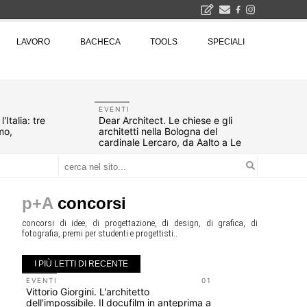
Il museo città: a Bruxelles apre Kanal - Centre Pompidou dedicato all'arte e all'architettura - Yves Goldstein, Dg: «Il museo è tutto perché l'arte è la forza di emancipazione più straordinaria e l'architettura si occupa di costruire il futuro delle città, ma può essere niente se non è anche riflessione sul futuro dell'umanità»
LAVORO
BACHECA
TOOLS
SPECIALI
Tashkent modernista è sito Unesco: dieci architetture nella World Heritage List - Dietro l'iscrizione, il lavoro del Polo di Mantova del Politecnico di Milano con lo studio GRACE
EVENTI
Italia: tre
Dear Architect. Le chiese e gli
mo,
architetti nella Bologna del
cardinale Lercaro, da Aalto a Le
Corbusier, da Michelucci a
Vaccaro
p+A
concorsi
concorsi di idee, di progettazione, di design, di grafica, di
fotografia, premi per studenti e progettisti..
I PIÙ LETTI DI RECENTE
EVENTI
01
EVENTI
Vittorio Giorgini. L'architetto
Con Carlo 
dell'impossibile. Il docufilm in anteprima a
appuntame