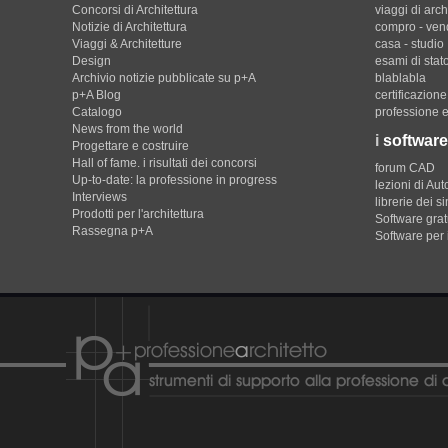
Concorsi di Architettura
viaggi di arch
Notizie di Architettura
compro - ven
Viaggi & Architetture
casa - studio
Design
esami di stat
Archivio notizie pubblicate su p+A
blablabla
p+A Blog
certificazion
Catalogo
professione e
News from the world
i
software
Progettare e costruire
Hall of fame. i risultati dei concorsi
forum CAD
Up-to-date: la professione in progress
lezioni di Au
Interviews
librerie dei s
Prodotti per l'architettura
Software gratu
Rassegna p+A
Software per 