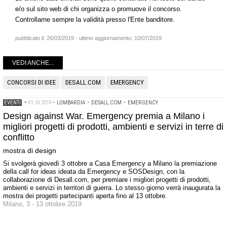
e/o sul sito web di chi organizza o promuove il concorso.
Controllarne sempre la validità presso l'Ente banditore.
pubblicato il:
26/03/2019
- ultimo aggiornamento:
10/07/2019
VEDI ANCHE...
CONCORSI DI IDEE
DESALL.COM
EMERGENCY
EVENTI
•
01.10.2019
•
LOMBARDIA
•
DESALL.COM
•
EMERGENCY
Design against War. Emergency premia a Milano i
migliori progetti di prodotti, ambienti e servizi in terre di
conflitto
mostra di design
Si svolgerà giovedì 3 ottobre a Casa Emergency a Milano la premiazione
della call for ideas ideata da Emergency e SOSDesign, con la
collaborazione di Desall.com, per premiare i migliori progetti di prodotti,
ambienti e servizi in territori di guerra. Lo stesso giorno verrà inaugurata la
mostra dei progetti partecipanti aperta fino al 13 ottobre.
Milano, 3 - 13 ottobre 2019