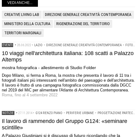
VEDI ANCHE...
CREATIVE LIVING LAB
DIREZIONE GENERALE CREATIVITÀ CONTEMPORANEA
MINISTERO DELLA CULTURA
RIGENERAZIONE DEL TERRITORIO
TERRITORI MARGINALI
EVENTI
•
28.06.2022
•
LAZIO
•
DIREZIONE GENERALE CREATIVITÀ CONTEMPORANEA
•
FOTOGRAFIA DELL'ARCHITETTURA
10 viaggi nell'architettura italiana: 108 scatti a Palazzo
Altemps
mostra fotografica - allestimento di Studio Folder
Dopo Milano, si ferma a Roma, la mostra che presenta il lavoro di 11 tra i
fotografi italiani più interessanti nell'ambito del paesaggio e dell'architettura.
Il lavoro è frutto di una campagna fotografica commissionata dalla DGCC
nel 2019 del MiC per alimentare l'Atlante di Architettura Contemporanea.
Roma, fino al 4 settembre 2022
NOTIZIE
•
27.11.2014
•
G124 RENZO PIANO
•
PERIFERIE URBANE
•
PROGETTAZIONE PARTECIPATA
Il lavoro di rammendo del Gruppo G124: «seminare
scintille»
A Palazzo Giustiniani si è discusso di futuro ricordando che la