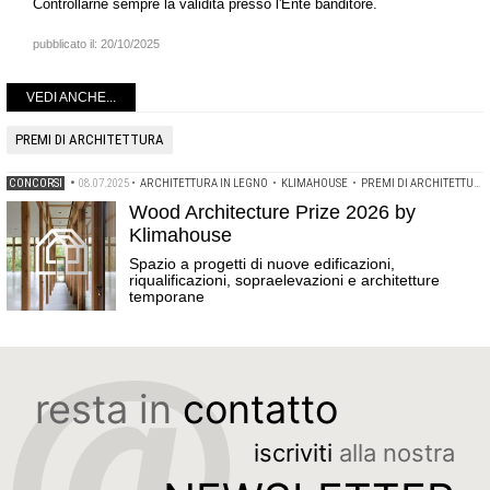
Controllarne sempre la validità presso l'Ente banditore.
pubblicato il:
20/10/2025
VEDI ANCHE...
PREMI DI ARCHITETTURA
CONCORSI
•
08.07.2025
•
ARCHITETTURA IN LEGNO
•
KLIMAHOUSE
•
PREMI DI ARCHITETTURA
Wood Architecture Prize 2026 by
Klimahouse
Spazio a progetti di nuove edificazioni,
riqualificazioni, sopraelevazioni e architetture
temporane
resta in
contatto
iscriviti
alla nostra