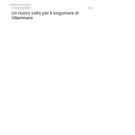
UP-TO-DA
L'Agenzia
CONCORSI
03
Un nuovo volto per il lungomare di
accordi qu
Villammare
di archite