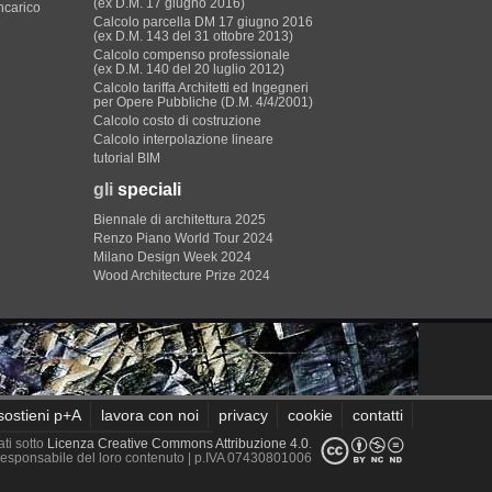
(ex D.M. 17 giugno 2016)
incarico
Calcolo parcella DM 17 giugno 2016
(ex D.M. 143 del 31 ottobre 2013)
Calcolo compenso professionale
(ex D.M. 140 del 20 luglio 2012)
Calcolo tariffa Architetti ed Ingegneri
per Opere Pubbliche (D.M. 4/4/2001)
Calcolo costo di costruzione
Calcolo interpolazione lineare
tutorial BIM
gli
speciali
Biennale di architettura 2025
Renzo Piano World Tour 2024
Milano Design Week 2024
Wood Architecture Prize 2024
sostieni p+A
lavora con noi
privacy
cookie
contatti
ati sotto
Licenza Creative Commons Attribuzione 4.0
.
è responsabile del loro contenuto
| p.IVA 07430801006