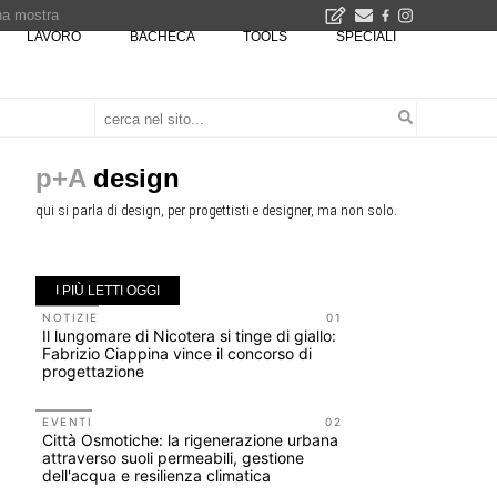
una mostra
LAVORO
BACHECA
TOOLS
SPECIALI
00 euro
Città Osmotiche: la rigenerazione urbana attraverso suoli permeabili, gestione dell'acqua e resilienza climatica - Gli eventi INBAR al Centro Congressi La Nuvola · Ingresso gratuito
p+A
design
qui si parla di design, per progettisti e designer, ma non solo.
I PIÙ LETTI OGGI
NOTIZIE
01
UP-TO-DA
Il lungomare di Nicotera si tinge di giallo:
Riforma de
Fabrizio Ciappina vince il concorso di
novità su 
progettazione
tirocini 
EVENTI
02
CONCORSI
Città Osmotiche: la rigenerazione urbana
200 manife
attraverso suoli permeabili, gestione
Collodi, c
dell'acqua e resilienza climatica