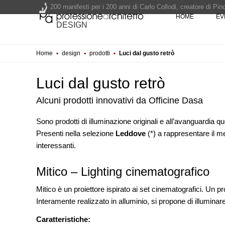
200 manifesti per i 200 anni di Carlo Collodi, creatore di 
HOME
EV
La ricarica dei profumi domestici in un prodotto innovativo d
DESIGN
Il lungomare di Nicotera si tinge di giallo: Fabrizio Ciappina
Il decreto infrastrutture è legge, le novità dall'anticipazion
Home
▪
design
▪
prodotti
▪
Luci dal gusto retrò
Un nuovo volto per il lungomare di Villammare - Concorso d
Luci dal gusto retrò
Alcuni prodotti innovativi da Officine Dasa
Sono prodotti di illuminazione originali e all’avanguardia qu
Presenti nella selezione
Leddove
(*) a rappresentare il m
UP-TO-DATE
interessanti.
Il decreto infrastrutture è legge
dall'anticipazione del prezzo al
Soprintendenza speciale
Mitico – Lighting cinematografico
Mitico è un proiettore ispirato ai set cinematografici. Un pro
NOTIZIE
Tashkent modernista è sito Une
Interamente realizzato in alluminio, si propone di illuminar
architetture nella World Heritag
Caratteristiche: