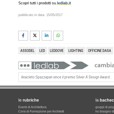
Scopri tutti i prodotti su
ledlab.it
pubblicato in data:
15/05/2017
ASSODEL
LED
LEDDOVE
LIGHTING
OFFICINE DASA
Anacleto Spazzapan vince il premio Silver A’ Design Award 2017
le
rubriche
la
bachec
Eventi di Architettura
gruppi di pro
Corsi di Formazione per Architetti
ho bisogno di