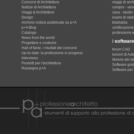
Concorsi di Architettura
viaggi di arch
Notizie di Architettura
compro - ven
Viaggi & Architetture
casa - studio
Design
esami di stat
Archivio notizie pubblicate su p+A
blablabla
p+A Blog
certificazion
Catalogo
professione e
News from the world
i
software
Progettare e costruire
Hall of fame. i risultati dei concorsi
forum CAD
Up-to-date: la professione in progress
lezioni di Au
Interviews
librerie dei s
Prodotti per l'architettura
Software gratu
Rassegna p+A
Software per 