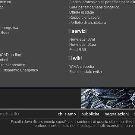
itettura
Elenchi professionisti per affidamenti d'
do
Gare per affidamenti d'incarico
Offerte di stage
o
Rapporti di Lavoro
Portfolio di architettura
e energetica
i
servizi
 fisco
Newsletter 07nl
Newsletter 01pa
Feed RSS
toCAD on-line
il
wiki
imboli
iti per architetti
WikiArchipedia
il Risparmio Energetico
Esami di stato (wiki)
chi siamo
pubblicità
segnalazioni
Eccetto dove diversamente specificato, i contenuti di questo sito sono rilasci
professioneArchitetto non è collegato ai siti recensiti e non 