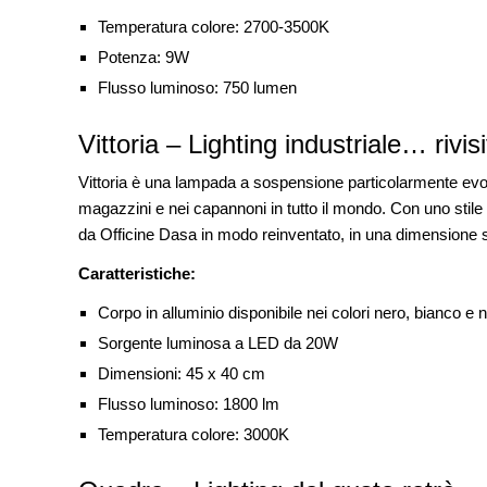
CONCORSI
Temperatura colore: 2700-3500K
La ricarica dei profumi domesti
prodotto innovativo di design
Potenza: 9W
Flusso luminoso: 750 lumen
Vittoria – Lighting industriale… rivis
Vittoria è una lampada a sospensione particolarmente evocat
magazzini e nei capannoni in tutto il mondo. Con uno stil
da Officine Dasa in modo reinventato, in una dimensione
Caratteristiche:
Corpo in alluminio disponibile nei colori nero, bianco e 
Sorgente luminosa a LED da 20W
Dimensioni: 45 x 40 cm
Flusso luminoso: 1800 lm
Temperatura colore: 3000K