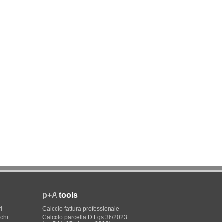
p+A
tools
i
Calcolo fattura professionale
ichi
Calcolo parcella D.Lgs.36/2023