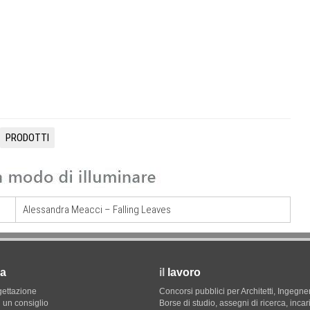
PRODOTTI
Alessandra Meacci – Falling Leaves
a
il
lavoro
gettazione
Concorsi pubblici per Architetti, Ingegner
 un consiglio
Borse di studio, assegni di ricerca, incar