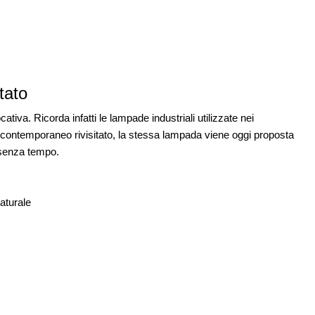
09
ci in un
UP-TO-DATE
12
L'obbligo di aggiornamento del Psc non
decade se il cantiere è fermo
itato
iva. Ricorda infatti le lampade industriali utilizzate nei
e contemporaneo rivisitato, la stessa lampada viene oggi proposta
 senza tempo.
naturale