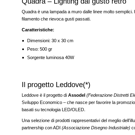
Quadra – Lighting dal gusto retrò
Quadra è una lampada a muro dalle linee molto semplici. Re
filamento che rievoca gusti passati.
Caratteristiche:
Dimensioni: 30 x 30 cm
Peso: 500 gr
Sorgente luminosa 40W
Il progetto Leddove(*)
Leddove è il progetto di
Assodel
(Federazione Distretti Elet
Sviluppo Economico – che nasce per favorire la promozione e
basati su tecnologia LED/OLED.
Una selezione di prodotti rappresentativi del meglio dell’ill
partnership con ADI
(Associazione Disegno Industriale)
co