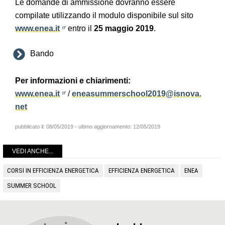
Le domande di ammissione dovranno essere
compilate utilizzando il modulo disponibile sul sito
www.enea.it
entro il
25 maggio 2019
.
Bando
Per informazioni e chiarimenti:
www.enea.it
/
eneasummerschool2019@isnova.
net
pubblicato il:
08/05/2019
- ultimo aggiornamento:
12/05/2019
VEDI ANCHE...
CORSI IN EFFICIENZA ENERGETICA
EFFICIENZA ENERGETICA
ENEA
SUMMER SCHOOL