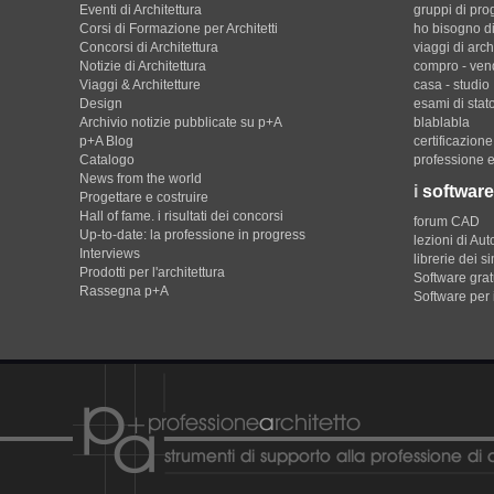
Eventi di Architettura
gruppi di pro
Corsi di Formazione per Architetti
ho bisogno di
Concorsi di Architettura
viaggi di arch
Notizie di Architettura
compro - ven
Viaggi & Architetture
casa - studio
Design
esami di stat
Archivio notizie pubblicate su p+A
blablabla
p+A Blog
certificazion
Catalogo
professione e
News from the world
i
software
Progettare e costruire
Hall of fame. i risultati dei concorsi
forum CAD
Up-to-date: la professione in progress
lezioni di Au
Interviews
librerie dei s
Prodotti per l'architettura
Software gratu
Rassegna p+A
Software per 