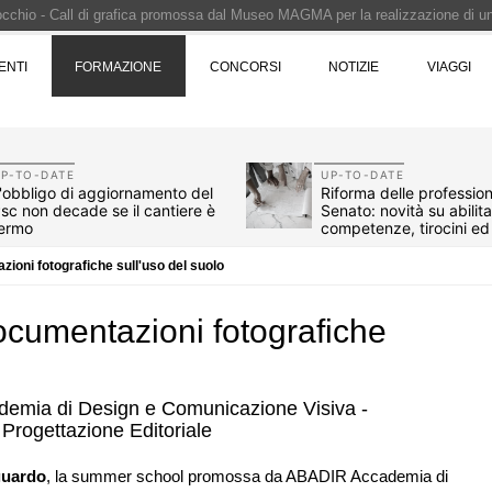
Pinocchio - Call di grafica promossa dal Museo MAGMA per la realizzazione di 
i design - Concorso di product design by Desall · Al vincitore un premio di 5.0
ENTI
FORMAZIONE
CONCORSI
NOTIZIE
VIAGGI
 vince il concorso di progettazione
e del prezzo alla Soprintendenza speciale
i progettazione a procedura aperta due fasi Montepremi: 18.000 euro
P-TO-DATE
UP-TO-DATE
'obbligo di aggiornamento del
Riforma delle professioni
sc non decade se il cantiere è
Senato: novità su abilit
ermo
competenze, tirocini e
compenso
zioni fotografiche sull'uso del suolo
Documentazioni fotografiche
emia di Design e Comunicazione Visiva -
e Progettazione Editoriale
07
CONCORSI
o lancia gare per
Un nuovo volto per il lungomare di
guardo
, la summer school promossa da ABADIR Accademia di
 milioni per servizi
Villammare