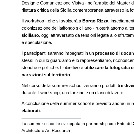
Design e Comunicazione Visiva - nell'ambito del Master di I
di architettura
rilettura critica della Sicilia contemporanea attraverso la fo
NOTIZIE
Il workshop - che si svolgerà a
Borgo Rizza
, insediament
Tashkent modernista 
architetture nella Wor
colonizzazione del latifondo siciliano - ruoterà attorno al te
siciliano
, oggi attraversato da tensioni legate allo sfrutta
EVENTI
e speculazione.
Città Osmotiche: la 
attraverso suoli perm
I partecipanti saranno impegnati in un
processo di docum
dell'acqua e resilienz
stessi in cui lo guardiamo e lo rappresentiamo, riconoscen
storiche e politiche. L'obiettivo è
utilizzare la fotografia
narrazioni sul territorio.
Nel corso della summer school verranno prodotti
tre dive
durante il workshop, una fanzine e un diario di lavoro.
A conclusione della summer school è previsto anche un
m
elaborati
.
La summer school è sviluppata in partnership con Ente di D
Architecture Art Research