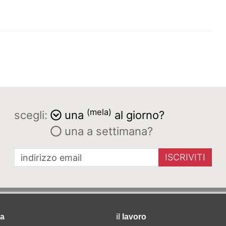
(mela)
scegli:
una
al giorno?
una a settimana?
ISCRIVITI
a
il
lavoro