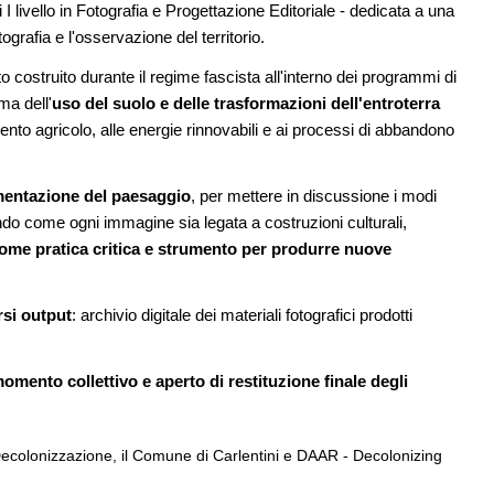
 livello in Fotografia e Progettazione Editoriale - dedicata a una
tografia e l'osservazione del territorio.
NOTIZIE
08
Unipol hall, ecco il padiglione
o costruito durante il regime fascista all'interno dei programmi di
è sito Unesco: dieci
polifunzionale di BolognaFiere firmat
ld Heritage List
Mario Cucinella Architects
ma dell'
uso del suolo e delle trasformazioni dell'entroterra
mento agricolo, alle energie rinnovabili e ai processi di abbandono
09
CONCORSI
rigenerazione urbana
Milano, social housing a Porto di Mar
eabili, gestione
entazione del paesaggio
, per mettere in discussione i modi
a climatica
do come ogni immagine sia legata a costruzioni culturali,
 come pratica critica e strumento per produrre nuove
rsi output
: archivio digitale dei materiali fotografici prodotti
omento collettivo e aperto di restituzione finale degli
ecolonizzazione, il Comune di Carlentini e DAAR - Decolonizing