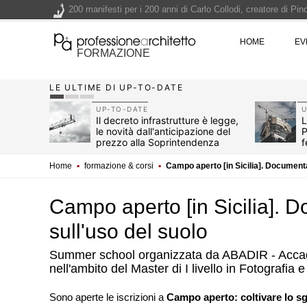
200 manifesti per i 200 anni di Carlo Collodi, creatore di 
La ricarica dei profumi domestici in un prodotto innovativo d
HOME
EV
Il lungomare di Nicotera si tinge di giallo: Fabrizio Ciappina
FORMAZIONE
Il decreto infrastrutture è legge, le novità dall'anticipazion
LE ULTIME DI UP-TO-DATE
Un nuovo volto per il lungomare di Villammare - Concorso d
UP-TO-DATE
U
2026
Il decreto infrastrutture è legge,
L
le novità dall'anticipazione del
P
non
prezzo alla Soprintendenza
f
speciale
Home
▪
formazione & corsi
▪
Campo aperto [in Sicilia]. Documenta
Campo aperto [in Sicilia]. 
sull'uso del suolo
Summer school organizzata da ABADIR - Accad
nell'ambito del Master di I livello in Fotografia 
UP-TO-DATE
L'Agenzia del Demani
Sono aperte le iscrizioni a
Campo aperto: coltivare lo s
accordi quadro da 219