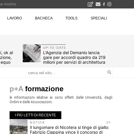
una mostra
00 euro
LAVORO
BACHECA
TOOLS
SPECIALI
Città Osmotiche: la rigenerazione urbana attraverso suoli permeabili, gestione dell'acqua e resilienza climatica - Gli eventi INBAR al Centro Congressi La Nuvola · Ingresso gratuito
UP-TO-DATE
, ok al
L'Agenzia del Demanio lancia
azione,
gare per accordi quadro da 219
d equo
milioni per servizi di architettura
p+A
formazione
le informazioni relative ai corsi offerti dalle Università, dagli
Ordini e dalle Associazioni..
I PIÙ LETTI DI RECENTE
10
NOTIZIE
01
Il lungomare di Nicotera si tinge di giallo:
Fabrizio Ciappina vince il concorso di