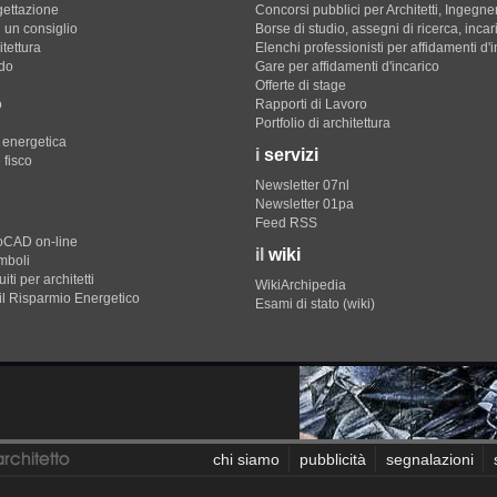
gettazione
Concorsi pubblici per Architetti, Ingegner
 un consiglio
Borse di studio, assegni di ricerca, incar
itettura
Elenchi professionisti per affidamenti d'
do
Gare per affidamenti d'incarico
Offerte di stage
o
Rapporti di Lavoro
Portfolio di architettura
e energetica
i
servizi
 fisco
Newsletter 07nl
Newsletter 01pa
Feed RSS
toCAD on-line
il
wiki
imboli
iti per architetti
WikiArchipedia
il Risparmio Energetico
Esami di stato (wiki)
chi siamo
pubblicità
segnalazioni