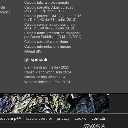
i
Calcolo fattura professionale
ichi
Calcolo parcella D.Lgs.36/2023
(ex D.M. 17 giugno 2016)
incarico
Calcolo parcella DM 17 giugno 2016
(ex D.M. 143 del 31 ottobre 2013)
Calcolo compenso professionale
(ex D.M. 140 del 20 luglio 2012)
Calcolo tariffa Architetti ed Ingegneri
per Opere Pubbliche (D.M. 4/4/2001)
Calcolo costo di costruzione
Calcolo interpolazione lineare
tutorial BIM
gli
speciali
Biennale di architettura 2025
Renzo Piano World Tour 2024
Milano Design Week 2024
Wood Architecture Prize 2024
sostieni p+A
lavora con noi
privacy
cookie
contatti