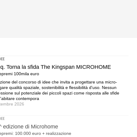
DEE
5 mq. Torna la sfida The Kingspan MICROHOME
tepremi 100mila euro
izione del concorso di idee che invita a progettare una micro-
re qualità spaziale, sostenibilità e flessibilità d'uso. Nessun
ssione sul potenziale dei piccoli spazi come risposta alle sfide
ll'abitare contempora
ettembre 2026
DEE
0^ edizione di Microhome
epremi: 100.000 euro + realizzazione