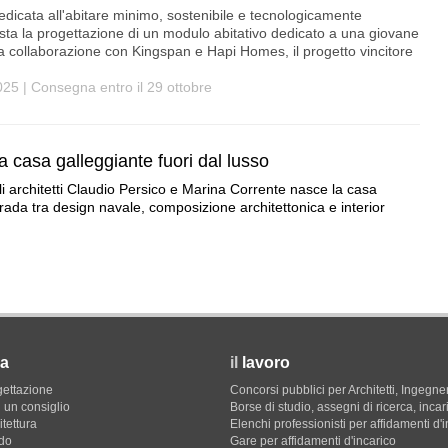
dedicata all'abitare minimo, sostenibile e tecnologicamente
sta la progettazione di un modulo abitativo dedicato a una giovane
la collaborazione con Kingspan e Hapi Homes, il progetto vincitore
2025 | Consegna entro il 29 ottobre
 casa galleggiante fuori dal lusso
li architetti Claudio Persico e Marina Corrente nasce la casa
rada tra design navale, composizione architettonica e interior
a
il
lavoro
gettazione
Concorsi pubblici per Architetti, Ingegner
 un consiglio
Borse di studio, assegni di ricerca, incar
itettura
Elenchi professionisti per affidamenti d'
do
Gare per affidamenti d'incarico