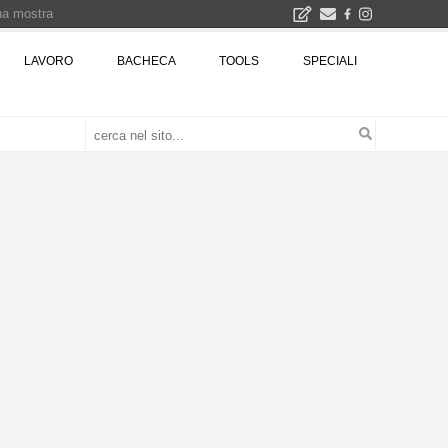
una mostra
00 euro
LAVORO
BACHECA
TOOLS
SPECIALI
Città Osmotiche: la rigenerazione urbana attraverso suoli permeabili, gestione dell'acqua e resilienza climatica - Gli eventi INBAR al Centro Congressi La Nuvola · Ingresso gratuito