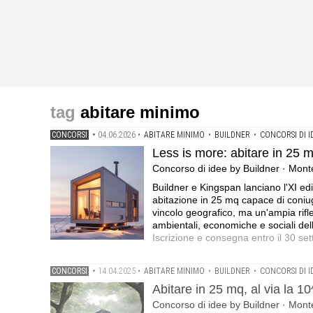
abitare minimo
CONCORSI
•
04.06.2026
•
ABITARE MINIMO
•
BUILDNER
•
CONCORSI DI I
Less is more: abitare in 2
Concorso di idee by Buildner · Mon
Buildner e Kingspan lanciano l'XI ed
abitazione in 25 mq capace di coniuga
vincolo geografico, ma un'ampia rifle
ambientali, economiche e sociali de
Iscrizione e consegna entro il 30 s
CONCORSI
•
14.04.2025
•
ABITARE MINIMO
•
BUILDNER
•
CONCORSI DI I
Abitare in 25 mq, al via la 1
Concorso di idee by Buildner · Mont