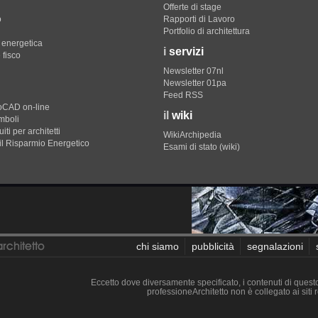
Offerte di stage
o
Rapporti di Lavoro
Portfolio di architettura
e energetica
i
servizi
 fisco
Newsletter 07nl
Newsletter 01pa
Feed RSS
toCAD on-line
il
wiki
imboli
iti per architetti
WikiArchipedia
il Risparmio Energetico
Esami di stato (wiki)
chi siamo
pubblicità
segnalazioni
Eccetto dove diversamente specificato, i contenuti di questo 
professioneArchitetto non è collegato ai siti