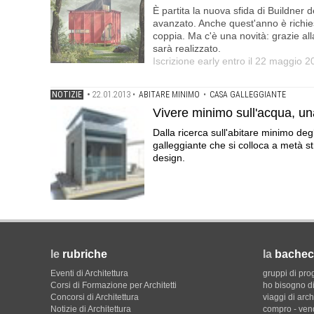
È partita la nuova sfida di Buildner 
avanzato. Anche quest'anno è richie
coppia. Ma c'è una novità: grazie al
sarà realizzato.
Iscrizione early entro il 22 maggio 
NOTIZIE
•
22.01.2013
•
ABITARE MINIMO
•
CASA GALLEGGIANTE
Vivere minimo sull'acqua, una
Dalla ricerca sull'abitare minimo deg
galleggiante che si colloca a metà st
design.
le
rubriche
la
bachec
Eventi di Architettura
gruppi di pro
Corsi di Formazione per Architetti
ho bisogno di
Concorsi di Architettura
viaggi di arch
Notizie di Architettura
compro - ven