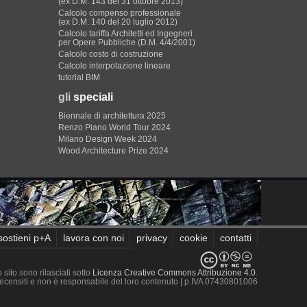
(ex D.M. 143 del 31 ottobre 2013)
Calcolo compenso professionale
(ex D.M. 140 del 20 luglio 2012)
Calcolo tariffa Architetti ed Ingegneri
per Opere Pubbliche (D.M. 4/4/2001)
Calcolo costo di costruzione
Calcolo interpolazione lineare
tutorial BIM
gli
speciali
Biennale di architettura 2025
Renzo Piano World Tour 2024
Milano Design Week 2024
Wood Architecture Prize 2024
sostieni p+A
lavora con noi
privacy
cookie
contatti
sito sono rilasciati sotto
Licenza Creative Commons Attribuzione 4.0
.
 recensiti e non è responsabile del loro contenuto
| p.IVA 07430801006