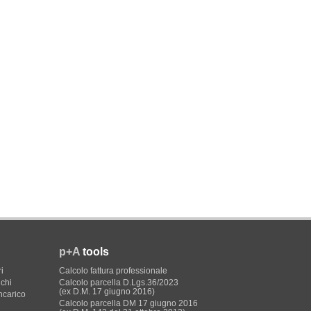
p+A
tools
i
Calcolo fattura professionale
ichi
Calcolo parcella D.Lgs.36/2023
(ex D.M. 17 giugno 2016)
incarico
Calcolo parcella DM 17 giugno 2016