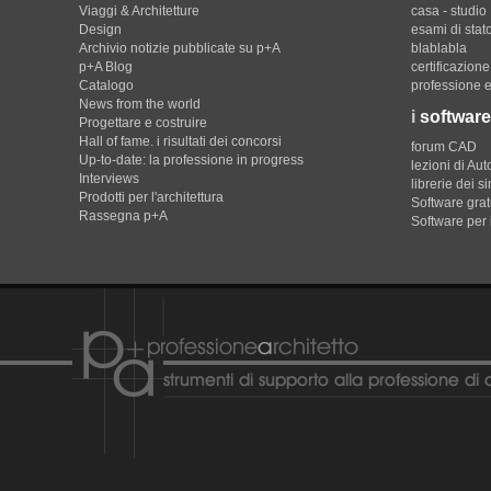
Viaggi & Architetture
casa - studio
Design
esami di stat
Archivio notizie pubblicate su p+A
blablabla
p+A Blog
certificazion
Catalogo
professione e
News from the world
i
software
Progettare e costruire
Hall of fame. i risultati dei concorsi
forum CAD
Up-to-date: la professione in progress
lezioni di Au
Interviews
librerie dei s
Prodotti per l'architettura
Software gratu
Rassegna p+A
Software per 