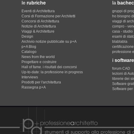
le
rubriche
la
bachec
Eventi di Architettura
gruppi di pro
Corsi di Formazione per Architetti
ho bisogno di
Concorsi di Architettura
viaggi di arch
Notizie di Architettura
compro - ven
Viaggi & Architetture
casa - studio
Design
esami di stat
Archivio notizie pubblicate su p+A
blablabla
p+A Blog
certificazion
Catalogo
professione e
News from the world
i
software
Progettare e costruire
Hall of fame. i risultati dei concorsi
forum CAD
Up-to-date: la professione in progress
lezioni di Au
Interviews
librerie dei s
Prodotti per l'architettura
Software gratu
Rassegna p+A
Software per 