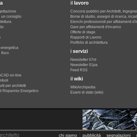
a
il
lavoro
gettazione
Concorsi pubblici per Architetti, Ingegner
 un consiglio
Borse di studio, assegni di ricerca, incar
itettura
Elenchi professionisti per affidamenti d'
do
Gare per affidamenti d'incarico
Offerte di stage
o
Rapporti di Lavoro
Portfolio di architettura
e energetica
i
servizi
 fisco
Newsletter 07nl
Newsletter 01pa
Feed RSS
toCAD on-line
il
wiki
imboli
iti per architetti
WikiArchipedia
il Risparmio Energetico
Esami di stato (wiki)
chi siamo
pubblicità
segnalazioni