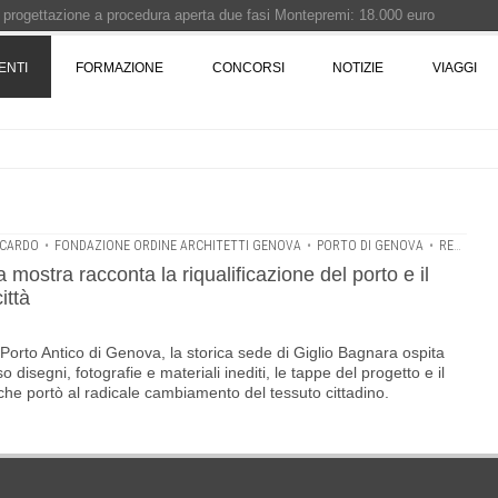
i progettazione a procedura aperta due fasi Montepremi: 18.000 euro
ENTI
FORMAZIONE
CONCORSI
NOTIZIE
VIAGGI
e è fermo - La pronuncia della Corte di Cassazione
 Concorso di idee · Al vincitore un premio di 5.000 euro
rchitettura - XX edizione promossa dalla Fondazione Bruno Zevi
CCARDO
•
FONDAZIONE ORDINE ARCHITETTI GENOVA
•
PORTO DI GENOVA
•
RENZO PIANO
ostra racconta la riqualificazione del porto e il
ittà
el Porto Antico di Genova, la storica sede di Giglio Bagnara ospita
disegni, fotografie e materiali inediti, le tappe del progetto e il
he portò al radicale cambiamento del tessuto cittadino.