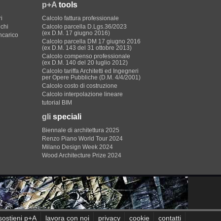
p+A
tools
i
Calcolo fattura professionale
ichi
Calcolo parcella D.Lgs.36/2023
(ex D.M. 17 giugno 2016)
incarico
Calcolo parcella DM 17 giugno 2016
(ex D.M. 143 del 31 ottobre 2013)
Calcolo compenso professionale
(ex D.M. 140 del 20 luglio 2012)
Calcolo tariffa Architetti ed Ingegneri
per Opere Pubbliche (D.M. 4/4/2001)
Calcolo costo di costruzione
Calcolo interpolazione lineare
tutorial BIM
gli
speciali
Biennale di architettura 2025
Renzo Piano World Tour 2024
Milano Design Week 2024
Wood Architecture Prize 2024
sostieni p+A
lavora con noi
privacy
cookie
contatti