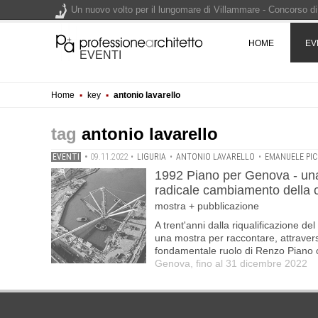
Un nuovo volto per il lungomare di Villammare - Concorso d
HOME
EV
L'obbligo di aggiornamento del Psc non decade se il cantier
EVENTI
Un masterplan per il futuro di Lariofiere, sul Lago di Como -
Home
▪
key
▪
antonio lavarello
Premio Bruno Zevi 2026: saggi storico-critici inediti sull'a
antonio lavarello
EVENTI
•
09.11.2022
•
LIGURIA
•
ANTONIO LAVARELLO
•
EMANUELE PI
1992 Piano per Genova - una m
radicale cambiamento della c
mostra + pubblicazione
A trent'anni dalla riqualificazione d
una mostra per raccontare, attraverso 
fondamentale ruolo di Renzo Piano c
Genova, fino al 31 dicembre 2022