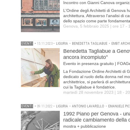
Incontro con Gianni Canova organi
L'Ordine degli Architetti di Genova 
architettura. Attraverso l'analisi di c
dello spazio come parte fondamentale
Genova, 5 febbraio 2025 | ore 17 - 
EVENTI
•
15.11.2023
•
LIGURIA
•
BENEDETTA TAGLIABUE
•
EMBT ARCHI
Benedetta Tagliabue a Genova 
ancora incompiuto"
Evento in presenza gratuito | FOAG
La Fondazione Ordine Architetti di G
dedicato al ruolo della donna nel mond
architettrice, si parlerà di architett
cui la Tagliabue è fondatrice.
martedì 28 novembre 2023 | 18 - 20
EVENTI
•
09.11.2022
•
LIGURIA
•
ANTONIO LAVARELLO
•
EMANUELE PI
1992 Piano per Genova - una m
radicale cambiamento della c
mostra + pubblicazione