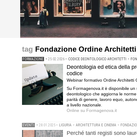
formazione
eventi
eventi
Deontologia ed etica della professione. Le novità intr
Perché tanti registi sono laureati in architettura? .I
Benedetta Tagliabue a Genova per l'incontro "Architet
Fondazione Ordine Architett
Genova · 4 Cfp deontologici
gratuito | FOAGe
FORMAZIONE
•
25.02.2026
•
CODICE DEONTOLOGICO ARCHITETTI
•
FON
Deontologia ed etica della pr
codice
Webinar formativo Ordine Architetti 
Su Formagenova.it è disponibile un s
deontologico che aggiorna le norme e
parità di genere, lavoro equo, auto
a livello nazionale.
Online su Formagenova.it
EVENTI
•
28.01.2025
•
LIGURIA
•
ARCHITETTURA E CINEMA
•
FONDAZIO
Perché tanti registi sono laur