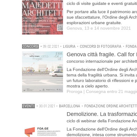
ciclo di visite guidate e eventi gratu
Per portare alla luce il patrimonio ar
sue sfaccettature, l'Ordine degli Arch
esplorazioni urbane gratuite.
Genova, 13 e 14 novembre 2021
CONCORSI
•
09.02.2021
•
LIGURIA
•
CONCORSI DI FOTOGRAFIA
•
FONDA
Genova città fragile. Call fo
concorso internazionale per architetti
La Fondazione dell'Ordine degli Arch
tema della fragilità urbana. Si invita
un futuro laboratorio di riflessioni
mostra a cielo aperto.
Proroga | Consegna entro 21 magg
EVENTI
•
30.01.2021
•
BARCELLONA
•
FONDAZIONE ORDINE ARCHITETT
Demolizione. La trasformazion
ciclo di webinar della Fondazione Ar
La Fondazione dell'Ordine degli Arch
demolizione, intesa come strumento c