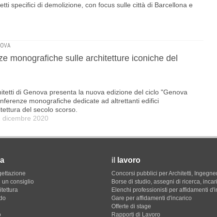
etti specifici di demolizione, con focus sulle città di Barcellona e
NOVA
e monografiche sulle architetture iconiche del
itetti di Genova presenta la nuova edizione del ciclo "Genova
ferenze monografiche dedicate ad altrettanti edifici
hitettura del secolo scorso.
2 dicembre 2020
a
il
lavoro
gettazione
Concorsi pubblici per Architetti, Ingegner
 un consiglio
Borse di studio, assegni di ricerca, incar
itettura
Elenchi professionisti per affidamenti d'
do
Gare per affidamenti d'incarico
Offerte di stage
o
Rapporti di Lavoro