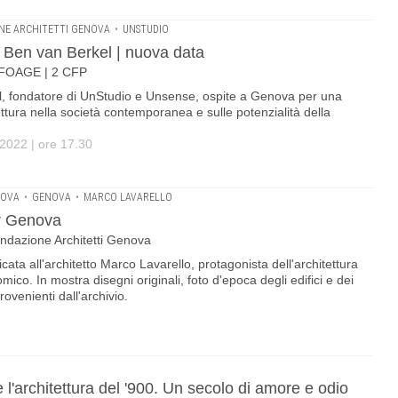
NE ARCHITETTI GENOVA
•
UNSTUDIO
 Ben van Berkel | nuova data
| FOAGE | 2 CFP
l, fondatore di UnStudio e Unsense, ospite a Genova per una
tettura nella società contemporanea e sulle potenzialità della
2022 | ore 17.30
NOVA
•
GENOVA
•
MARCO LAVARELLO
er Genova
Fondazione Architetti Genova
cata all'architetto Marco Lavarello, protagonista dell'architettura
co. In mostra disegni originali, foto d'epoca degli edifici e dei
provenienti dall'archivio.
e l'architettura del '900. Un secolo di amore e odio