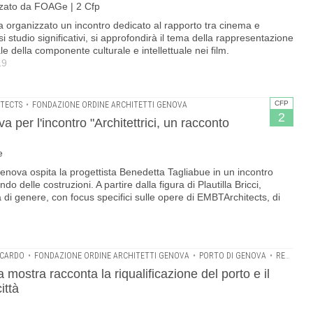
zzato da FOAGe | 2 Cfp
ha organizzato un incontro dedicato al rapporto tra cinema e
asi studio significativi, si approfondirà il tema della rappresentazione
 della componente culturale e intellettuale nei film.
19
CFP
TECTS
•
FONDAZIONE ORDINE ARCHITETTI GENOVA
2
per l'incontro "Architettrici, un racconto
e
enova ospita la progettista Benedetta Tagliabue in un incontro
o delle costruzioni. A partire dalla figura di Plautilla Bricci,
ura di genere, con focus specifici sulle opere di EMBTArchitects, di
CCARDO
•
FONDAZIONE ORDINE ARCHITETTI GENOVA
•
PORTO DI GENOVA
•
RENZO PIANO
ostra racconta la riqualificazione del porto e il
ittà