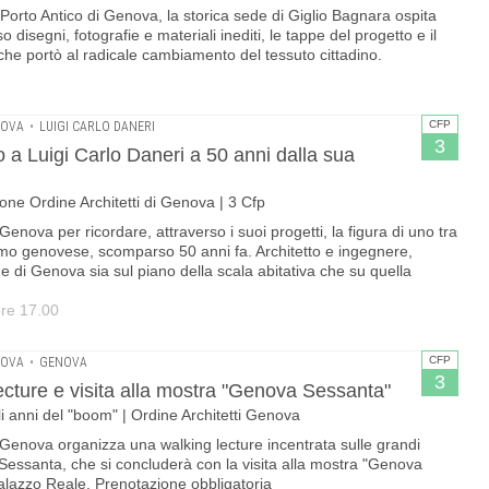
el Porto Antico di Genova, la storica sede di Giglio Bagnara ospita
disegni, fotografie e materiali inediti, le tappe del progetto e il
he portò al radicale cambiamento del tessuto cittadino.
CFP
NOVA
•
LUIGI CARLO DANERI
3
 a Luigi Carlo Daneri a 50 anni dalla sua
ne Ordine Architetti di Genova | 3 Cfp
nova per ricordare, attraverso i suoi progetti, la figura di uno tra
smo genovese, scomparso 50 anni fa. Architetto e ingegnere,
e di Genova sia sul piano della scala abitativa che su quella
ore 17.00
CFP
NOVA
•
GENOVA
3
ecture e visita alla mostra "Genova Sessanta"
li anni del "boom" | Ordine Architetti Genova
 Genova organizza una walking lecture incentrata sulle grandi
Sessanta, che si concluderà con la visita alla mostra "Genova
 Palazzo Reale. Prenotazione obbligatoria