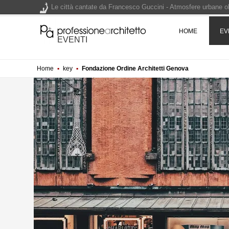
Le città cantate da Francesco Guccini - Atmosfere urbane olt
Renzo Piano World Tour 2026, ottava edizione in partenza. 
HOME
EV
EVENTI
Home
▪
key
▪
Fondazione Ordine Architetti Genova
200 manifesti per i 200 anni di Carlo Collodi, creatore di 