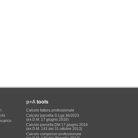
p+A
tools
i
Calcolo fattura professionale
ichi
Calcolo parcella D.Lgs.36/2023
(ex D.M. 17 giugno 2016)
incarico
Calcolo parcella DM 17 giugno 2016
(ex D.M. 143 del 31 ottobre 2013)
Calcolo compenso professionale