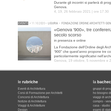
Durante gli incontri si parlerà di prog
Genova.
4, 19, 26 febbraio 2021 | ore 17.30
EVENTI
•
11.10.2020
•
LIGURIA
•
FONDAZIONE ORDINE ARCHITETTI GE
«Genova '900», tre conferenz
secolo scorso
in presenza e online
La Fondazione dell'Ordine degli Arch
‘900" che quest'anno propone tre con
particolarmente significativi nell'arc
Genova, 19 ottobre, 5 novembre e 
le
rubriche
la
bachec
Eventi di Architettura
gruppi di pro
Corsi di Formazione per Architetti
ho bisogno di
Concorsi di Architettura
viaggi di arch
Notizie di Architettura
compro - ven
Viaggi & Architetture
casa - studio
Design
esami di stat