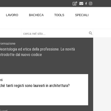
2026
LAVORO
BACHECA
TOOLS
SPECIALI
La Fabbrica di ceramiche Solimene a Vietri sul Mare: un progetto nato quasi per caso - La lucertola aggrappata alla roccia, tra Wright e Gaudì, unica opera europea del visionario architetto Paolo Soleri
Osteria dell'Architetto a Marmomac con i fondatori di EMBT, Park, CZA e ELASTICOFarm - Veronafiere, dal 22 al 25 settembre 2026 · 2x4 Cfp · Ingresso gratuito · Iscrizioni aperte!
I Cantieri by LandWorks 2026, autocostruzione e vita comunitaria in Sardegna, a picco sul mare - Workshop di autocostruzione e rigenerazione urbana nell'ex borgo minerario dell'Argentiera · 3 turni
una mostra
Formazione
Deontologia ed etica della professione. Le novità
introdotte dal nuovo codice
ti
hé tanti registi sono laureati in architettura?