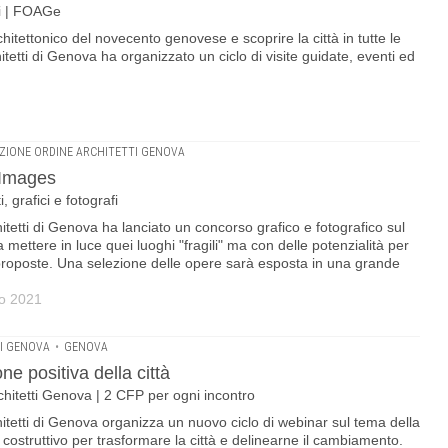
iti | FOAGe
chitettonico del novecento genovese e scoprire la città in tutte le
itetti di Genova ha organizzato un ciclo di visite guidate, eventi ed
ZIONE ORDINE ARCHITETTI GENOVA
r Images
, grafici e fotografi
itetti di Genova ha lanciato un concorso grafico e fotografico sul
 a mettere in luce quei luoghi "fragili" ma con delle potenzialità per
 e proposte. Una selezione delle opere sarà esposta in una grande
io 2021
I GENOVA
•
GENOVA
e positiva della città
chitetti Genova | 2 CFP per ogni incontro
itetti di Genova organizza un nuovo ciclo di webinar sul tema della
ostruttivo per trasformare la città e delinearne il cambiamento.