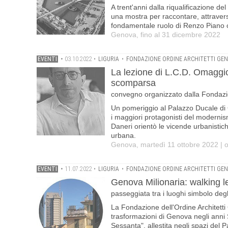
A trent'anni dalla riqualificazione d
una mostra per raccontare, attraverso 
fondamentale ruolo di Renzo Piano c
Genova, fino al 31 dicembre 2022
EVENTI
•
03.10.2022
•
LIGURIA
•
FONDAZIONE ORDINE ARCHITETTI GE
La lezione di L.C.D. Omaggio
scomparsa
convegno organizzato dalla Fondazio
Un pomeriggio al Palazzo Ducale di Ge
i maggiori protagonisti del moderni
Daneri orientò le vicende urbanistich
urbana.
Genova, martedì 11 ottobre 2022 | 
EVENTI
•
11.07.2022
•
LIGURIA
•
FONDAZIONE ORDINE ARCHITETTI GE
Genova Milionaria: walking l
passeggiata tra i luoghi simbolo deg
La Fondazione dell'Ordine Architetti
trasformazioni di Genova negli anni 
Sessanta", allestita negli spazi del