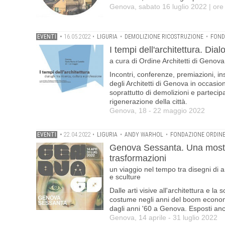
Genova, sabato 16 luglio 2022 | ore
EVENTI
•
16.05.2022
•
LIGURIA
•
DEMOLIZIONE RICOSTRUZIONE
•
FOND
I tempi dell'architettura. Dial
a cura di Ordine Architetti di Geno
Incontri, conferenze, premiazioni, ins
degli Architetti di Genova in occasio
soprattutto di demolizioni e partecipa
rigenerazione della città.
Genova, 18 - 22 maggio 2022
EVENTI
•
22.04.2022
•
LIGURIA
•
ANDY WARHOL
•
FONDAZIONE ORDINE
Genova Sessanta. Una mostra
trasformazioni
un viaggio nel tempo tra disegni di arc
e sculture
Dalle arti visive all'architettura e la 
costume negli anni del boom econom
dagli anni '60 a Genova. Esposti anch
Genova, 14 aprile - 31 luglio 2022