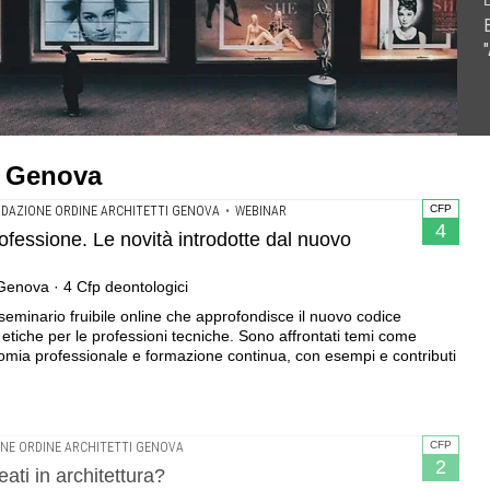
odotte dal nuovo codice .Webinar formativo Ordine Architetti
ncontro con Gianni Canova organizzato da FOAGe | 2 Cfp
trici, un racconto ancora incompiuto" .Evento in presenza
i Genova
CFP
DAZIONE ORDINE ARCHITETTI GENOVA
•
WEBINAR
4
ofessione. Le novità introdotte dal nuovo
Genova · 4 Cfp deontologici
eminario fruibile online che approfondisce il nuovo codice
tiche per le professioni tecniche. Sono affrontati temi come
nomia professionale e formazione continua, con esempi e contributi
CFP
NE ORDINE ARCHITETTI GENOVA
2
eati in architettura?