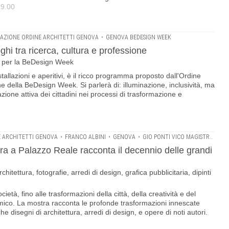
 9.00
AZIONE ORDINE ARCHITETTI GENOVA
•
GENOVA BEDESIGN WEEK
oghi tra ricerca, cultura e professione
va per la BeDesign Week
tallazioni e aperitivi, è il ricco programma proposto dall'Ordine
ne della BeDesign Week. Si parlerà di: illuminazione, inclusività, ma
zione attiva dei cittadini nei processi di trasformazione e
 ARCHITETTI GENOVA
•
FRANCO ALBINI
•
GENOVA
•
GIO PONTI VICO MAGISTRETTI
•
 a Palazzo Reale racconta il decennio delle grandi
hitettura, fotografie, arredi di design, grafica pubblicitaria, dipinti
società, fino alle trasformazioni della città, della creatività e del
ico. La mostra racconta le profonde trasformazioni innescate
e disegni di architettura, arredi di design, e opere di noti autori.