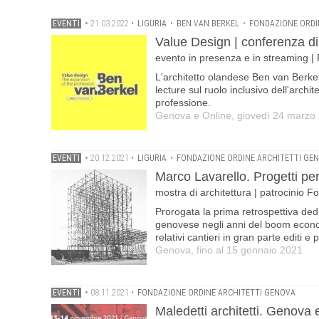
EVENTI
•
21.03.2022
•
LIGURIA
•
BEN VAN BERKEL
•
FONDAZIONE ORDI
Value Design | conferenza di
evento in presenza e in streaming 
L'architetto olandese Ben van Berke
lecture sul ruolo inclusivo dell'archi
professione.
Genova e Online, giovedì 24 marzo 
EVENTI
•
20.12.2021
•
LIGURIA
•
FONDAZIONE ORDINE ARCHITETTI GE
Marco Lavarello. Progetti p
mostra di architettura | patrocinio 
Prorogata la prima retrospettiva dedi
genovese negli anni del boom economi
relativi cantieri in gran parte editi e 
Genova, fino al 15 gennaio 2021
EVENTI
•
08.11.2021
•
FONDAZIONE ORDINE ARCHITETTI GENOVA
Maledetti architetti. Genova 