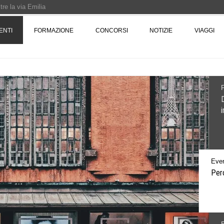
re la via Emilia
Rotta verso Ovest - Europa, Stati Uniti e Canada | 22 agosto > 30 settembre 
ENTI
FORMAZIONE
CONCORSI
NOTIZIE
VIAGGI
Pinocchio - Call di grafica promossa dal Museo MAGMA per la realizzazione di 
Even
Perc