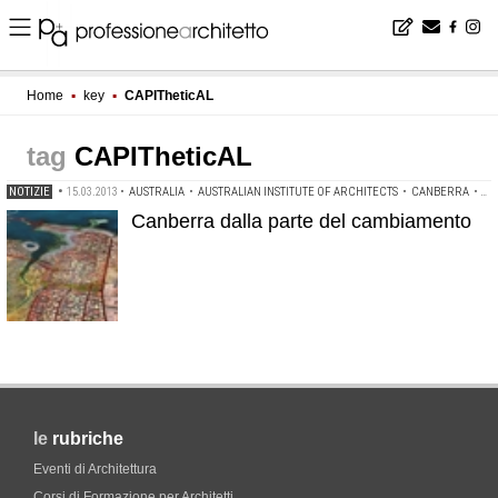
Home
▪
key
▪
CAPITheticAL
CAPITheticAL
NOTIZIE
•
15.03.2013
•
AUSTRALIA
•
AUSTRALIAN INSTITUTE OF ARCHITECTS
•
CANBERRA
•
CA
Canberra dalla parte del cambiamento
le
rubriche
Eventi di Architettura
Corsi di Formazione per Architetti