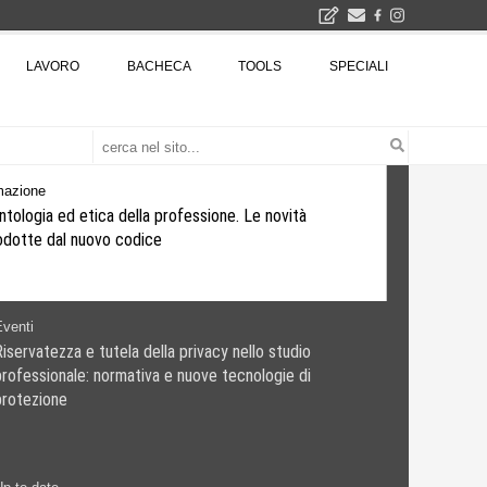
2026
LAVORO
BACHECA
TOOLS
SPECIALI
La Fabbrica di ceramiche Solimene a Vietri sul Mare: un progetto nato quasi per caso - La lucertola aggrappata alla roccia, tra Wright e Gaudì, unica opera europea del visionario architetto Paolo Soleri
Osteria dell'Architetto a Marmomac con i fondatori di EMBT, Park, CZA e ELASTICOFarm - Veronafiere, dal 22 al 25 settembre 2026 · 2x4 Cfp · Ingresso gratuito · Iscrizioni aperte!
I Cantieri by LandWorks 2026, autocostruzione e vita comunitaria in Sardegna, a picco sul mare - Workshop di autocostruzione e rigenerazione urbana nell'ex borgo minerario dell'Argentiera · 3 turni
una mostra
mazione
tologia ed etica della professione. Le novità
odotte dal nuovo codice
Eventi
iservatezza e tutela della privacy nello studio
professionale: normativa e nuove tecnologie di
protezione