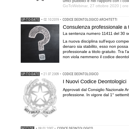
uffici pubblici e nei rapporti con i col
GoToWebinar, 27 ottobre 2020 | ore
UP-TO-DATE
•
02.10.2019
•
CODICE DEONTOLOGICO ARCHITETTI
Consulenza professionale a ti
La sentenza numero 11411 del 30 s
La nuova disciplina sull'equo compe
denaro sia stabilito, esso non poss
professionale a titolo gratuito. Tra l'
non viola nemmeno il codice deontol
UP-TO-DATE
•
21.07.2009
•
CODICE DEONTOLOGICO
I Nuovi Codice Deontologici
Approvati dal Consiglio Nazionale Archi
professione. In vigore dal 1° settem
NOTIZIE
•
08.01.2007
•
CODICE DEONTOLOGICO