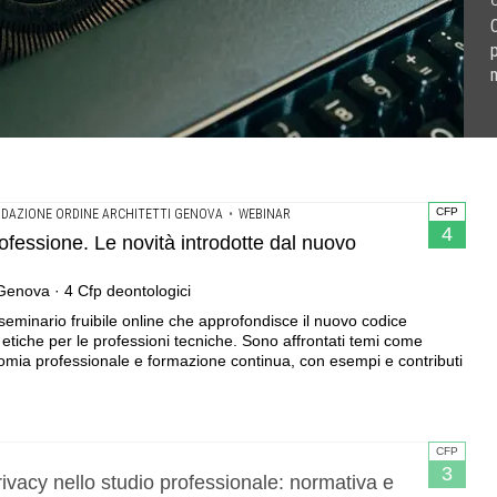
U
m
odotte dal nuovo codice .Webinar formativo Ordine Architetti
ssionale: normativa e nuove tecnologie di protezione .Webinar
preso accordi solo verbali con collaboratori deve metterli
CFP
DAZIONE ORDINE ARCHITETTI GENOVA
•
WEBINAR
4
ofessione. Le novità introdotte dal nuovo
Genova · 4 Cfp deontologici
eminario fruibile online che approfondisce il nuovo codice
tiche per le professioni tecniche. Sono affrontati temi come
nomia professionale e formazione continua, con esempi e contributi
CFP
3
rivacy nello studio professionale: normativa e