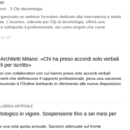
ne
Terni · 3 Cfp deontologia
 organizzato un webinar formativo dedicato alla riservatezza e tutela
le. L'incontro, valevole per Cfp di deontologia, offrirà una
è sottoposto il professionista, sia come singolo che come
-18.30
rchitetti Milano: «Chi ha preso accordi solo verbali
i per iscritto»
no con collaboratori con cui hanno preso solo accordi verbali
ementi che definiscono il rapporto professionale, pena una sanzione
municato è l'Ordine lombardo in riferimento alle nuove disposizioni
LLIGENZA ARTIFICIALE
tologico in vigore. Sospensione fino a sei mesi per
una sola quota annuale. Sanzioni attenuate sul fronte