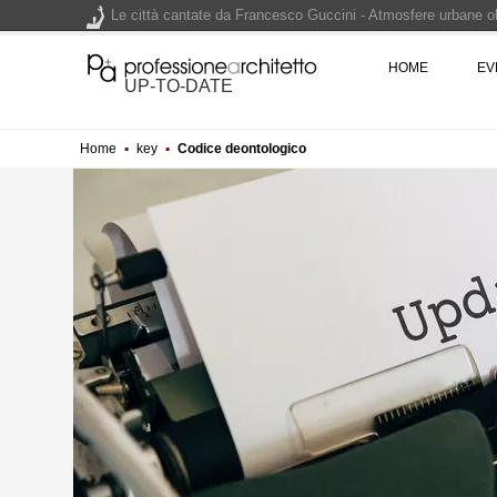
Le città cantate da Francesco Guccini - Atmosfere urbane olt
Renzo Piano World Tour 2026, ottava edizione in partenza. 
HOME
EV
UP-TO-DATE
Home
▪
key
▪
Codice deontologico
200 manifesti per i 200 anni di Carlo Collodi, creatore di 