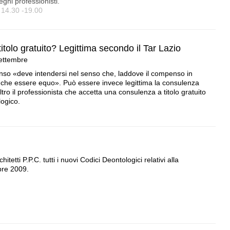
leghi professionisti.
 14.30 -19.00
tolo gratuito? Legittima secondo il Tar Lazio
ettembre
nso «deve intendersi nel senso che, laddove il compenso in
a che essere equo». Può essere invece legittima la consulenza
altro il professionista che accetta una consulenza a titolo gratuito
ogico.
tetti P.P.C. tutti i nuovi Codici Deontologici relativi alla
bre 2009.