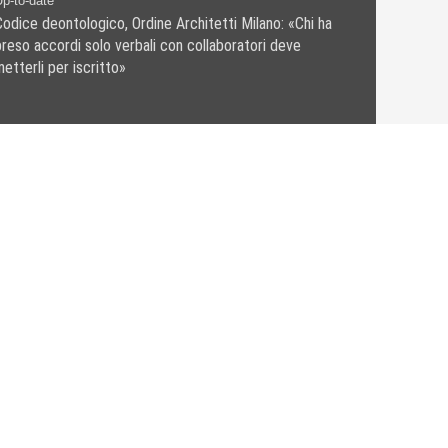
p-to-date
Codice deontologico, Ordine Architetti Milano: «Chi ha
preso accordi solo verbali con collaboratori deve
etterli per iscritto»