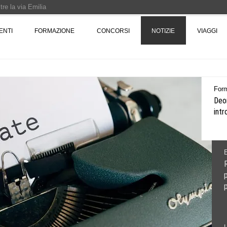
re la via Emilia
Rotta verso Ovest - Europa, Stati Uniti e Canada | 22 agosto > 30 settembre 
ENTI
FORMAZIONE
CONCORSI
NOTIZIE
VIAGGI
Pinocchio - Call di grafica promossa dal Museo MAGMA per la realizzazione di 
For
Deon
intr
R