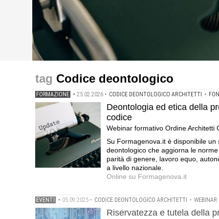
formazione
eventi
up-to-date
Deontologia ed etica della professione. Le novità intr
Riservatezza e tutela della privacy nello studio profe
Codice deontologico, Ordine Architetti Milano: «Chi ha 
Codice deontologico
Genova · 4 Cfp deontologici
· Ordine degli Architetti di Terni · 3 Cfp deontologia
per iscritto»
FORMAZIONE
•
25.02.2026
•
CODICE DEONTOLOGICO ARCHITETTI
•
FON
Deontologia ed etica della pr
codice
Webinar formativo Ordine Architetti 
Su Formagenova.it è disponibile un s
deontologico che aggiorna le norme e
parità di genere, lavoro equo, auto
a livello nazionale.
Online su Formagenova.it
EVENTI
•
05.09.2025
•
CODICE DEONTOLOGICO ARCHITETTI
•
WEBINAR
Riservatezza e tutela della p