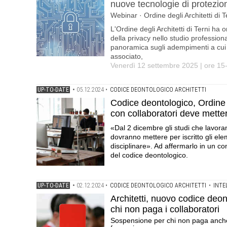
nuove tecnologie di protezio
Webinar · Ordine degli Architetti di 
L'Ordine degli Architetti di Terni ha
della privacy nello studio professiona
panoramica sugli adempimenti a cui 
associato,
Venerdì 12 settembre 2025 | ore 15
UP-TO-DATE
•
05.12.2024
•
CODICE DEONTOLOGICO ARCHITETTI
Codice deontologico, Ordine A
con collaboratori deve metterl
«Dal 2 dicembre gli studi che lavora
dovranno mettere per iscritto gli el
disciplinare». Ad affermarlo in un co
del codice deontologico.
UP-TO-DATE
•
02.12.2024
•
CODICE DEONTOLOGICO ARCHITETTI
•
INTE
Architetti, nuovo codice deon
chi non paga i collaboratori
Sospensione per chi non paga anche 