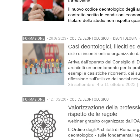
formazione
Il nuovo codice deontologico degli arc
contratto scritto le condizioni econom
titolare dello studio non rispetta qua
FORMAZIONE
•
20.09.2023
•
CODICE DEONTOLOGICO
•
DEONTOLOGIA
Casi deontologici, illeciti ed e
ciclo di incontri online organizzato d
Arriva dall'operato del Consiglio di Di
architetti un orientamento per la pra
esempi e casistiche ricorrenti, dai su
riflessione sull'utilizzo dei social net
25 settembre, 4 e 11 ottobre 2023 | 
FORMAZIONE
•
12.10.2020
•
CODICE DEONTOLOGICO
Valorizzazione della professi
rispetto delle regole
webinar gratuito organizzato dall'O
L'Ordine degli Architetti di Roma org
deontologico - sulle fondamentali re