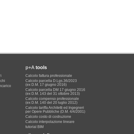
p+A
tools
i
Calcolo fattura professionale
ichi
Calcolo parcella D.Lgs.36/2023
(ex D.M. 17 giugno 2016)
incarico
Calcolo parcella DM 17 giugno 2016
(ex D.M. 143 del 31 ottobre 2013)
Calcolo compenso professionale
(ex D.M. 140 del 20 luglio 2012)
Calcolo tariffa Architetti ed Ingegneri
per Opere Pubbliche (D.M. 4/4/2001)
Calcolo costo di costruzione
Calcolo interpolazione lineare
tutorial BIM