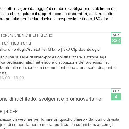
hitetti in vigore dal oggi 2 dicembre. Obbligatorio stabilire in un
iche che regolano il rapporto con i collaboratori, se l'architetto
nto pattuito per iscritto rischia la sospensione fino a 180 giorni.
CFP
•
FONDAZIONE ARCHITETTI MILANO
3x3
rrori ricorrenti
all'Ordine degli Architetti di Milano | 3x3 Cfp deontologici
sciplina la serie di video-proiezioni finalizzate a fornire agli
tica professionale, mettendo a disposizione dei professionisti
bentri alle relazioni con i committenti, fino a una serie di spunti di
work.
16.00 - 19.00
CFP
4
one di architetto, svolgerla e promuoverla nel
AR | 4 CFP
anizza un webinar per fornire un quadro chiaro - dal punto di vista
gole di comportamento nei rapporti con la committenza, con gli