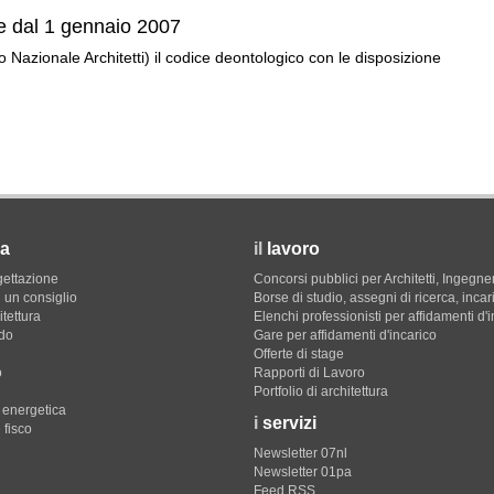
e dal 1 gennaio 2007
o Nazionale Architetti) il codice deontologico con le disposizione
a
il
lavoro
gettazione
Concorsi pubblici per Architetti, Ingegner
 un consiglio
Borse di studio, assegni di ricerca, incar
itettura
Elenchi professionisti per affidamenti d'
do
Gare per affidamenti d'incarico
Offerte di stage
o
Rapporti di Lavoro
Portfolio di architettura
e energetica
i
servizi
 fisco
Newsletter 07nl
Newsletter 01pa
Feed RSS