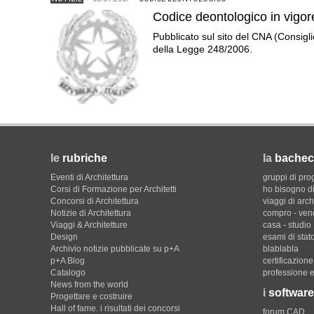
Codice deontologico in vigor
Pubblicato sul sito del CNA (Consigli
della Legge 248/2006.
le
rubriche
la
bachec
Eventi di Architettura
gruppi di pro
Corsi di Formazione per Architetti
ho bisogno di
Concorsi di Architettura
viaggi di arch
Notizie di Architettura
compro - ven
Viaggi & Architetture
casa - studio
Design
esami di stat
Archivio notizie pubblicate su p+A
blablabla
p+A Blog
certificazion
Catalogo
professione e
News from the world
i
software
Progettare e costruire
Hall of fame. i risultati dei concorsi
forum CAD